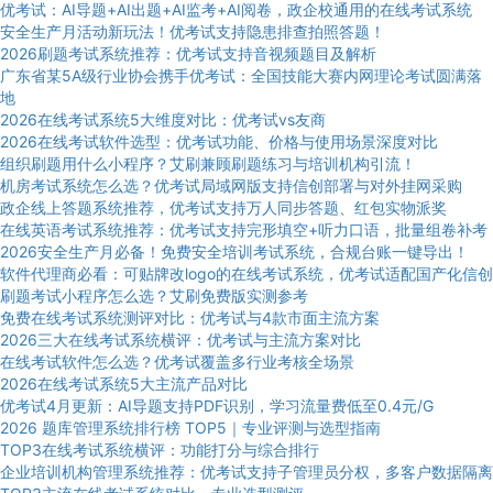
优考试：AI导题+AI出题+AI监考+AI阅卷，政企校通用的在线考试系统
安全生产月活动新玩法！优考试支持隐患排查拍照答题！
2026刷题考试系统推荐：优考试支持音视频题目及解析
广东省某5A级行业协会携手优考试：全国技能大赛内网理论考试圆满落
地
2026在线考试系统5大维度对比：优考试vs友商
2026在线考试软件选型：优考试功能、价格与使用场景深度对比
组织刷题用什么小程序？艾刷兼顾刷题练习与培训机构引流！
机房考试系统怎么选？优考试局域网版支持信创部署与对外挂网采购
政企线上答题系统推荐，优考试支持万人同步答题、红包实物派奖
在线英语考试系统推荐：优考试支持完形填空+听力口语，批量组卷补考
2026安全生产月必备！免费安全培训考试系统，合规台账一键导出！
软件代理商必看：可贴牌改logo的在线考试系统，优考试适配国产化信创
刷题考试小程序怎么选？艾刷免费版实测参考
免费在线考试系统测评对比：优考试与4款市面主流方案
2026三大在线考试系统横评：优考试与主流方案对比
在线考试软件怎么选？优考试覆盖多行业考核全场景
2026在线考试系统5大主流产品对比
优考试4月更新：AI导题支持PDF识别，学习流量费低至0.4元/G
2026 题库管理系统排行榜 TOP5｜专业评测与选型指南
TOP3在线考试系统横评：功能打分与综合排行
企业培训机构管理系统推荐：优考试支持子管理员分权，多客户数据隔离