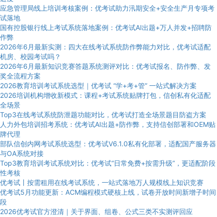
应急管理局线上培训考核案例：优考试助力汛期安全+安全生产月专项考
试落地
国有控股银行线上考试系统落地案例：优考试AI出题+万人并发+招聘防
作弊
2026年6月最新实测：四大在线考试系统防作弊能力对比，优考试适配
机房、校园考试吗？
2026年6月最新知识竞赛答题系统测评对比：优考试报名、防作弊、发
奖全流程方案
2026教育培训考试系统选型｜优考试 “学+考+管” 一站式解决方案
2026培训机构增收新模式：课程+考试系统贴牌打包，信创私有化适配
全场景
Top3在线考试系统防泄题功能对比，优考试打造全场景题目防盗方案
人力外包培训招考系统：优考试AI出题+防作弊，支持信创部署和OEM贴
牌代理
部队信创内网考试系统选型：优考试V6.1.0私有化部署，适配国产服务器
与OA系统对接
Top3教育培训考试系统对比：优考试“日常免费+按需升级”，更适配阶段
性考核
优考试丨按需租用在线考试系统，一站式落地万人规模线上知识竞赛
优考试5月功能更新：ACM编程模式硬核上线，试卷开放时间新增子时间
段
2026优考试官方澄清｜关于界面、组卷、公式三类不实测评回应