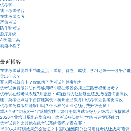
优考试
线上考试平台
在线考试监考
严肃考试
防作弊考试
题库系统
AI出题工具
刷题小程序
最近博客
在线考试系统导出功能盘点：试卷、答卷、成绩、学习记录——各平台能
导出什么？
百人同考就会卡？你低估了优考试的并发能力！
优考试免费版的防作弊够用吗？哪些场景必须上三路音视频监考？
优考试在线考试系统7月更新：4项新能力让错题重练及成绩查询更高效
建工类考证刷题平台搭建案例：杭州正己教育用优考试让备考更高效
优考试免费版功能够用吗？什么样的企业必须付费升级会员？
重庆气矿“大练兵平台”落地实践：如何用优考试管好万人级培训考核体系
2026企业培训系统选型真相：优考试被低估的“学练考评”闭环能力
优考试真的比其他在线考试系统贵吗？贵在哪？
1500人AI培训效果怎么验证？中国联通濮阳分公司用优考试让成果“看得