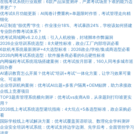
在线考试系统行业观察：6款产品深度测评，严肃考试场景下谁的能力边
界更广？
优考试6月功能更新：AI阅卷计费重构+单题限时作答，考试管理走向精
细化
AI正制造“假优秀”学生：作业涨分18%、考试暴跌24%，学校该如何搭建
专业防作弊考试体系？
优考试局域网v6.2.0上线：引入人机校验，封堵脚本作弊漏洞
2026企业培训系统选型：8大硬性标准，政企/工厂内部培训必看
6款机考系统最新测评+4大选型标准：2026政企/学校/集成商选型必看
2026内网考试系统选型：软件服务商必看的6点硬性标准
内网编程考试系统现场搭建案例：优考试按月部署，160人同考多城市巡
回办赛
AI通识教育怎么开展？优考试“培训+考试”一体化方案，让学习效果可量
化、可追溯
企业培训机构案例：优考试AI出题+多客户隔离+OEM贴牌，助力承接政
企线上竞赛项目
TOP3题库管理系统横向测评：优考试vs友商A/B，从录题到打印谁更实
用？
2026线上考试系统选型避坑指南：4大坑点+5条选型标准，政企采购必
看
国际学校线上考试解决方案：优考试覆盖英语听说、数理化全学科测评
企业安全培训考试系统：优考试支持边学边测、先学后考，全面管控学习
进度