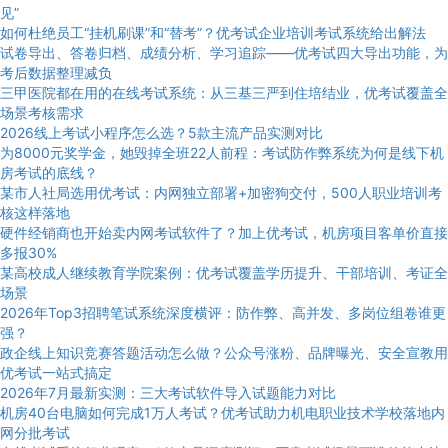
见”
如何杜绝员工“挂机刷课”和“替考”？优考试企业培训考试系统给出解法
试卷导出、答卷归档、成绩分析、学习追踪——优考试四大导出功能，为
考后数据整理减负
三甲医院都在用的在线考试系统：从三基三严到住培结业，优考试覆盖全
场景考核需求
2026线上考试小程序怎么选？5款主流产品实测对比
为8000元奖学金，她毁掉全班22人前程：考试防作弊系统为何是线下机
房考试的底线？
某市人社局选用优考试：内网独立部署+加密狗交付，500人职业培训考
核这样落地
硬件经销商也开始卖内网考试软件了？加上优考试，机房项目客单价直接
多报30%
某高校成人继续教育学院案例：优考试覆盖学历提升、干部培训、考证全
场景
2026年Top3招聘笔试系统深度横评：防作弊、高并发、多岗位组卷谁更
强？
政企线上知识竞赛答题活动怎么做？公众号涨粉、品牌曝光、安全宣教用
优考试一站式搞定
2026年7月最新实测：三大考试软件导入试题能力对比
机房40台电脑如何完成1万人考试？优考试助力机电职业技术学校落地内
网分批考试