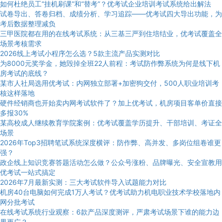
如何杜绝员工“挂机刷课”和“替考”？优考试企业培训考试系统给出解法
试卷导出、答卷归档、成绩分析、学习追踪——优考试四大导出功能，为
考后数据整理减负
三甲医院都在用的在线考试系统：从三基三严到住培结业，优考试覆盖全
场景考核需求
2026线上考试小程序怎么选？5款主流产品实测对比
为8000元奖学金，她毁掉全班22人前程：考试防作弊系统为何是线下机
房考试的底线？
某市人社局选用优考试：内网独立部署+加密狗交付，500人职业培训考
核这样落地
硬件经销商也开始卖内网考试软件了？加上优考试，机房项目客单价直接
多报30%
某高校成人继续教育学院案例：优考试覆盖学历提升、干部培训、考证全
场景
2026年Top3招聘笔试系统深度横评：防作弊、高并发、多岗位组卷谁更
强？
政企线上知识竞赛答题活动怎么做？公众号涨粉、品牌曝光、安全宣教用
优考试一站式搞定
2026年7月最新实测：三大考试软件导入试题能力对比
机房40台电脑如何完成1万人考试？优考试助力机电职业技术学校落地内
网分批考试
在线考试系统行业观察：6款产品深度测评，严肃考试场景下谁的能力边
界更广？