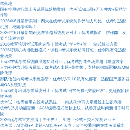
试落地
国有控股银行线上考试系统落地案例：优考试AI出题+万人并发+招聘防
作弊
2026年6月最新实测：四大在线考试系统防作弊能力对比，优考试适配
机房、校园考试吗？
2026年6月最新知识竞赛答题系统测评对比：优考试报名、防作弊、发
奖全流程方案
2026教育培训考试系统选型｜优考试 “学+考+管” 一站式解决方案
2026培训机构增收新模式：课程+考试系统贴牌打包，信创私有化适配
全场景
Top3在线考试系统防泄题功能对比，优考试打造全场景题目防盗方案
人力外包培训招考系统：优考试AI出题+防作弊，支持信创部署和OEM贴
牌代理
部队信创内网考试系统选型：优考试V6.1.0私有化部署，适配国产服务器
与OA系统对接
Top3教育培训考试系统对比：优考试“日常免费+按需升级”，更适配阶段
性考核
优考试丨按需租用在线考试系统，一站式落地万人规模线上知识竞赛
优考试5月功能更新：ACM编程模式硬核上线，试卷开放时间新增子时间
段
2026优考试官方澄清｜关于界面、组卷、公式三类不实测评回应
优考试：AI导题+AI出题+AI监考+AI阅卷，政企校通用的在线考试系统