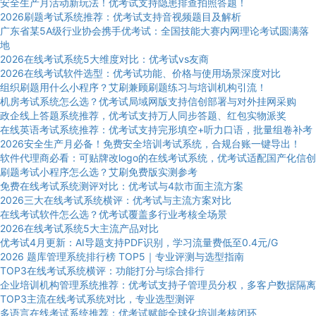
安全生产月活动新玩法！优考试支持隐患排查拍照答题！
2026刷题考试系统推荐：优考试支持音视频题目及解析
广东省某5A级行业协会携手优考试：全国技能大赛内网理论考试圆满落
地
2026在线考试系统5大维度对比：优考试vs友商
2026在线考试软件选型：优考试功能、价格与使用场景深度对比
组织刷题用什么小程序？艾刷兼顾刷题练习与培训机构引流！
机房考试系统怎么选？优考试局域网版支持信创部署与对外挂网采购
政企线上答题系统推荐，优考试支持万人同步答题、红包实物派奖
在线英语考试系统推荐：优考试支持完形填空+听力口语，批量组卷补考
2026安全生产月必备！免费安全培训考试系统，合规台账一键导出！
软件代理商必看：可贴牌改logo的在线考试系统，优考试适配国产化信创
刷题考试小程序怎么选？艾刷免费版实测参考
免费在线考试系统测评对比：优考试与4款市面主流方案
2026三大在线考试系统横评：优考试与主流方案对比
在线考试软件怎么选？优考试覆盖多行业考核全场景
2026在线考试系统5大主流产品对比
优考试4月更新：AI导题支持PDF识别，学习流量费低至0.4元/G
2026 题库管理系统排行榜 TOP5｜专业评测与选型指南
TOP3在线考试系统横评：功能打分与综合排行
企业培训机构管理系统推荐：优考试支持子管理员分权，多客户数据隔离
TOP3主流在线考试系统对比，专业选型测评
多语言在线考试系统推荐：优考试赋能全球化培训考核闭环