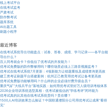
线上考试平台
在线考试监考
严肃考试
防作弊考试
题库系统
AI出题工具
刷题小程序
最近博客
在线考试系统导出功能盘点：试卷、答卷、成绩、学习记录——各平台能
导出什么？
百人同考就会卡？你低估了优考试的并发能力！
优考试免费版的防作弊够用吗？哪些场景必须上三路音视频监考？
优考试在线考试系统7月更新：4项新能力让错题重练及成绩查询更高效
建工类考证刷题平台搭建案例：杭州正己教育用优考试让备考更高效
优考试免费版功能够用吗？什么样的企业必须付费升级会员？
重庆气矿“大练兵平台”落地实践：如何用优考试管好万人级培训考核体系
2026企业培训系统选型真相：优考试被低估的“学练考评”闭环能力
优考试真的比其他在线考试系统贵吗？贵在哪？
1500人AI培训效果怎么验证？中国联通濮阳分公司用优考试让成果“看得
见”