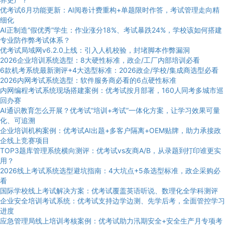
优考试6月功能更新：AI阅卷计费重构+单题限时作答，考试管理走向精
细化
AI正制造“假优秀”学生：作业涨分18%、考试暴跌24%，学校该如何搭建
专业防作弊考试体系？
优考试局域网v6.2.0上线：引入人机校验，封堵脚本作弊漏洞
2026企业培训系统选型：8大硬性标准，政企/工厂内部培训必看
6款机考系统最新测评+4大选型标准：2026政企/学校/集成商选型必看
2026内网考试系统选型：软件服务商必看的6点硬性标准
内网编程考试系统现场搭建案例：优考试按月部署，160人同考多城市巡
回办赛
AI通识教育怎么开展？优考试“培训+考试”一体化方案，让学习效果可量
化、可追溯
企业培训机构案例：优考试AI出题+多客户隔离+OEM贴牌，助力承接政
企线上竞赛项目
TOP3题库管理系统横向测评：优考试vs友商A/B，从录题到打印谁更实
用？
2026线上考试系统选型避坑指南：4大坑点+5条选型标准，政企采购必
看
国际学校线上考试解决方案：优考试覆盖英语听说、数理化全学科测评
企业安全培训考试系统：优考试支持边学边测、先学后考，全面管控学习
进度
应急管理局线上培训考核案例：优考试助力汛期安全+安全生产月专项考