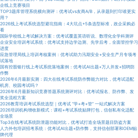
企线上竞赛项目
TOP3题库管理系统横向测评：优考试vs友商A/B，从录题到打印谁更实
用？
2026线上考试系统选型避坑指南：4大坑点+5条选型标准，政企采购必
看
国际学校线上考试解决方案：优考试覆盖英语听说、数理化全学科测评
企业安全培训考试系统：优考试支持边学边测、先学后考，全面管控学习
进度
应急管理局线上培训考核案例：优考试助力汛期安全+安全生产月专项考
试落地
国有控股银行线上考试系统落地案例：优考试AI出题+万人并发+招聘防
作弊
2026年6月最新实测：四大在线考试系统防作弊能力对比，优考试适配
机房、校园考试吗？
2026年6月最新知识竞赛答题系统测评对比：优考试报名、防作弊、发
奖全流程方案
2026教育培训考试系统选型｜优考试 “学+考+管” 一站式解决方案
2026培训机构增收新模式：课程+考试系统贴牌打包，信创私有化适配
全场景
Top3在线考试系统防泄题功能对比，优考试打造全场景题目防盗方案
人力外包培训招考系统：优考试AI出题+防作弊，支持信创部署和OEM贴
牌代理