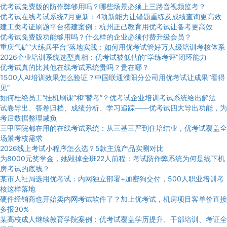
优考试免费版的防作弊够用吗？哪些场景必须上三路音视频监考？
优考试在线考试系统7月更新：4项新能力让错题重练及成绩查询更高效
建工类考证刷题平台搭建案例：杭州正己教育用优考试让备考更高效
优考试免费版功能够用吗？什么样的企业必须付费升级会员？
重庆气矿“大练兵平台”落地实践：如何用优考试管好万人级培训考核体系
2026企业培训系统选型真相：优考试被低估的“学练考评”闭环能力
优考试真的比其他在线考试系统贵吗？贵在哪？
1500人AI培训效果怎么验证？中国联通濮阳分公司用优考试让成果“看得
见”
如何杜绝员工“挂机刷课”和“替考”？优考试企业培训考试系统给出解法
试卷导出、答卷归档、成绩分析、学习追踪——优考试四大导出功能，为
考后数据整理减负
三甲医院都在用的在线考试系统：从三基三严到住培结业，优考试覆盖全
场景考核需求
2026线上考试小程序怎么选？5款主流产品实测对比
为8000元奖学金，她毁掉全班22人前程：考试防作弊系统为何是线下机
房考试的底线？
某市人社局选用优考试：内网独立部署+加密狗交付，500人职业培训考
核这样落地
硬件经销商也开始卖内网考试软件了？加上优考试，机房项目客单价直接
多报30%
某高校成人继续教育学院案例：优考试覆盖学历提升、干部培训、考证全