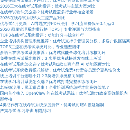
免费在线考试系统测评对比：优考试与4款市面主流方案
2026三大在线考试系统横评：优考试与主流方案对比
在线考试软件怎么选？优考试覆盖多行业考核全场景
2026在线考试系统5大主流产品对比
优考试4月更新：AI导题支持PDF识别，学习流量费低至0.4元/G
2026 题库管理系统排行榜 TOP5｜专业评测与选型指南
TOP3在线考试系统横评：功能打分与综合排行
企业培训机构管理系统推荐：优考试支持子管理员分权，多客户数据隔离
TOP3主流在线考试系统对比，专业选型测评
多语言在线考试系统推荐：优考试赋能全球化培训考核闭环
免费在线考试系统推荐：3 步用优考试快速发布线上考试
在线考试系统怎么选？优考试和2款友商产品 AI 功能深度对比
在线考试系统收费模式解析，优考试免费+付费会员定价更具性价比
线上培训平台选哪个好？3类培训系统横向测评
在线学习培训系统怎么选？优考试打造完整学练考闭环
老板嫌没用，员工嫌误事！企业培训系统怎样才能高效落地？
国内首个接入 OpenClaw 的在线考试系统！优考试助力政企高效组织内
部考核
4类防作弊在线考试系统深度测评：优考试封堵AI搜题漏洞
严肃考试
学习培训
刷题练习