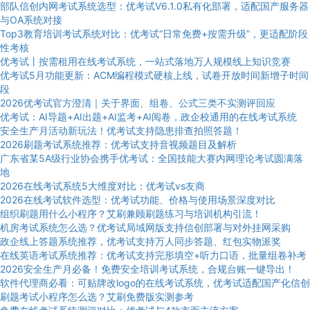
部队信创内网考试系统选型：优考试V6.1.0私有化部署，适配国产服务器
与OA系统对接
Top3教育培训考试系统对比：优考试“日常免费+按需升级”，更适配阶段
性考核
优考试丨按需租用在线考试系统，一站式落地万人规模线上知识竞赛
优考试5月功能更新：ACM编程模式硬核上线，试卷开放时间新增子时间
段
2026优考试官方澄清｜关于界面、组卷、公式三类不实测评回应
优考试：AI导题+AI出题+AI监考+AI阅卷，政企校通用的在线考试系统
安全生产月活动新玩法！优考试支持隐患排查拍照答题！
2026刷题考试系统推荐：优考试支持音视频题目及解析
广东省某5A级行业协会携手优考试：全国技能大赛内网理论考试圆满落
地
2026在线考试系统5大维度对比：优考试vs友商
2026在线考试软件选型：优考试功能、价格与使用场景深度对比
组织刷题用什么小程序？艾刷兼顾刷题练习与培训机构引流！
机房考试系统怎么选？优考试局域网版支持信创部署与对外挂网采购
政企线上答题系统推荐，优考试支持万人同步答题、红包实物派奖
在线英语考试系统推荐：优考试支持完形填空+听力口语，批量组卷补考
2026安全生产月必备！免费安全培训考试系统，合规台账一键导出！
软件代理商必看：可贴牌改logo的在线考试系统，优考试适配国产化信创
刷题考试小程序怎么选？艾刷免费版实测参考