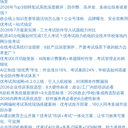
场景
2026年Top3招聘笔试系统深度横评：防作弊、高并发、多岗位组卷谁更
强？
政企线上知识竞赛答题活动怎么做？公众号涨粉、品牌曝光、安全宣教用
优考试一站式搞定
2026年7月最新实测：三大考试软件导入试题能力对比
机房40台电脑如何完成1万人考试？优考试助力机电职业技术学校落地内
网分批考试
在线考试系统行业观察：6款产品深度测评，严肃考试场景下谁的能力边
界更广？
优考试6月功能更新：AI阅卷计费重构+单题限时作答，考试管理走向精
细化
AI正制造“假优秀”学生：作业涨分18%、考试暴跌24%，学校该如何搭建
专业防作弊考试体系？
优考试局域网v6.2.0上线：引入人机校验，封堵脚本作弊漏洞
2026企业培训系统选型：8大硬性标准，政企/工厂内部培训必看
6款机考系统最新测评+4大选型标准：2026政企/学校/集成商选型必看
2026内网考试系统选型：软件服务商必看的6点硬性标准
内网编程考试系统现场搭建案例：优考试按月部署，160人同考多城市巡
回办赛
AI通识教育怎么开展？优考试“培训+考试”一体化方案，让学习效果可量
化、可追溯
企业培训机构案例：优考试AI出题+多客户隔离+OEM贴牌，助力承接政