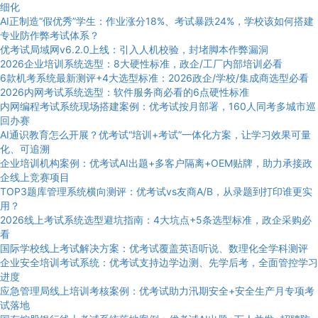
细化
AI正制造“假优秀”学生：作业涨分18%、考试暴跌24%，学校该如何搭建
专业防作弊考试体系？
优考试局域网v6.2.0上线：引入人机校验，封堵脚本作弊漏洞
2026企业培训系统选型：8大硬性标准，政企/工厂内部培训必看
6款机考系统最新测评+4大选型标准：2026政企/学校/集成商选型必看
2026内网考试系统选型：软件服务商必看的6点硬性标准
内网编程考试系统现场搭建案例：优考试按月部署，160人同考多城市巡
回办赛
AI通识教育怎么开展？优考试“培训+考试”一体化方案，让学习效果可量
化、可追溯
企业培训机构案例：优考试AI出题+多客户隔离+OEM贴牌，助力承接政
企线上竞赛项目
TOP3题库管理系统横向测评：优考试vs友商A/B，从录题到打印谁更实
用？
2026线上考试系统选型避坑指南：4大坑点+5条选型标准，政企采购必
看
国际学校线上考试解决方案：优考试覆盖英语听说、数理化全学科测评
企业安全培训考试系统：优考试支持边学边测、先学后考，全面管控学习
进度
应急管理局线上培训考核案例：优考试助力汛期安全+安全生产月专项考
试落地