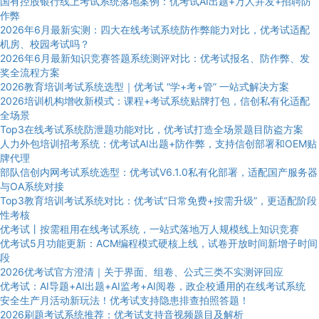
国有控股银行线上考试系统落地案例：优考试AI出题+万人并发+招聘防
作弊
2026年6月最新实测：四大在线考试系统防作弊能力对比，优考试适配
机房、校园考试吗？
2026年6月最新知识竞赛答题系统测评对比：优考试报名、防作弊、发
奖全流程方案
2026教育培训考试系统选型｜优考试 “学+考+管” 一站式解决方案
2026培训机构增收新模式：课程+考试系统贴牌打包，信创私有化适配
全场景
Top3在线考试系统防泄题功能对比，优考试打造全场景题目防盗方案
人力外包培训招考系统：优考试AI出题+防作弊，支持信创部署和OEM贴
牌代理
部队信创内网考试系统选型：优考试V6.1.0私有化部署，适配国产服务器
与OA系统对接
Top3教育培训考试系统对比：优考试“日常免费+按需升级”，更适配阶段
性考核
优考试丨按需租用在线考试系统，一站式落地万人规模线上知识竞赛
优考试5月功能更新：ACM编程模式硬核上线，试卷开放时间新增子时间
段
2026优考试官方澄清｜关于界面、组卷、公式三类不实测评回应
优考试：AI导题+AI出题+AI监考+AI阅卷，政企校通用的在线考试系统
安全生产月活动新玩法！优考试支持隐患排查拍照答题！
2026刷题考试系统推荐：优考试支持音视频题目及解析