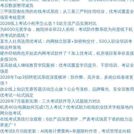
考后数据整理减负
三甲医院都在用的在线考试系统：从三基三严到住培结业，优考试覆盖全
场景考核需求
2026线上考试小程序怎么选？5款主流产品实测对比
为8000元奖学金，她毁掉全班22人前程：考试防作弊系统为何是线下机
房考试的底线？
某市人社局选用优考试：内网独立部署+加密狗交付，500人职业培训考
核这样落地
硬件经销商也开始卖内网考试软件了？加上优考试，机房项目客单价直接
多报30%
某高校成人继续教育学院案例：优考试覆盖学历提升、干部培训、考证全
场景
2026年Top3招聘笔试系统深度横评：防作弊、高并发、多岗位组卷谁更
强？
政企线上知识竞赛答题活动怎么做？公众号涨粉、品牌曝光、安全宣教用
优考试一站式搞定
2026年7月最新实测：三大考试软件导入试题能力对比
机房40台电脑如何完成1万人考试？优考试助力机电职业技术学校落地内
网分批考试
在线考试系统行业观察：6款产品深度测评，严肃考试场景下谁的能力边
界更广？
优考试6月功能更新：AI阅卷计费重构+单题限时作答，考试管理走向精