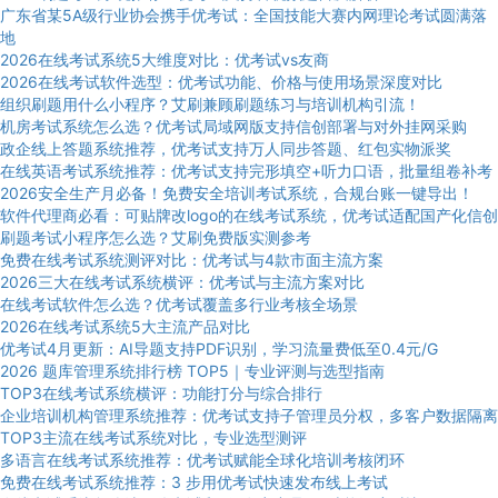
广东省某5A级行业协会携手优考试：全国技能大赛内网理论考试圆满落
地
2026在线考试系统5大维度对比：优考试vs友商
2026在线考试软件选型：优考试功能、价格与使用场景深度对比
组织刷题用什么小程序？艾刷兼顾刷题练习与培训机构引流！
机房考试系统怎么选？优考试局域网版支持信创部署与对外挂网采购
政企线上答题系统推荐，优考试支持万人同步答题、红包实物派奖
在线英语考试系统推荐：优考试支持完形填空+听力口语，批量组卷补考
2026安全生产月必备！免费安全培训考试系统，合规台账一键导出！
软件代理商必看：可贴牌改logo的在线考试系统，优考试适配国产化信创
刷题考试小程序怎么选？艾刷免费版实测参考
免费在线考试系统测评对比：优考试与4款市面主流方案
2026三大在线考试系统横评：优考试与主流方案对比
在线考试软件怎么选？优考试覆盖多行业考核全场景
2026在线考试系统5大主流产品对比
优考试4月更新：AI导题支持PDF识别，学习流量费低至0.4元/G
2026 题库管理系统排行榜 TOP5｜专业评测与选型指南
TOP3在线考试系统横评：功能打分与综合排行
企业培训机构管理系统推荐：优考试支持子管理员分权，多客户数据隔离
TOP3主流在线考试系统对比，专业选型测评
多语言在线考试系统推荐：优考试赋能全球化培训考核闭环
免费在线考试系统推荐：3 步用优考试快速发布线上考试