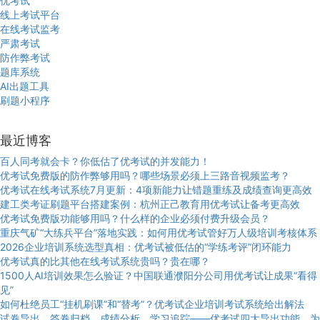
优考试
线上考试平台
在线考试监考
严肃考试
防作弊考试
题库系统
AI出题工具
刷题小程序
最近博客
百人同考就会卡？你低估了优考试的并发能力！
优考试免费版的防作弊够用吗？哪些场景必须上三路音视频监考？
优考试在线考试系统7月更新：4项新能力让错题重练及成绩查询更高效
建工类考证刷题平台搭建案例：杭州正己教育用优考试让备考更高效
优考试免费版功能够用吗？什么样的企业必须付费升级会员？
重庆气矿“大练兵平台”落地实践：如何用优考试管好万人级培训考核体系
2026企业培训系统选型真相：优考试被低估的“学练考评”闭环能力
优考试真的比其他在线考试系统贵吗？贵在哪？
1500人AI培训效果怎么验证？中国联通濮阳分公司用优考试让成果“看得
见”
如何杜绝员工“挂机刷课”和“替考”？优考试企业培训考试系统给出解法
试卷导出、答卷归档、成绩分析、学习追踪——优考试四大导出功能，为