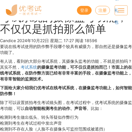
优考试
博客
登录
注册
礼
Toggl
考试系统的摄像监考功能，
navig
包
不仅仅是抓拍那么简单
Candice
2024年10月22日 星期二 17:27
阅读 18596
要说在线考试使用的防作弊手段哪个较具有威慑力，那自然还是摄像监考
功能了。
有人说，看到的大部分考试系统，其摄像头监考的功能，不就是抓拍吗？
其实不然，
考试系统
的摄像监考功能，可不仅仅是抓拍而已！市面上的在
线考试系统，在防作弊方面已经有非常丰富的手段，在摄像监考功能上，
有非常智能的监测技术。
下面给大家介绍我们优考试在线考试系统，在摄像监考功能上，如何智能
防作弊！
除了可以设置抓拍考生考试镜头图，在考试过程中，优考试系统的摄像监
考功能，可以
自动智能检测考生的动作、声音等
。比如：
检测到考生做出低头、转头等疑似作弊行为
检测到考生在考试过程中发出声音
检测到不存在人脸（人脸不在摄像头可监控范围或被遮挡）