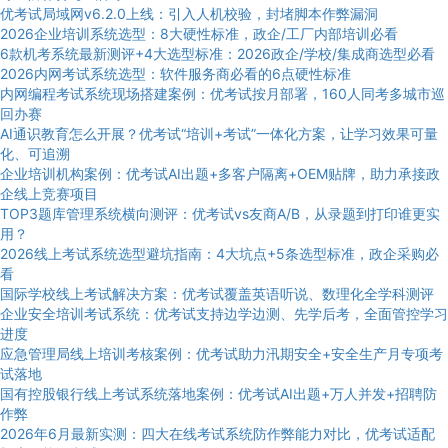
优考试局域网v6.2.0上线：引入人机校验，封堵脚本作弊漏洞
2026企业培训系统选型：8大硬性标准，政企/工厂内部培训必看
6款机考系统最新测评+4大选型标准：2026政企/学校/集成商选型必看
2026内网考试系统选型：软件服务商必看的6点硬性标准
内网编程考试系统现场搭建案例：优考试按月部署，160人同考多城市巡
回办赛
AI通识教育怎么开展？优考试“培训+考试”一体化方案，让学习效果可量
化、可追溯
企业培训机构案例：优考试AI出题+多客户隔离+OEM贴牌，助力承接政
企线上竞赛项目
TOP3题库管理系统横向测评：优考试vs友商A/B，从录题到打印谁更实
用？
2026线上考试系统选型避坑指南：4大坑点+5条选型标准，政企采购必
看
国际学校线上考试解决方案：优考试覆盖英语听说、数理化全学科测评
企业安全培训考试系统：优考试支持边学边测、先学后考，全面管控学习
进度
应急管理局线上培训考核案例：优考试助力汛期安全+安全生产月专项考
试落地
国有控股银行线上考试系统落地案例：优考试AI出题+万人并发+招聘防
作弊
2026年6月最新实测：四大在线考试系统防作弊能力对比，优考试适配