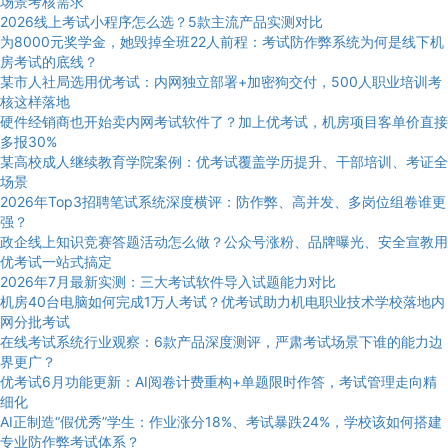
场景考核需求
2026线上考试小程序怎么选？5款主流产品实测对比
为8000元奖学金，她毁掉全班22人前程：考试防作弊系统为何是线下机
房考试的底线？
某市人社局选用优考试：内网独立部署+加密狗交付，500人职业培训考
核这样落地
硬件经销商也开始卖内网考试软件了？加上优考试，机房项目客单价直接
多报30%
某高校成人继续教育学院案例：优考试覆盖学历提升、干部培训、考证全
场景
2026年Top3招聘笔试系统深度横评：防作弊、高并发、多岗位组卷谁更
强？
政企线上知识竞赛答题活动怎么做？公众号涨粉、品牌曝光、安全宣教用
优考试一站式搞定
2026年7月最新实测：三大考试软件导入试题能力对比
机房40台电脑如何完成1万人考试？优考试助力机电职业技术学校落地内
网分批考试
在线考试系统行业观察：6款产品深度测评，严肃考试场景下谁的能力边
界更广？
优考试6月功能更新：AI阅卷计费重构+单题限时作答，考试管理走向精
细化
AI正制造“假优秀”学生：作业涨分18%、考试暴跌24%，学校该如何搭建
专业防作弊考试体系？