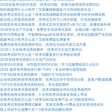
2026在线考试软件选型：优考试功能、价格与使用场景深度对比
组织刷题用什么小程序？艾刷兼顾刷题练习与培训机构引流！
机房考试系统怎么选？优考试局域网版支持信创部署与对外挂网采购
政企线上答题系统推荐，优考试支持万人同步答题、红包实物派奖
在线英语考试系统推荐：优考试支持完形填空+听力口语，批量组卷补考
2026安全生产月必备！免费安全培训考试系统，合规台账一键导出！
软件代理商必看：可贴牌改logo的在线考试系统，优考试适配国产化信创
刷题考试小程序怎么选？艾刷免费版实测参考
免费在线考试系统测评对比：优考试与4款市面主流方案
2026三大在线考试系统横评：优考试与主流方案对比
在线考试软件怎么选？优考试覆盖多行业考核全场景
2026在线考试系统5大主流产品对比
优考试4月更新：AI导题支持PDF识别，学习流量费低至0.4元/G
2026 题库管理系统排行榜 TOP5｜专业评测与选型指南
TOP3在线考试系统横评：功能打分与综合排行
企业培训机构管理系统推荐：优考试支持子管理员分权，多客户数据隔离
TOP3主流在线考试系统对比，专业选型测评
多语言在线考试系统推荐：优考试赋能全球化培训考核闭环
免费在线考试系统推荐：3 步用优考试快速发布线上考试
在线考试系统怎么选？优考试和2款友商产品 AI 功能深度对比
在线考试系统收费模式解析，优考试免费+付费会员定价更具性价比
线上培训平台选哪个好？3类培训系统横向测评