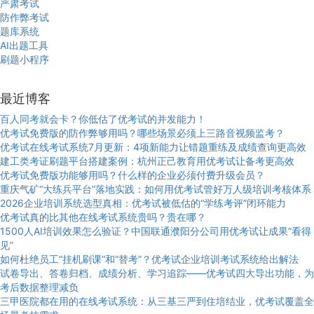
严肃考试
防作弊考试
题库系统
AI出题工具
刷题小程序
最近博客
百人同考就会卡？你低估了优考试的并发能力！
优考试免费版的防作弊够用吗？哪些场景必须上三路音视频监考？
优考试在线考试系统7月更新：4项新能力让错题重练及成绩查询更高效
建工类考证刷题平台搭建案例：杭州正己教育用优考试让备考更高效
优考试免费版功能够用吗？什么样的企业必须付费升级会员？
重庆气矿“大练兵平台”落地实践：如何用优考试管好万人级培训考核体系
2026企业培训系统选型真相：优考试被低估的“学练考评”闭环能力
优考试真的比其他在线考试系统贵吗？贵在哪？
1500人AI培训效果怎么验证？中国联通濮阳分公司用优考试让成果“看得
见”
如何杜绝员工“挂机刷课”和“替考”？优考试企业培训考试系统给出解法
试卷导出、答卷归档、成绩分析、学习追踪——优考试四大导出功能，为
考后数据整理减负
三甲医院都在用的在线考试系统：从三基三严到住培结业，优考试覆盖全