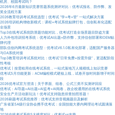
机房、校园考试吗？
2026年6月最新知识竞赛答题系统测评对比：优考试报名、防作弊、发
奖全流程方案
2026教育培训考试系统选型｜优考试 “学+考+管” 一站式解决方案
2026培训机构增收新模式：课程+考试系统贴牌打包，信创私有化适配
全场景
Top3在线考试系统防泄题功能对比，优考试打造全场景题目防盗方案
人力外包培训招考系统：优考试AI出题+防作弊，支持信创部署和OEM贴
牌代理
部队信创内网考试系统选型：优考试V6.1.0私有化部署，适配国产服务器
与OA系统对接
Top3教育培训考试系统对比：优考试“日常免费+按需升级”，更适配阶段
性考核
优考试丨按需租用在线考试系统，一站式落地万人规模线上知识竞赛
优考试5月功能更新：ACM编程模式硬核上线，试卷开放时间新增子时间
段
2026优考试官方澄清｜关于界面、组卷、公式三类不实测评回应
优考试：AI导题+AI出题+AI监考+AI阅卷，政企校通用的在线考试系统
安全生产月活动新玩法！优考试支持隐患排查拍照答题！
2026刷题考试系统推荐：优考试支持音视频题目及解析
广东省某5A级行业协会携手优考试：全国技能大赛内网理论考试圆满落
地
2026在线考试系统5大维度对比：优考试vs友商