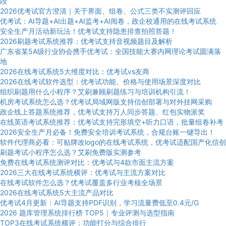
段
2026优考试官方澄清｜关于界面、组卷、公式三类不实测评回应
优考试：AI导题+AI出题+AI监考+AI阅卷，政企校通用的在线考试系统
安全生产月活动新玩法！优考试支持隐患排查拍照答题！
2026刷题考试系统推荐：优考试支持音视频题目及解析
广东省某5A级行业协会携手优考试：全国技能大赛内网理论考试圆满落
地
2026在线考试系统5大维度对比：优考试vs友商
2026在线考试软件选型：优考试功能、价格与使用场景深度对比
组织刷题用什么小程序？艾刷兼顾刷题练习与培训机构引流！
机房考试系统怎么选？优考试局域网版支持信创部署与对外挂网采购
政企线上答题系统推荐，优考试支持万人同步答题、红包实物派奖
在线英语考试系统推荐：优考试支持完形填空+听力口语，批量组卷补考
2026安全生产月必备！免费安全培训考试系统，合规台账一键导出！
软件代理商必看：可贴牌改logo的在线考试系统，优考试适配国产化信创
刷题考试小程序怎么选？艾刷免费版实测参考
免费在线考试系统测评对比：优考试与4款市面主流方案
2026三大在线考试系统横评：优考试与主流方案对比
在线考试软件怎么选？优考试覆盖多行业考核全场景
2026在线考试系统5大主流产品对比
优考试4月更新：AI导题支持PDF识别，学习流量费低至0.4元/G
2026 题库管理系统排行榜 TOP5｜专业评测与选型指南
TOP3在线考试系统横评：功能打分与综合排行