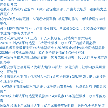
网分批考试
在线考试系统行业观察：6款产品深度测评，严肃考试场景下谁的能力边
界更广？
优考试6月功能更新：AI阅卷计费重构+单题限时作答，考试管理走向精
细化
AI正制造“假优秀”学生：作业涨分18%、考试暴跌24%，学校该如何搭建
专业防作弊考试体系？
优考试局域网v6.2.0上线：引入人机校验，封堵脚本作弊漏洞
2026企业培训系统选型：8大硬性标准，政企/工厂内部培训必看
6款机考系统最新测评+4大选型标准：2026政企/学校/集成商选型必看
2026内网考试系统选型：软件服务商必看的6点硬性标准
内网编程考试系统现场搭建案例：优考试按月部署，160人同考多城市巡
回办赛
AI通识教育怎么开展？优考试“培训+考试”一体化方案，让学习效果可量
化、可追溯
企业培训机构案例：优考试AI出题+多客户隔离+OEM贴牌，助力承接政
企线上竞赛项目
TOP3题库管理系统横向测评：优考试vs友商A/B，从录题到打印谁更实
用？
2026线上考试系统选型避坑指南：4大坑点+5条选型标准，政企采购必
看
国际学校线上考试解决方案：优考试覆盖英语听说、数理化全学科测评