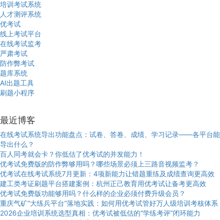
培训考试系统
人才测评系统
优考试
线上考试平台
在线考试监考
严肃考试
防作弊考试
题库系统
AI出题工具
刷题小程序
最近博客
在线考试系统导出功能盘点：试卷、答卷、成绩、学习记录——各平台能
导出什么？
百人同考就会卡？你低估了优考试的并发能力！
优考试免费版的防作弊够用吗？哪些场景必须上三路音视频监考？
优考试在线考试系统7月更新：4项新能力让错题重练及成绩查询更高效
建工类考证刷题平台搭建案例：杭州正己教育用优考试让备考更高效
优考试免费版功能够用吗？什么样的企业必须付费升级会员？
重庆气矿“大练兵平台”落地实践：如何用优考试管好万人级培训考核体系
2026企业培训系统选型真相：优考试被低估的“学练考评”闭环能力