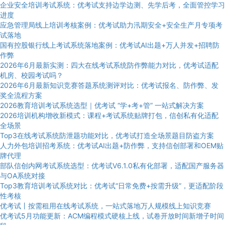
企业安全培训考试系统：优考试支持边学边测、先学后考，全面管控学习
进度
应急管理局线上培训考核案例：优考试助力汛期安全+安全生产月专项考
试落地
国有控股银行线上考试系统落地案例：优考试AI出题+万人并发+招聘防
作弊
2026年6月最新实测：四大在线考试系统防作弊能力对比，优考试适配
机房、校园考试吗？
2026年6月最新知识竞赛答题系统测评对比：优考试报名、防作弊、发
奖全流程方案
2026教育培训考试系统选型｜优考试 “学+考+管” 一站式解决方案
2026培训机构增收新模式：课程+考试系统贴牌打包，信创私有化适配
全场景
Top3在线考试系统防泄题功能对比，优考试打造全场景题目防盗方案
人力外包培训招考系统：优考试AI出题+防作弊，支持信创部署和OEM贴
牌代理
部队信创内网考试系统选型：优考试V6.1.0私有化部署，适配国产服务器
与OA系统对接
Top3教育培训考试系统对比：优考试“日常免费+按需升级”，更适配阶段
性考核
优考试丨按需租用在线考试系统，一站式落地万人规模线上知识竞赛
优考试5月功能更新：ACM编程模式硬核上线，试卷开放时间新增子时间