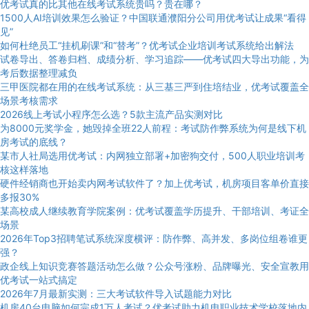
优考试真的比其他在线考试系统贵吗？贵在哪？
1500人AI培训效果怎么验证？中国联通濮阳分公司用优考试让成果“看得
见”
如何杜绝员工“挂机刷课”和“替考”？优考试企业培训考试系统给出解法
试卷导出、答卷归档、成绩分析、学习追踪——优考试四大导出功能，为
考后数据整理减负
三甲医院都在用的在线考试系统：从三基三严到住培结业，优考试覆盖全
场景考核需求
2026线上考试小程序怎么选？5款主流产品实测对比
为8000元奖学金，她毁掉全班22人前程：考试防作弊系统为何是线下机
房考试的底线？
某市人社局选用优考试：内网独立部署+加密狗交付，500人职业培训考
核这样落地
硬件经销商也开始卖内网考试软件了？加上优考试，机房项目客单价直接
多报30%
某高校成人继续教育学院案例：优考试覆盖学历提升、干部培训、考证全
场景
2026年Top3招聘笔试系统深度横评：防作弊、高并发、多岗位组卷谁更
强？
政企线上知识竞赛答题活动怎么做？公众号涨粉、品牌曝光、安全宣教用
优考试一站式搞定
2026年7月最新实测：三大考试软件导入试题能力对比
机房40台电脑如何完成1万人考试？优考试助力机电职业技术学校落地内