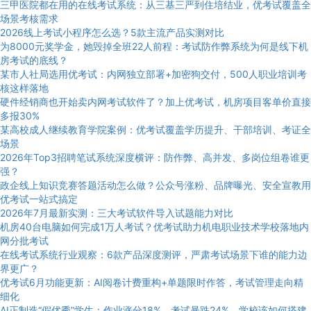
三甲医院都在用的在线考试系统：从三基三严到住培结业，优考试覆盖全
场景考核需求
2026线上考试小程序怎么选？5款主流产品实测对比
为8000元奖学金，她毁掉全班22人前程：考试防作弊系统为何是线下机
房考试的底线？
某市人社局选用优考试：内网独立部署+加密狗交付，500人职业培训考
核这样落地
硬件经销商也开始卖内网考试软件了？加上优考试，机房项目客单价直接
多报30%
某高校成人继续教育学院案例：优考试覆盖学历提升、干部培训、考证全
场景
2026年Top3招聘笔试系统深度横评：防作弊、高并发、多岗位组卷谁更
强？
政企线上知识竞赛答题活动怎么做？公众号涨粉、品牌曝光、安全宣教用
优考试一站式搞定
2026年7月最新实测：三大考试软件导入试题能力对比
机房40台电脑如何完成1万人考试？优考试助力机电职业技术学校落地内
网分批考试
在线考试系统行业观察：6款产品深度测评，严肃考试场景下谁的能力边
界更广？
优考试6月功能更新：AI阅卷计费重构+单题限时作答，考试管理走向精
细化
AI正制造“假优秀”学生：作业涨分18%、考试暴跌24%，学校该如何搭建