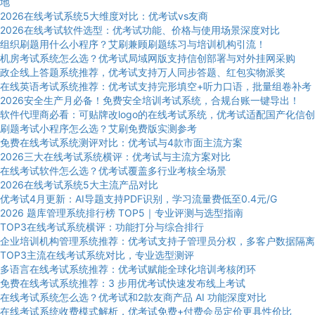
地
2026在线考试系统5大维度对比：优考试vs友商
2026在线考试软件选型：优考试功能、价格与使用场景深度对比
组织刷题用什么小程序？艾刷兼顾刷题练习与培训机构引流！
机房考试系统怎么选？优考试局域网版支持信创部署与对外挂网采购
政企线上答题系统推荐，优考试支持万人同步答题、红包实物派奖
在线英语考试系统推荐：优考试支持完形填空+听力口语，批量组卷补考
2026安全生产月必备！免费安全培训考试系统，合规台账一键导出！
软件代理商必看：可贴牌改logo的在线考试系统，优考试适配国产化信创
刷题考试小程序怎么选？艾刷免费版实测参考
免费在线考试系统测评对比：优考试与4款市面主流方案
2026三大在线考试系统横评：优考试与主流方案对比
在线考试软件怎么选？优考试覆盖多行业考核全场景
2026在线考试系统5大主流产品对比
优考试4月更新：AI导题支持PDF识别，学习流量费低至0.4元/G
2026 题库管理系统排行榜 TOP5｜专业评测与选型指南
TOP3在线考试系统横评：功能打分与综合排行
企业培训机构管理系统推荐：优考试支持子管理员分权，多客户数据隔离
TOP3主流在线考试系统对比，专业选型测评
多语言在线考试系统推荐：优考试赋能全球化培训考核闭环
免费在线考试系统推荐：3 步用优考试快速发布线上考试
在线考试系统怎么选？优考试和2款友商产品 AI 功能深度对比
在线考试系统收费模式解析，优考试免费+付费会员定价更具性价比