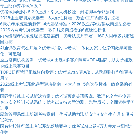
专业防作弊考试体系？
优考试局域网v6.2.0上线：引入人机校验，封堵脚本作弊漏洞
2026企业培训系统选型：8大硬性标准，政企/工厂内部培训必看
6款机考系统最新测评+4大选型标准：2026政企/学校/集成商选型必看
2026内网考试系统选型：软件服务商必看的6点硬性标准
内网编程考试系统现场搭建案例：优考试按月部署，160人同考多城市巡
回办赛
AI通识教育怎么开展？优考试“培训+考试”一体化方案，让学习效果可量
化、可追溯
企业培训机构案例：优考试AI出题+多客户隔离+OEM贴牌，助力承接政
企线上竞赛项目
TOP3题库管理系统横向测评：优考试vs友商A/B，从录题到打印谁更实
用？
2026线上考试系统选型避坑指南：4大坑点+5条选型标准，政企采购必
看
国际学校线上考试解决方案：优考试覆盖英语听说、数理化全学科测评
企业安全培训考试系统：优考试支持边学边测、先学后考，全面管控学习
进度
应急管理局线上培训考核案例：优考试助力汛期安全+安全生产月专项考
试落地
国有控股银行线上考试系统落地案例：优考试AI出题+万人并发+招聘防
作弊