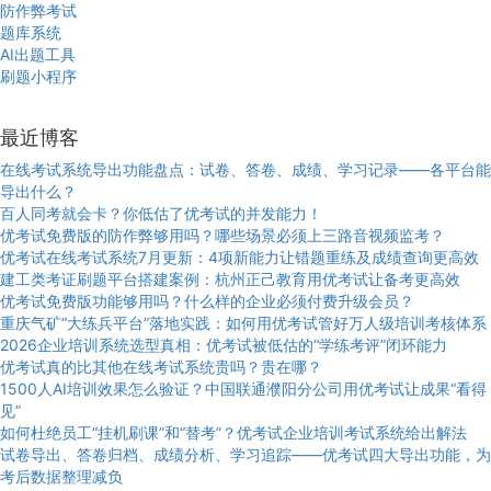
防作弊考试
题库系统
AI出题工具
刷题小程序
最近博客
在线考试系统导出功能盘点：试卷、答卷、成绩、学习记录——各平台能
导出什么？
百人同考就会卡？你低估了优考试的并发能力！
优考试免费版的防作弊够用吗？哪些场景必须上三路音视频监考？
优考试在线考试系统7月更新：4项新能力让错题重练及成绩查询更高效
建工类考证刷题平台搭建案例：杭州正己教育用优考试让备考更高效
优考试免费版功能够用吗？什么样的企业必须付费升级会员？
重庆气矿“大练兵平台”落地实践：如何用优考试管好万人级培训考核体系
2026企业培训系统选型真相：优考试被低估的“学练考评”闭环能力
优考试真的比其他在线考试系统贵吗？贵在哪？
1500人AI培训效果怎么验证？中国联通濮阳分公司用优考试让成果“看得
见”
如何杜绝员工“挂机刷课”和“替考”？优考试企业培训考试系统给出解法
试卷导出、答卷归档、成绩分析、学习追踪——优考试四大导出功能，为
考后数据整理减负