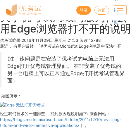
优考试
博客
登录
注册
礼
Toggl
关于优考试局域网版为什么
navig
包
用Edge浏览器打不开的说明
优考试晓果
2016年11月09日 星期三 21:53
阅读 12788
最近， 有用户反馈， 说优考试在Microsfot Edge浏览器中无法打开
(注：该问题是在安装了优考试的电脑上无法用
Edge打开优考试管理界面。 在非安装了优考试的
另一台电脑上可以正常通过Edge打开优考试管理界
面）
如图所示：
经过我们技术的一翻排查， 找到原因现说明如下( 来自网站：
https://blogs.msdn.microsoft.com/fiddler/2011/12/10/revisiting-
fiddler-and-win8-immersive-applications/
）。