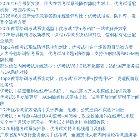
2026年6月最新实测：四大在线考试系统防作弊能力对比，优考试适配
机房、校园考试吗？
2026年6月最新知识竞赛答题系统测评对比：优考试报名、防作弊、发
奖全流程方案
2026教育培训考试系统选型｜优考试 “学+考+管” 一站式解决方案
2026培训机构增收新模式：课程+考试系统贴牌打包，信创私有化适配
全场景
Top3在线考试系统防泄题功能对比，优考试打造全场景题目防盗方案
人力外包培训招考系统：优考试AI出题+防作弊，支持信创部署和OEM贴
牌代理
部队信创内网考试系统选型：优考试V6.1.0私有化部署，适配国产服务器
与OA系统对接
Top3教育培训考试系统对比：优考试“日常免费+按需升级”，更适配阶段
性考核
优考试丨按需租用在线考试系统，一站式落地万人规模线上知识竞赛
优考试5月功能更新：ACM编程模式硬核上线，试卷开放时间新增子时间
段
2026优考试官方澄清｜关于界面、组卷、公式三类不实测评回应
优考试：AI导题+AI出题+AI监考+AI阅卷，政企校通用的在线考试系统
安全生产月活动新玩法！优考试支持隐患排查拍照答题！
2026刷题考试系统推荐：优考试支持音视频题目及解析
广东省某5A级行业协会携手优考试：全国技能大赛内网理论考试圆满落