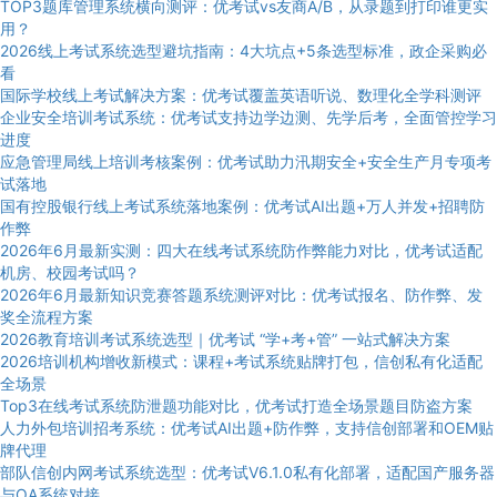
TOP3题库管理系统横向测评：优考试vs友商A/B，从录题到打印谁更实
用？
2026线上考试系统选型避坑指南：4大坑点+5条选型标准，政企采购必
看
国际学校线上考试解决方案：优考试覆盖英语听说、数理化全学科测评
企业安全培训考试系统：优考试支持边学边测、先学后考，全面管控学习
进度
应急管理局线上培训考核案例：优考试助力汛期安全+安全生产月专项考
试落地
国有控股银行线上考试系统落地案例：优考试AI出题+万人并发+招聘防
作弊
2026年6月最新实测：四大在线考试系统防作弊能力对比，优考试适配
机房、校园考试吗？
2026年6月最新知识竞赛答题系统测评对比：优考试报名、防作弊、发
奖全流程方案
2026教育培训考试系统选型｜优考试 “学+考+管” 一站式解决方案
2026培训机构增收新模式：课程+考试系统贴牌打包，信创私有化适配
全场景
Top3在线考试系统防泄题功能对比，优考试打造全场景题目防盗方案
人力外包培训招考系统：优考试AI出题+防作弊，支持信创部署和OEM贴
牌代理
部队信创内网考试系统选型：优考试V6.1.0私有化部署，适配国产服务器
与OA系统对接