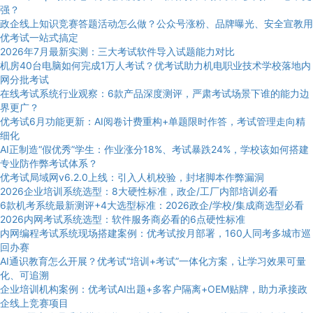
强？
政企线上知识竞赛答题活动怎么做？公众号涨粉、品牌曝光、安全宣教用
优考试一站式搞定
2026年7月最新实测：三大考试软件导入试题能力对比
机房40台电脑如何完成1万人考试？优考试助力机电职业技术学校落地内
网分批考试
在线考试系统行业观察：6款产品深度测评，严肃考试场景下谁的能力边
界更广？
优考试6月功能更新：AI阅卷计费重构+单题限时作答，考试管理走向精
细化
AI正制造“假优秀”学生：作业涨分18%、考试暴跌24%，学校该如何搭建
专业防作弊考试体系？
优考试局域网v6.2.0上线：引入人机校验，封堵脚本作弊漏洞
2026企业培训系统选型：8大硬性标准，政企/工厂内部培训必看
6款机考系统最新测评+4大选型标准：2026政企/学校/集成商选型必看
2026内网考试系统选型：软件服务商必看的6点硬性标准
内网编程考试系统现场搭建案例：优考试按月部署，160人同考多城市巡
回办赛
AI通识教育怎么开展？优考试“培训+考试”一体化方案，让学习效果可量
化、可追溯
企业培训机构案例：优考试AI出题+多客户隔离+OEM贴牌，助力承接政
企线上竞赛项目