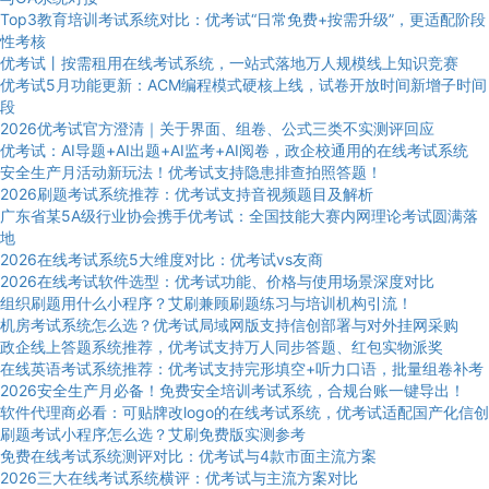
Top3教育培训考试系统对比：优考试“日常免费+按需升级”，更适配阶段
性考核
优考试丨按需租用在线考试系统，一站式落地万人规模线上知识竞赛
优考试5月功能更新：ACM编程模式硬核上线，试卷开放时间新增子时间
段
2026优考试官方澄清｜关于界面、组卷、公式三类不实测评回应
优考试：AI导题+AI出题+AI监考+AI阅卷，政企校通用的在线考试系统
安全生产月活动新玩法！优考试支持隐患排查拍照答题！
2026刷题考试系统推荐：优考试支持音视频题目及解析
广东省某5A级行业协会携手优考试：全国技能大赛内网理论考试圆满落
地
2026在线考试系统5大维度对比：优考试vs友商
2026在线考试软件选型：优考试功能、价格与使用场景深度对比
组织刷题用什么小程序？艾刷兼顾刷题练习与培训机构引流！
机房考试系统怎么选？优考试局域网版支持信创部署与对外挂网采购
政企线上答题系统推荐，优考试支持万人同步答题、红包实物派奖
在线英语考试系统推荐：优考试支持完形填空+听力口语，批量组卷补考
2026安全生产月必备！免费安全培训考试系统，合规台账一键导出！
软件代理商必看：可贴牌改logo的在线考试系统，优考试适配国产化信创
刷题考试小程序怎么选？艾刷免费版实测参考
免费在线考试系统测评对比：优考试与4款市面主流方案
2026三大在线考试系统横评：优考试与主流方案对比