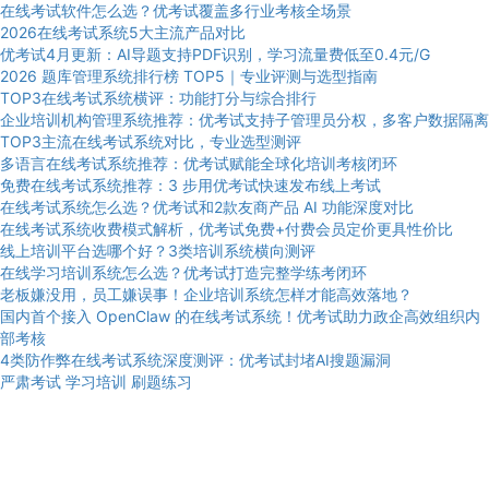
在线考试软件怎么选？优考试覆盖多行业考核全场景
2026在线考试系统5大主流产品对比
优考试4月更新：AI导题支持PDF识别，学习流量费低至0.4元/G
2026 题库管理系统排行榜 TOP5｜专业评测与选型指南
TOP3在线考试系统横评：功能打分与综合排行
企业培训机构管理系统推荐：优考试支持子管理员分权，多客户数据隔离
TOP3主流在线考试系统对比，专业选型测评
多语言在线考试系统推荐：优考试赋能全球化培训考核闭环
免费在线考试系统推荐：3 步用优考试快速发布线上考试
在线考试系统怎么选？优考试和2款友商产品 AI 功能深度对比
在线考试系统收费模式解析，优考试免费+付费会员定价更具性价比
线上培训平台选哪个好？3类培训系统横向测评
在线学习培训系统怎么选？优考试打造完整学练考闭环
老板嫌没用，员工嫌误事！企业培训系统怎样才能高效落地？
国内首个接入 OpenClaw 的在线考试系统！优考试助力政企高效组织内
部考核
4类防作弊在线考试系统深度测评：优考试封堵AI搜题漏洞
严肃考试
学习培训
刷题练习