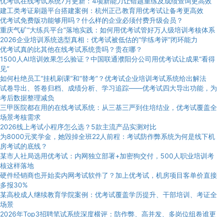
优考试在线考试系统7月更新：4项新能力让错题重练及成绩查询更高效
建工类考证刷题平台搭建案例：杭州正己教育用优考试让备考更高效
优考试免费版功能够用吗？什么样的企业必须付费升级会员？
重庆气矿“大练兵平台”落地实践：如何用优考试管好万人级培训考核体系
2026企业培训系统选型真相：优考试被低估的“学练考评”闭环能力
优考试真的比其他在线考试系统贵吗？贵在哪？
1500人AI培训效果怎么验证？中国联通濮阳分公司用优考试让成果“看得
见”
如何杜绝员工“挂机刷课”和“替考”？优考试企业培训考试系统给出解法
试卷导出、答卷归档、成绩分析、学习追踪——优考试四大导出功能，为
考后数据整理减负
三甲医院都在用的在线考试系统：从三基三严到住培结业，优考试覆盖全
场景考核需求
2026线上考试小程序怎么选？5款主流产品实测对比
为8000元奖学金，她毁掉全班22人前程：考试防作弊系统为何是线下机
房考试的底线？
某市人社局选用优考试：内网独立部署+加密狗交付，500人职业培训考
核这样落地
硬件经销商也开始卖内网考试软件了？加上优考试，机房项目客单价直接
多报30%
某高校成人继续教育学院案例：优考试覆盖学历提升、干部培训、考证全
场景
2026年Top3招聘笔试系统深度横评：防作弊、高并发、多岗位组卷谁更