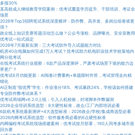
多报30%
某高校成人继续教育学院案例：优考试覆盖学历提升、干部培训、考证全
场景
2026年Top3招聘笔试系统深度横评：防作弊、高并发、多岗位组卷谁更
强？
政企线上知识竞赛答题活动怎么做？公众号涨粉、品牌曝光、安全宣教用
优考试一站式搞定
2026年7月最新实测：三大考试软件导入试题能力对比
机房40台电脑如何完成1万人考试？优考试助力机电职业技术学校落地内
网分批考试
在线考试系统行业观察：6款产品深度测评，严肃考试场景下谁的能力边
界更广？
优考试6月功能更新：AI阅卷计费重构+单题限时作答，考试管理走向精
细化
AI正制造“假优秀”学生：作业涨分18%、考试暴跌24%，学校该如何搭建
专业防作弊考试体系？
优考试局域网v6.2.0上线：引入人机校验，封堵脚本作弊漏洞
2026企业培训系统选型：8大硬性标准，政企/工厂内部培训必看
6款机考系统最新测评+4大选型标准：2026政企/学校/集成商选型必看
2026内网考试系统选型：软件服务商必看的6点硬性标准
内网编程考试系统现场搭建案例：优考试按月部署，160人同考多城市巡
回办赛