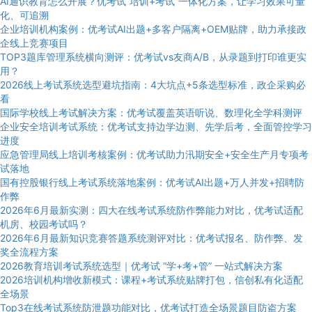
AI通识教育怎么开展？优考试“培训+考试”一体化方案，让学习效果可量
化、可追溯
企业培训机构案例：优考试AI出题+多客户隔离+OEM贴牌，助力承接政
企线上竞赛项目
TOP3题库管理系统横向测评：优考试vs友商A/B，从录题到打印谁更实
用？
2026线上考试系统选型避坑指南：4大坑点+5条选型标准，政企采购必
看
国际学校线上考试解决方案：优考试覆盖英语听说、数理化全学科测评
企业安全培训考试系统：优考试支持边学边测、先学后考，全面管控学习
进度
应急管理局线上培训考核案例：优考试助力汛期安全+安全生产月专项考
试落地
国有控股银行线上考试系统落地案例：优考试AI出题+万人并发+招聘防
作弊
2026年6月最新实测：四大在线考试系统防作弊能力对比，优考试适配
机房、校园考试吗？
2026年6月最新知识竞赛答题系统测评对比：优考试报名、防作弊、发
奖全流程方案
2026教育培训考试系统选型｜优考试 “学+考+管” 一站式解决方案
2026培训机构增收新模式：课程+考试系统贴牌打包，信创私有化适配
全场景
Top3在线考试系统防泄题功能对比，优考试打造全场景题目防盗方案