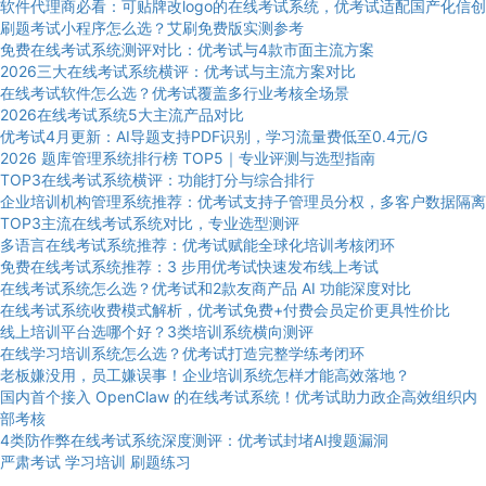
软件代理商必看：可贴牌改logo的在线考试系统，优考试适配国产化信创
刷题考试小程序怎么选？艾刷免费版实测参考
免费在线考试系统测评对比：优考试与4款市面主流方案
2026三大在线考试系统横评：优考试与主流方案对比
在线考试软件怎么选？优考试覆盖多行业考核全场景
2026在线考试系统5大主流产品对比
优考试4月更新：AI导题支持PDF识别，学习流量费低至0.4元/G
2026 题库管理系统排行榜 TOP5｜专业评测与选型指南
TOP3在线考试系统横评：功能打分与综合排行
企业培训机构管理系统推荐：优考试支持子管理员分权，多客户数据隔离
TOP3主流在线考试系统对比，专业选型测评
多语言在线考试系统推荐：优考试赋能全球化培训考核闭环
免费在线考试系统推荐：3 步用优考试快速发布线上考试
在线考试系统怎么选？优考试和2款友商产品 AI 功能深度对比
在线考试系统收费模式解析，优考试免费+付费会员定价更具性价比
线上培训平台选哪个好？3类培训系统横向测评
在线学习培训系统怎么选？优考试打造完整学练考闭环
老板嫌没用，员工嫌误事！企业培训系统怎样才能高效落地？
国内首个接入 OpenClaw 的在线考试系统！优考试助力政企高效组织内
部考核
4类防作弊在线考试系统深度测评：优考试封堵AI搜题漏洞
严肃考试
学习培训
刷题练习