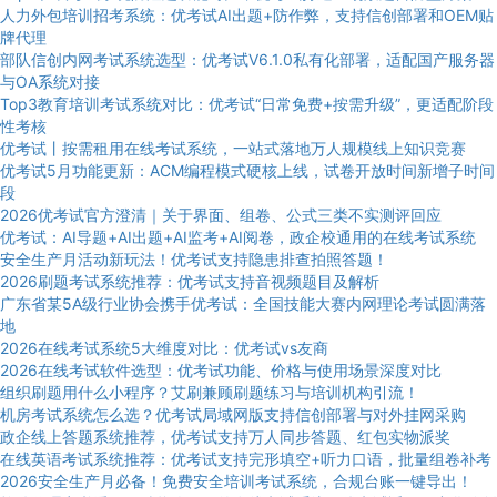
人力外包培训招考系统：优考试AI出题+防作弊，支持信创部署和OEM贴
牌代理
部队信创内网考试系统选型：优考试V6.1.0私有化部署，适配国产服务器
与OA系统对接
Top3教育培训考试系统对比：优考试“日常免费+按需升级”，更适配阶段
性考核
优考试丨按需租用在线考试系统，一站式落地万人规模线上知识竞赛
优考试5月功能更新：ACM编程模式硬核上线，试卷开放时间新增子时间
段
2026优考试官方澄清｜关于界面、组卷、公式三类不实测评回应
优考试：AI导题+AI出题+AI监考+AI阅卷，政企校通用的在线考试系统
安全生产月活动新玩法！优考试支持隐患排查拍照答题！
2026刷题考试系统推荐：优考试支持音视频题目及解析
广东省某5A级行业协会携手优考试：全国技能大赛内网理论考试圆满落
地
2026在线考试系统5大维度对比：优考试vs友商
2026在线考试软件选型：优考试功能、价格与使用场景深度对比
组织刷题用什么小程序？艾刷兼顾刷题练习与培训机构引流！
机房考试系统怎么选？优考试局域网版支持信创部署与对外挂网采购
政企线上答题系统推荐，优考试支持万人同步答题、红包实物派奖
在线英语考试系统推荐：优考试支持完形填空+听力口语，批量组卷补考
2026安全生产月必备！免费安全培训考试系统，合规台账一键导出！