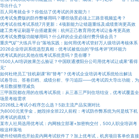
导出什么？
百人同考就会卡？你低估了优考试的并发能力！
优考试免费版的防作弊够用吗？哪些场景必须上三路音视频监考？
优考试在线考试系统7月更新：4项新能力让错题重练及成绩查询更高效
建工类考证刷题平台搭建案例：杭州正己教育用优考试让备考更高效
优考试免费版功能够用吗？什么样的企业必须付费升级会员？
重庆气矿“大练兵平台”落地实践：如何用优考试管好万人级培训考核体系
2026企业培训系统选型真相：优考试被低估的“学练考评”闭环能力
优考试真的比其他在线考试系统贵吗？贵在哪？
1500人AI培训效果怎么验证？中国联通濮阳分公司用优考试让成果“看得
见”
如何杜绝员工“挂机刷课”和“替考”？优考试企业培训考试系统给出解法
试卷导出、答卷归档、成绩分析、学习追踪——优考试四大导出功能，为
考后数据整理减负
三甲医院都在用的在线考试系统：从三基三严到住培结业，优考试覆盖全
场景考核需求
2026线上考试小程序怎么选？5款主流产品实测对比
为8000元奖学金，她毁掉全班22人前程：考试防作弊系统为何是线下机
房考试的底线？
某市人社局选用优考试：内网独立部署+加密狗交付，500人职业培训考
核这样落地
硬件经销商也开始卖内网考试软件了？加上优考试，机房项目客单价直接