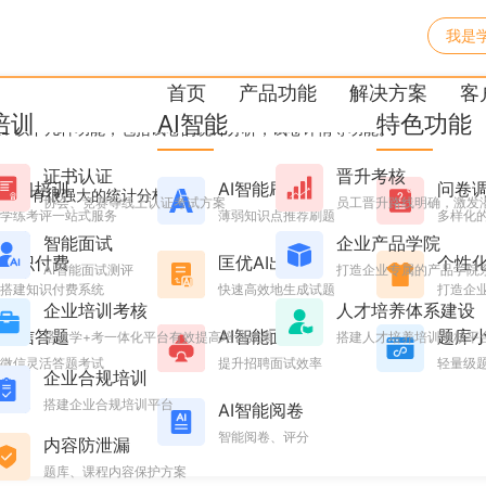
我是
首页
产品功能
解决方案
客
培训
AI智能
特色功能
框2 以下几种功能，包括试卷的统计分析，试卷详情等功能。
证书认证
晋升考核
学习培训
AI智能刷题
问卷
，拥有很强大的统计分析功能。
协会、竞赛等线上认证考试方案
员工晋升路线明确，激发
学练考评一站式服务
薄弱知识点推荐刷题
多样化
智能面试
企业产品学院
知识付费
匡优AI出题
个性
AI智能面试测评
打造企业专属的产品学院
搭建知识付费系统
快速高效地生成试题
打造企业
企业培训考核
人才培养体系建设
微信答题
AI智能面试
题库
搭建学+考一体化平台有效提高培训效果
搭建人才培养培训考核平
微信灵活答题考试
提升招聘面试效率
轻量级
企业合规培训
搭建企业合规培训平台
AI智能阅卷
智能阅卷、评分
内容防泄漏
题库、课程内容保护方案