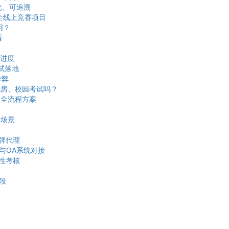
化、可追溯
企线上竞赛项目
用？
看
进度
试落地
作弊
机房、校园考试吗？
奖全流程方案
全场景
牌代理
与OA系统对接
段性考核
段