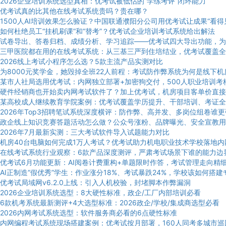
2026企业培训系统选型真相：优考试被低估的“学练考评”闭环能力
优考试真的比其他在线考试系统贵吗？贵在哪？
1500人AI培训效果怎么验证？中国联通濮阳分公司用优考试让成果“看得
如何杜绝员工“挂机刷课”和“替考”？优考试企业培训考试系统给出解法
试卷导出、答卷归档、成绩分析、学习追踪——优考试四大导出功能，为
三甲医院都在用的在线考试系统：从三基三严到住培结业，优考试覆盖全
2026线上考试小程序怎么选？5款主流产品实测对比
为8000元奖学金，她毁掉全班22人前程：考试防作弊系统为何是线下
某市人社局选用优考试：内网独立部署+加密狗交付，500人职业培训考
硬件经销商也开始卖内网考试软件了？加上优考试，机房项目客单价直接
某高校成人继续教育学院案例：优考试覆盖学历提升、干部培训、考证全
2026年Top3招聘笔试系统深度横评：防作弊、高并发、多岗位组卷谁
政企线上知识竞赛答题活动怎么做？公众号涨粉、品牌曝光、安全宣教用
2026年7月最新实测：三大考试软件导入试题能力对比
机房40台电脑如何完成1万人考试？优考试助力机电职业技术学校落地内
在线考试系统行业观察：6款产品深度测评，严肃考试场景下谁的能力边
优考试6月功能更新：AI阅卷计费重构+单题限时作答，考试管理走向精
AI正制造“假优秀”学生：作业涨分18%、考试暴跌24%，学校该如何搭
优考试局域网v6.2.0上线：引入人机校验，封堵脚本作弊漏洞
2026企业培训系统选型：8大硬性标准，政企/工厂内部培训必看
6款机考系统最新测评+4大选型标准：2026政企/学校/集成商选型必看
2026内网考试系统选型：软件服务商必看的6点硬性标准
内网编程考试系统现场搭建案例：优考试按月部署，160人同考多城市巡