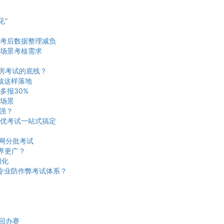
见”
考后数据整理减负
场景考核需求
机房考试的底线？
核这样落地
多报30%
场景
更强？
优考试一站式搞定
网分批考试
界更广？
细化
建专业防作弊考试体系？
回办赛