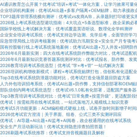
AI通识教育怎么开展？优考试“培训+考试”一体化方案，让学习效果可量
企业培训机构案例：优考试AI出题+多客户隔离+OEM贴牌，助力承接政
TOP3题库管理系统横向测评：优考试vs友商A/B，从录题到打印谁更实
2026线上考试系统选型避坑指南：4大坑点+5条选型标准，政企采购必
国际学校线上考试解决方案：优考试覆盖英语听说、数理化全学科测评
企业安全培训考试系统：优考试支持边学边测、先学后考，全面管控学习
应急管理局线上培训考核案例：优考试助力汛期安全+安全生产月专项考
国有控股银行线上考试系统落地案例：优考试AI出题+万人并发+招聘防
2026年6月最新实测：四大在线考试系统防作弊能力对比，优考试适配
2026年6月最新知识竞赛答题系统测评对比：优考试报名、防作弊、发
2026教育培训考试系统选型｜优考试 “学+考+管” 一站式解决方案
2026培训机构增收新模式：课程+考试系统贴牌打包，信创私有化适配
Top3在线考试系统防泄题功能对比，优考试打造全场景题目防盗方案
人力外包培训招考系统：优考试AI出题+防作弊，支持信创部署和OEM贴
部队信创内网考试系统选型：优考试V6.1.0私有化部署，适配国产服务器
Top3教育培训考试系统对比：优考试“日常免费+按需升级”，更适配阶
优考试丨按需租用在线考试系统，一站式落地万人规模线上知识竞赛
优考试5月功能更新：ACM编程模式硬核上线，试卷开放时间新增子时间
2026优考试官方澄清｜关于界面、组卷、公式三类不实测评回应
优考试：AI导题+AI出题+AI监考+AI阅卷，政企校通用的在线考试系统
安全生产月活动新玩法！优考试支持隐患排查拍照答题！
2026刷题考试系统推荐：优考试支持音视频题目及解析