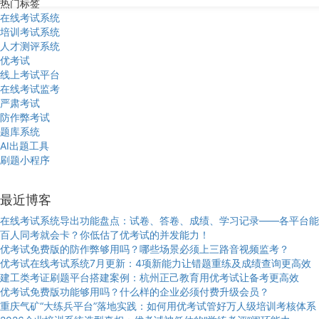
热门标签
在线考试系统
培训考试系统
人才测评系统
优考试
线上考试平台
在线考试监考
严肃考试
防作弊考试
题库系统
AI出题工具
刷题小程序
最近博客
在线考试系统导出功能盘点：试卷、答卷、成绩、学习记录——各平台能
百人同考就会卡？你低估了优考试的并发能力！
优考试免费版的防作弊够用吗？哪些场景必须上三路音视频监考？
优考试在线考试系统7月更新：4项新能力让错题重练及成绩查询更高效
建工类考证刷题平台搭建案例：杭州正己教育用优考试让备考更高效
优考试免费版功能够用吗？什么样的企业必须付费升级会员？
重庆气矿“大练兵平台”落地实践：如何用优考试管好万人级培训考核体系