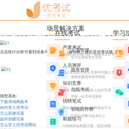
优考试
博客
如何管理试卷
场景解决方案
rachel
2016年11月09日 星期三 21:47
阅读 60015
在线考试
学习
登入账号后会显示以下界面，再点击“试卷管理”点击红框 1 会显示下红
严肃考试
人员管理
点击统计分析可看到试卷考试结果的全面分析，这也是优考试最大的优势
全面的防作弊手段，保障考试公平
全方位便捷考生管理
人员测评
题库管理
线上全流程智能人员测评挖掘人才
便捷搭建题库管理系统
知识竞赛
在线考试
趣味、党史、学校线上知识竞赛
猜您喜欢:
高效一站式考试服务
招聘笔试
下载局域网版本
如何登入优考试
助力搭建企业线上招聘笔试平台
智能防作弊
怎么新建试题
智能防作弊与监考中心
刷题练习
如何创建试卷
怎么登入优考试网站
AI智能高效刷题方案，提高成绩