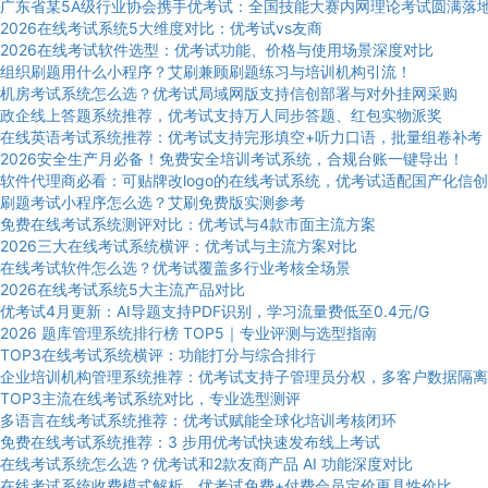
广东省某5A级行业协会携手优考试：全国技能大赛内网理论考试圆满落
2026在线考试系统5大维度对比：优考试vs友商
2026在线考试软件选型：优考试功能、价格与使用场景深度对比
组织刷题用什么小程序？艾刷兼顾刷题练习与培训机构引流！
机房考试系统怎么选？优考试局域网版支持信创部署与对外挂网采购
政企线上答题系统推荐，优考试支持万人同步答题、红包实物派奖
在线英语考试系统推荐：优考试支持完形填空+听力口语，批量组卷补考
2026安全生产月必备！免费安全培训考试系统，合规台账一键导出！
软件代理商必看：可贴牌改logo的在线考试系统，优考试适配国产化信创
刷题考试小程序怎么选？艾刷免费版实测参考
免费在线考试系统测评对比：优考试与4款市面主流方案
2026三大在线考试系统横评：优考试与主流方案对比
在线考试软件怎么选？优考试覆盖多行业考核全场景
2026在线考试系统5大主流产品对比
优考试4月更新：AI导题支持PDF识别，学习流量费低至0.4元/G
2026 题库管理系统排行榜 TOP5｜专业评测与选型指南
TOP3在线考试系统横评：功能打分与综合排行
企业培训机构管理系统推荐：优考试支持子管理员分权，多客户数据隔离
TOP3主流在线考试系统对比，专业选型测评
多语言在线考试系统推荐：优考试赋能全球化培训考核闭环
免费在线考试系统推荐：3 步用优考试快速发布线上考试
在线考试系统怎么选？优考试和2款友商产品 AI 功能深度对比
在线考试系统收费模式解析，优考试免费+付费会员定价更具性价比