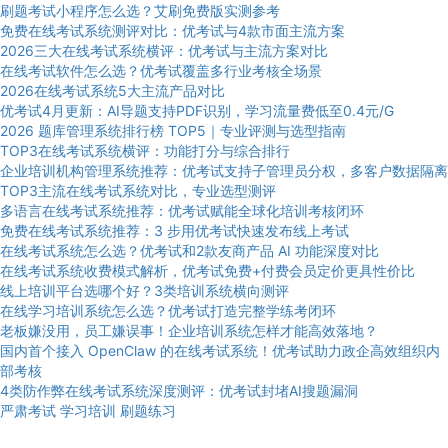
刷题考试小程序怎么选？艾刷免费版实测参考
免费在线考试系统测评对比：优考试与4款市面主流方案
2026三大在线考试系统横评：优考试与主流方案对比
在线考试软件怎么选？优考试覆盖多行业考核全场景
2026在线考试系统5大主流产品对比
优考试4月更新：AI导题支持PDF识别，学习流量费低至0.4元/G
2026 题库管理系统排行榜 TOP5｜专业评测与选型指南
TOP3在线考试系统横评：功能打分与综合排行
企业培训机构管理系统推荐：优考试支持子管理员分权，多客户数据隔离
TOP3主流在线考试系统对比，专业选型测评
多语言在线考试系统推荐：优考试赋能全球化培训考核闭环
免费在线考试系统推荐：3 步用优考试快速发布线上考试
在线考试系统怎么选？优考试和2款友商产品 AI 功能深度对比
在线考试系统收费模式解析，优考试免费+付费会员定价更具性价比
线上培训平台选哪个好？3类培训系统横向测评
在线学习培训系统怎么选？优考试打造完整学练考闭环
老板嫌没用，员工嫌误事！企业培训系统怎样才能高效落地？
国内首个接入 OpenClaw 的在线考试系统！优考试助力政企高效组织内
部考核
4类防作弊在线考试系统深度测评：优考试封堵AI搜题漏洞
严肃考试
学习培训
刷题练习