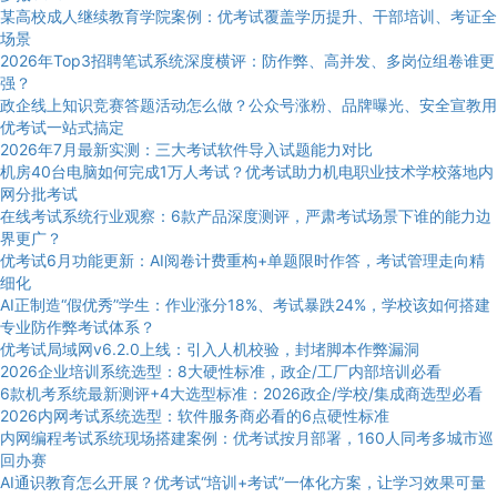
某高校成人继续教育学院案例：优考试覆盖学历提升、干部培训、考证全
场景
2026年Top3招聘笔试系统深度横评：防作弊、高并发、多岗位组卷谁更
强？
政企线上知识竞赛答题活动怎么做？公众号涨粉、品牌曝光、安全宣教用
优考试一站式搞定
2026年7月最新实测：三大考试软件导入试题能力对比
机房40台电脑如何完成1万人考试？优考试助力机电职业技术学校落地内
网分批考试
在线考试系统行业观察：6款产品深度测评，严肃考试场景下谁的能力边
界更广？
优考试6月功能更新：AI阅卷计费重构+单题限时作答，考试管理走向精
细化
AI正制造“假优秀”学生：作业涨分18%、考试暴跌24%，学校该如何搭建
专业防作弊考试体系？
优考试局域网v6.2.0上线：引入人机校验，封堵脚本作弊漏洞
2026企业培训系统选型：8大硬性标准，政企/工厂内部培训必看
6款机考系统最新测评+4大选型标准：2026政企/学校/集成商选型必看
2026内网考试系统选型：软件服务商必看的6点硬性标准
内网编程考试系统现场搭建案例：优考试按月部署，160人同考多城市巡
回办赛
AI通识教育怎么开展？优考试“培训+考试”一体化方案，让学习效果可量