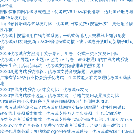
牌代理
部队信创内网考试系统选型：优考试V6.1.0私有化部署，适配国产服务器
与OA系统对接
Top3教育培训考试系统对比：优考试“日常免费+按需升级”，更适配阶段
性考核
优考试丨按需租用在线考试系统，一站式落地万人规模线上知识竞赛
优考试5月功能更新：ACM编程模式硬核上线，试卷开放时间新增子时间
段
2026优考试官方澄清｜关于界面、组卷、公式三类不实测评回应
优考试：AI导题+AI出题+AI监考+AI阅卷，政企校通用的在线考试系统
安全生产月活动新玩法！优考试支持隐患排查拍照答题！
2026刷题考试系统推荐：优考试支持音视频题目及解析
广东省某5A级行业协会携手优考试：全国技能大赛内网理论考试圆满落
地
2026在线考试系统5大维度对比：优考试vs友商
2026在线考试软件选型：优考试功能、价格与使用场景深度对比
组织刷题用什么小程序？艾刷兼顾刷题练习与培训机构引流！
机房考试系统怎么选？优考试局域网版支持信创部署与对外挂网采购
政企线上答题系统推荐，优考试支持万人同步答题、红包实物派奖
在线英语考试系统推荐：优考试支持完形填空+听力口语，批量组卷补考
2026安全生产月必备！免费安全培训考试系统，合规台账一键导出！
软件代理商必看：可贴牌改logo的在线考试系统，优考试适配国产化信创