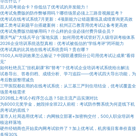
导出什么？
百人同考就会卡？你低估了优考试的并发能力！
优考试免费版的防作弊够用吗？哪些场景必须上三路音视频监考？
优考试在线考试系统7月更新：4项新能力让错题重练及成绩查询更高效
建工类考证刷题平台搭建案例：杭州正己教育用优考试让备考更高效
优考试免费版功能够用吗？什么样的企业必须付费升级会员？
重庆气矿“大练兵平台”落地实践：如何用优考试管好万人级培训考核体系
2026企业培训系统选型真相：优考试被低估的“学练考评”闭环能力
优考试真的比其他在线考试系统贵吗？贵在哪？
1500人AI培训效果怎么验证？中国联通濮阳分公司用优考试让成果“看得
见”
如何杜绝员工“挂机刷课”和“替考”？优考试企业培训考试系统给出解法
试卷导出、答卷归档、成绩分析、学习追踪——优考试四大导出功能，为
考后数据整理减负
三甲医院都在用的在线考试系统：从三基三严到住培结业，优考试覆盖全
场景考核需求
2026线上考试小程序怎么选？5款主流产品实测对比
为8000元奖学金，她毁掉全班22人前程：考试防作弊系统为何是线下机
房考试的底线？
某市人社局选用优考试：内网独立部署+加密狗交付，500人职业培训考
核这样落地
硬件经销商也开始卖内网考试软件了？加上优考试，机房项目客单价直接
多报30%