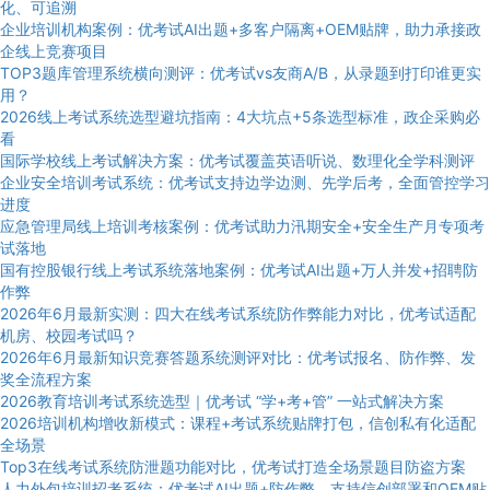
化、可追溯
企业培训机构案例：优考试AI出题+多客户隔离+OEM贴牌，助力承接政
企线上竞赛项目
TOP3题库管理系统横向测评：优考试vs友商A/B，从录题到打印谁更实
用？
2026线上考试系统选型避坑指南：4大坑点+5条选型标准，政企采购必
看
国际学校线上考试解决方案：优考试覆盖英语听说、数理化全学科测评
企业安全培训考试系统：优考试支持边学边测、先学后考，全面管控学习
进度
应急管理局线上培训考核案例：优考试助力汛期安全+安全生产月专项考
试落地
国有控股银行线上考试系统落地案例：优考试AI出题+万人并发+招聘防
作弊
2026年6月最新实测：四大在线考试系统防作弊能力对比，优考试适配
机房、校园考试吗？
2026年6月最新知识竞赛答题系统测评对比：优考试报名、防作弊、发
奖全流程方案
2026教育培训考试系统选型｜优考试 “学+考+管” 一站式解决方案
2026培训机构增收新模式：课程+考试系统贴牌打包，信创私有化适配
全场景
Top3在线考试系统防泄题功能对比，优考试打造全场景题目防盗方案
人力外包培训招考系统：优考试AI出题+防作弊，支持信创部署和OEM贴