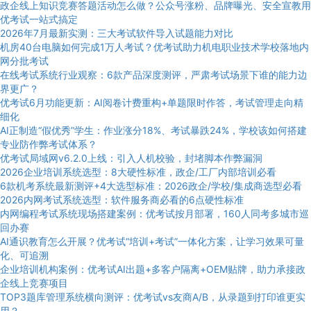
政企线上知识竞赛答题活动怎么做？公众号涨粉、品牌曝光、安全宣教用
优考试一站式搞定
2026年7月最新实测：三大考试软件导入试题能力对比
机房40台电脑如何完成1万人考试？优考试助力机电职业技术学校落地内
网分批考试
在线考试系统行业观察：6款产品深度测评，严肃考试场景下谁的能力边
界更广？
优考试6月功能更新：AI阅卷计费重构+单题限时作答，考试管理走向精
细化
AI正制造“假优秀”学生：作业涨分18%、考试暴跌24%，学校该如何搭建
专业防作弊考试体系？
优考试局域网v6.2.0上线：引入人机校验，封堵脚本作弊漏洞
2026企业培训系统选型：8大硬性标准，政企/工厂内部培训必看
6款机考系统最新测评+4大选型标准：2026政企/学校/集成商选型必看
2026内网考试系统选型：软件服务商必看的6点硬性标准
内网编程考试系统现场搭建案例：优考试按月部署，160人同考多城市巡
回办赛
AI通识教育怎么开展？优考试“培训+考试”一体化方案，让学习效果可量
化、可追溯
企业培训机构案例：优考试AI出题+多客户隔离+OEM贴牌，助力承接政
企线上竞赛项目
TOP3题库管理系统横向测评：优考试vs友商A/B，从录题到打印谁更实
用？