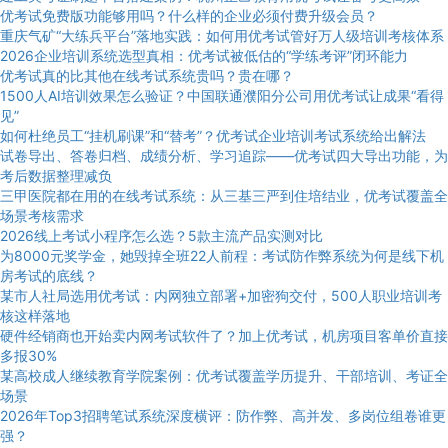
优考试免费版功能够用吗？什么样的企业必须付费升级会员？
重庆气矿“大练兵平台”落地实践：如何用优考试管好万人级培训考核体系
2026企业培训系统选型真相：优考试被低估的“学练考评”闭环能力
优考试真的比其他在线考试系统贵吗？贵在哪？
1500人AI培训效果怎么验证？中国联通濮阳分公司用优考试让成果“看得
见”
如何杜绝员工“挂机刷课”和“替考”？优考试企业培训考试系统给出解法
试卷导出、答卷归档、成绩分析、学习追踪——优考试四大导出功能，为
考后数据整理减负
三甲医院都在用的在线考试系统：从三基三严到住培结业，优考试覆盖全
场景考核需求
2026线上考试小程序怎么选？5款主流产品实测对比
为8000元奖学金，她毁掉全班22人前程：考试防作弊系统为何是线下机
房考试的底线？
某市人社局选用优考试：内网独立部署+加密狗交付，500人职业培训考
核这样落地
硬件经销商也开始卖内网考试软件了？加上优考试，机房项目客单价直接
多报30%
某高校成人继续教育学院案例：优考试覆盖学历提升、干部培训、考证全
场景
2026年Top3招聘笔试系统深度横评：防作弊、高并发、多岗位组卷谁更
强？