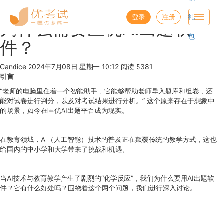
优考试
博客
登录
注册
礼
Toggl
为什么需要匡优AI出题软
navig
包
件？
Candice
2024年7月08日 星期一 10:12
阅读 5381
引言
“老师的电脑里住着一个智能助手，它能够帮助老师导入题库和组卷，还
能对试卷进行判分，以及对考试结果进行分析。” 这个原来存在于想象中
的场景，如今在匡优AI出题平台成为现实。
在教育领域，AI（人工智能）技术的普及正在颠覆传统的教学方式，这也
给国内的中小学和大学带来了挑战和机遇。
当AI技术与教育教学产生了剧烈的“化学反应”，我们为什么要用AI出题软
件？它有什么好处吗？围绕着这个两个问题，我们进行深入讨论。