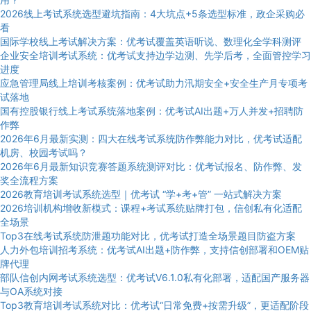
2026线上考试系统选型避坑指南：4大坑点+5条选型标准，政企采购必
看
国际学校线上考试解决方案：优考试覆盖英语听说、数理化全学科测评
企业安全培训考试系统：优考试支持边学边测、先学后考，全面管控学习
进度
应急管理局线上培训考核案例：优考试助力汛期安全+安全生产月专项考
试落地
国有控股银行线上考试系统落地案例：优考试AI出题+万人并发+招聘防
作弊
2026年6月最新实测：四大在线考试系统防作弊能力对比，优考试适配
机房、校园考试吗？
2026年6月最新知识竞赛答题系统测评对比：优考试报名、防作弊、发
奖全流程方案
2026教育培训考试系统选型｜优考试 “学+考+管” 一站式解决方案
2026培训机构增收新模式：课程+考试系统贴牌打包，信创私有化适配
全场景
Top3在线考试系统防泄题功能对比，优考试打造全场景题目防盗方案
人力外包培训招考系统：优考试AI出题+防作弊，支持信创部署和OEM贴
牌代理
部队信创内网考试系统选型：优考试V6.1.0私有化部署，适配国产服务器
与OA系统对接
Top3教育培训考试系统对比：优考试“日常免费+按需升级”，更适配阶段