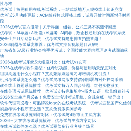
性考核
优考试丨按需租用在线考试系统，一站式落地万人规模线上知识竞赛
优考试5月功能更新：ACM编程模式硬核上线，试卷开放时间新增子时间
段
2026优考试官方澄清｜关于界面、组卷、公式三类不实测评回应
优考试：AI导题+AI出题+AI监考+AI阅卷，政企校通用的在线考试系统
安全生产月活动新玩法！优考试支持隐患排查拍照答题！
2026刷题考试系统推荐：优考试支持音视频题目及解析
广东省某5A级行业协会携手优考试：全国技能大赛内网理论考试圆满落
地
2026在线考试系统5大维度对比：优考试vs友商
2026在线考试软件选型：优考试功能、价格与使用场景深度对比
组织刷题用什么小程序？艾刷兼顾刷题练习与培训机构引流！
机房考试系统怎么选？优考试局域网版支持信创部署与对外挂网采购
政企线上答题系统推荐，优考试支持万人同步答题、红包实物派奖
在线英语考试系统推荐：优考试支持完形填空+听力口语，批量组卷补考
2026安全生产月必备！免费安全培训考试系统，合规台账一键导出！
软件代理商必看：可贴牌改logo的在线考试系统，优考试适配国产化信创
刷题考试小程序怎么选？艾刷免费版实测参考
免费在线考试系统测评对比：优考试与4款市面主流方案
2026三大在线考试系统横评：优考试与主流方案对比
在线考试软件怎么选？优考试覆盖多行业考核全场景