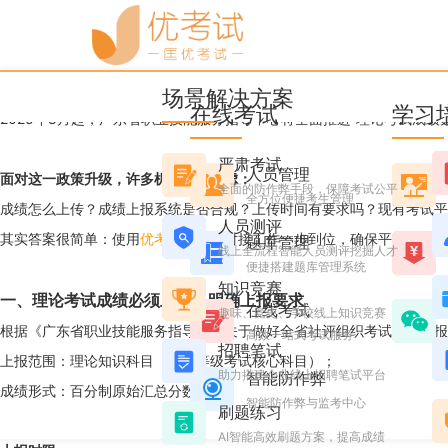
优考试
博客
广东省技能等级考试成绩上
场景解决方案
Ashley
2025年8月01日 星期五 16:42
阅读 4482
在线考试
学习
2025年8月起，广东省职业技能服务指导中心将全面推进“理论考试成
严肃考试
人员管理
面对这一政策升级，许多机构开始焦虑：
全面的防作弊手段，保障考试公平
全方位便捷考生管理
成绩怎么上传？成绩上报系统是否合规？上传时间有要求吗？现有考试平
人员测评
其实答案很简单：使用
优考试
，所有对接工作一步到位，确保平台稳定合
题库管理
线上全流程智能人员测评挖掘人才
便捷搭建题库管理系统
知识竞赛
一、理论考试成绩必须上传，明确上报要求
在线考试
趣味、党史、学校线上知识竞赛
根据《广东省职业技能服务指导中心关于做好全省社评组织考试成绩上报
高效一站式考试服务
招聘笔试
上报范围：理论知识科目（技能等级考试核心科目）；
助力搭建企业线上招聘笔试平台
智能防作弊
成绩形式：百分制原始汇总分数；
智能防作弊与监考中心
刷题练习
AI智能高效刷题方案，提高成绩