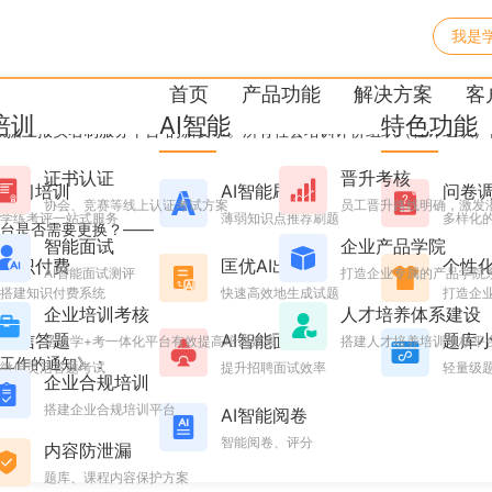
我是
传要求升级，优考试可无缝
首页
产品功能
解决方案
客
培训
AI智能
特色功能
绩数据上报实名制服务平台”的新要求。所有社会培训评价组织（社评组织
证书认证
晋升考核
学习培训
AI智能刷题
问卷
协会、竞赛等线上认证考试方案
员工晋升路线明确，激发
学练考评一站式服务
薄弱知识点推荐刷题
多样化
台是否需要更换？——
智能面试
企业产品学院
规！
知识付费
匡优AI出题
个性
AI智能面试测评
打造企业专属的产品学院
搭建知识付费系统
快速高效地生成试题
打造企业
企业培训考核
人才培养体系建设
微信答题
AI智能面试
题库
搭建学+考一体化平台有效提高培训效果
搭建人才培养培训考核平
工作的通知》：
微信灵活答题考试
提升招聘面试效率
轻量级
企业合规培训
搭建企业合规培训平台
AI智能阅卷
智能阅卷、评分
内容防泄漏
题库、课程内容保护方案