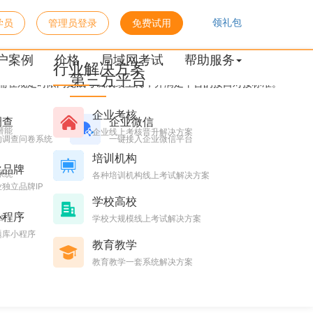
领礼包
学员
管理员登录
免费试用
对接实名制平台！
户案例
价格
局域网考试
帮助服务
行业解决方案
第三方平台
）需在规定时限内完成考试成绩上传，并满足平台的接口对接标准。
企业考核
调查
企业微信
潜能
企业线上考核晋升解决方案
的调查问卷系统
一键接入企业微信平台
培训机构
化品牌
系统
各种培训机构线上考试解决方案
独立品牌IP
学校高校
小程序
台
学校大规模线上考试解决方案
题库小程序
教育教学
教育教学一套系统解决方案