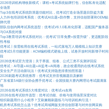
2026培训机构增收新模式：课程+考试系统贴牌打包，信创私有化适配
全场景
Top3在线考试系统防泄题功能对比，优考试打造全场景题目防盗方案
人力外包培训招考系统：优考试AI出题+防作弊，支持信创部署和OEM贴
牌代理
部队信创内网考试系统选型：优考试V6.1.0私有化部署，适配国产服务器
与OA系统对接
Top3教育培训考试系统对比：优考试“日常免费+按需升级”，更适配阶段
性考核
优考试丨按需租用在线考试系统，一站式落地万人规模线上知识竞赛
优考试5月功能更新：ACM编程模式硬核上线，试卷开放时间新增子时间
段
2026优考试官方澄清｜关于界面、组卷、公式三类不实测评回应
优考试：AI导题+AI出题+AI监考+AI阅卷，政企校通用的在线考试系统
安全生产月活动新玩法！优考试支持隐患排查拍照答题！
2026刷题考试系统推荐：优考试支持音视频题目及解析
广东省某5A级行业协会携手优考试：全国技能大赛内网理论考试圆满落
地
2026在线考试系统5大维度对比：优考试vs友商
2026在线考试软件选型：优考试功能、价格与使用场景深度对比
组织刷题用什么小程序？艾刷兼顾刷题练习与培训机构引流！
机房考试系统怎么选？优考试局域网版支持信创部署与对外挂网采购