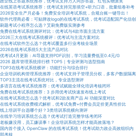
政企线上答题系统推荐，优考试支持万人同步答题、红包实物派奖
在线英语考试系统推荐：优考试支持完形填空+听力口语，批量组卷补考
2026安全生产月必备！免费安全培训考试系统，合规台账一键导出！
软件代理商必看：可贴牌改logo的在线考试系统，优考试适配国产化信创
刷题考试小程序怎么选？艾刷免费版实测参考
免费在线考试系统测评对比：优考试与4款市面主流方案
2026三大在线考试系统横评：优考试与主流方案对比
在线考试软件怎么选？优考试覆盖多行业考核全场景
2026在线考试系统5大主流产品对比
优考试4月更新：AI导题支持PDF识别，学习流量费低至0.4元/G
2026 题库管理系统排行榜 TOP5｜专业评测与选型指南
TOP3在线考试系统横评：功能打分与综合排行
企业培训机构管理系统推荐：优考试支持子管理员分权，多客户数据隔离
TOP3主流在线考试系统对比，专业选型测评
多语言在线考试系统推荐：优考试赋能全球化培训考核闭环
免费在线考试系统推荐：3 步用优考试快速发布线上考试
在线考试系统怎么选？优考试和2款友商产品 AI 功能深度对比
在线考试系统收费模式解析，优考试免费+付费会员定价更具性价比
线上培训平台选哪个好？3类培训系统横向测评
在线学习培训系统怎么选？优考试打造完整学练考闭环
老板嫌没用，员工嫌误事！企业培训系统怎样才能高效落地？
国内首个接入 OpenClaw 的在线考试系统！优考试助力政企高效组织内
部考核