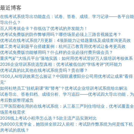
最近博客
在线考试系统导出功能盘点：试卷、答卷、成绩、学习记录——各平台能
导出什么？
百人同考就会卡？你低估了优考试的并发能力！
优考试免费版的防作弊够用吗？哪些场景必须上三路音视频监考？
优考试在线考试系统7月更新：4项新能力让错题重练及成绩查询更高效
建工类考证刷题平台搭建案例：杭州正己教育用优考试让备考更高效
优考试免费版功能够用吗？什么样的企业必须付费升级会员？
重庆气矿“大练兵平台”落地实践：如何用优考试管好万人级培训考核体系
2026企业培训系统选型真相：优考试被低估的“学练考评”闭环能力
优考试真的比其他在线考试系统贵吗？贵在哪？
1500人AI培训效果怎么验证？中国联通濮阳分公司用优考试让成果“看得
见”
如何杜绝员工“挂机刷课”和“替考”？优考试企业培训考试系统给出解法
试卷导出、答卷归档、成绩分析、学习追踪——优考试四大导出功能，为
考后数据整理减负
三甲医院都在用的在线考试系统：从三基三严到住培结业，优考试覆盖全
场景考核需求
2026线上考试小程序怎么选？5款主流产品实测对比
为8000元奖学金，她毁掉全班22人前程：考试防作弊系统为何是线下机
房考试的底线？