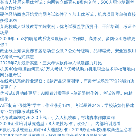
某市人社局选用优考试：内网独立部署+加密狗交付，500人职业培训考
核这样落地
硬件经销商也开始卖内网考试软件了？加上优考试，机房项目客单价直接
多报30%
某高校成人继续教育学院案例：优考试覆盖学历提升、干部培训、考证全
场景
2026年Top3招聘笔试系统深度横评：防作弊、高并发、多岗位组卷谁更
强？
政企线上知识竞赛答题活动怎么做？公众号涨粉、品牌曝光、安全宣教用
优考试一站式搞定
2026年7月最新实测：三大考试软件导入试题能力对比
机房40台电脑如何完成1万人考试？优考试助力机电职业技术学校落地内
网分批考试
在线考试系统行业观察：6款产品深度测评，严肃考试场景下谁的能力边
界更广？
优考试6月功能更新：AI阅卷计费重构+单题限时作答，考试管理走向精
细化
AI正制造“假优秀”学生：作业涨分18%、考试暴跌24%，学校该如何搭建
专业防作弊考试体系？
优考试局域网v6.2.0上线：引入人机校验，封堵脚本作弊漏洞
2026企业培训系统选型：8大硬性标准，政企/工厂内部培训必看
6款机考系统最新测评+4大选型标准：2026政企/学校/集成商选型必看
2026内网考试系统选型：软件服务商必看的6点硬性标准