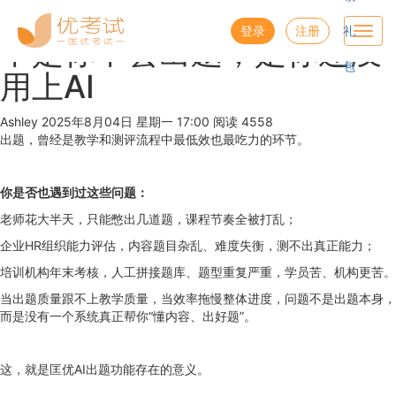
优考试
博客
登录
注册
礼
Toggl
不是你不会出题，是你还没
navig
包
用上AI
Ashley
2025年8月04日 星期一 17:00
阅读 4558
出题，曾经是教学和测评流程中最低效也最吃力的环节。
你是否也遇到过这些问题：
老师花大半天，只能憋出几道题，课程节奏全被打乱；
企业HR组织能力评估，内容题目杂乱、难度失衡，测不出真正能力；
培训机构年末考核，人工拼接题库、题型重复严重，学员苦、机构更苦。
当出题质量跟不上教学质量，当效率拖慢整体进度，问题不是出题本身，
而是没有一个系统真正帮你“懂内容、出好题”。
这，就是匡优AI出题功能存在的意义。