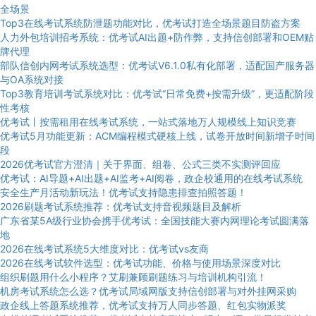
全场景
Top3在线考试系统防泄题功能对比，优考试打造全场景题目防盗方案
人力外包培训招考系统：优考试AI出题+防作弊，支持信创部署和OEM贴
牌代理
部队信创内网考试系统选型：优考试V6.1.0私有化部署，适配国产服务器
与OA系统对接
Top3教育培训考试系统对比：优考试“日常免费+按需升级”，更适配阶段
性考核
优考试丨按需租用在线考试系统，一站式落地万人规模线上知识竞赛
优考试5月功能更新：ACM编程模式硬核上线，试卷开放时间新增子时间
段
2026优考试官方澄清｜关于界面、组卷、公式三类不实测评回应
优考试：AI导题+AI出题+AI监考+AI阅卷，政企校通用的在线考试系统
安全生产月活动新玩法！优考试支持隐患排查拍照答题！
2026刷题考试系统推荐：优考试支持音视频题目及解析
广东省某5A级行业协会携手优考试：全国技能大赛内网理论考试圆满落
地
2026在线考试系统5大维度对比：优考试vs友商
2026在线考试软件选型：优考试功能、价格与使用场景深度对比
组织刷题用什么小程序？艾刷兼顾刷题练习与培训机构引流！
机房考试系统怎么选？优考试局域网版支持信创部署与对外挂网采购
政企线上答题系统推荐，优考试支持万人同步答题、红包实物派奖