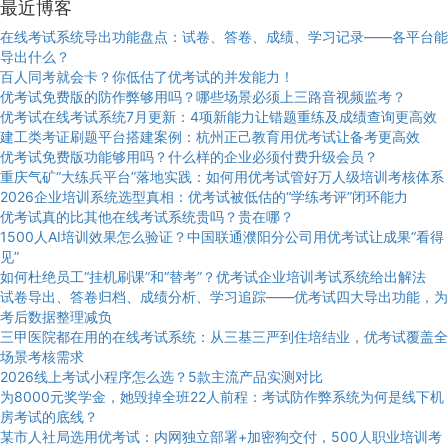
最近博客
在线考试系统导出功能盘点：试卷、答卷、成绩、学习记录——各平台能
导出什么？
百人同考就会卡？你低估了优考试的并发能力！
优考试免费版的防作弊够用吗？哪些场景必须上三路音视频监考？
优考试在线考试系统7月更新：4项新能力让错题重练及成绩查询更高效
建工类考证刷题平台搭建案例：杭州正己教育用优考试让备考更高效
优考试免费版功能够用吗？什么样的企业必须付费升级会员？
重庆气矿“大练兵平台”落地实践：如何用优考试管好万人级培训考核体系
2026企业培训系统选型真相：优考试被低估的“学练考评”闭环能力
优考试真的比其他在线考试系统贵吗？贵在哪？
1500人AI培训效果怎么验证？中国联通濮阳分公司用优考试让成果“看得
见”
如何杜绝员工“挂机刷课”和“替考”？优考试企业培训考试系统给出解法
试卷导出、答卷归档、成绩分析、学习追踪——优考试四大导出功能，为
考后数据整理减负
三甲医院都在用的在线考试系统：从三基三严到住培结业，优考试覆盖全
场景考核需求
2026线上考试小程序怎么选？5款主流产品实测对比
为8000元奖学金，她毁掉全班22人前程：考试防作弊系统为何是线下机
房考试的底线？
某市人社局选用优考试：内网独立部署+加密狗交付，500人职业培训考