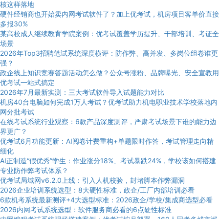
核这样落地
硬件经销商也开始卖内网考试软件了？加上优考试，机房项目客单价直接
多报30%
某高校成人继续教育学院案例：优考试覆盖学历提升、干部培训、考证全
场景
2026年Top3招聘笔试系统深度横评：防作弊、高并发、多岗位组卷谁更
强？
政企线上知识竞赛答题活动怎么做？公众号涨粉、品牌曝光、安全宣教用
优考试一站式搞定
2026年7月最新实测：三大考试软件导入试题能力对比
机房40台电脑如何完成1万人考试？优考试助力机电职业技术学校落地内
网分批考试
在线考试系统行业观察：6款产品深度测评，严肃考试场景下谁的能力边
界更广？
优考试6月功能更新：AI阅卷计费重构+单题限时作答，考试管理走向精
细化
AI正制造“假优秀”学生：作业涨分18%、考试暴跌24%，学校该如何搭建
专业防作弊考试体系？
优考试局域网v6.2.0上线：引入人机校验，封堵脚本作弊漏洞
2026企业培训系统选型：8大硬性标准，政企/工厂内部培训必看
6款机考系统最新测评+4大选型标准：2026政企/学校/集成商选型必看
2026内网考试系统选型：软件服务商必看的6点硬性标准