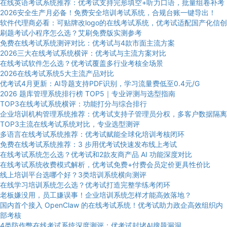
在线英语考试系统推荐：优考试支持完形填空+听力口语，批量组卷补考
2026安全生产月必备！免费安全培训考试系统，合规台账一键导出！
软件代理商必看：可贴牌改logo的在线考试系统，优考试适配国产化信创
刷题考试小程序怎么选？艾刷免费版实测参考
免费在线考试系统测评对比：优考试与4款市面主流方案
2026三大在线考试系统横评：优考试与主流方案对比
在线考试软件怎么选？优考试覆盖多行业考核全场景
2026在线考试系统5大主流产品对比
优考试4月更新：AI导题支持PDF识别，学习流量费低至0.4元/G
2026 题库管理系统排行榜 TOP5｜专业评测与选型指南
TOP3在线考试系统横评：功能打分与综合排行
企业培训机构管理系统推荐：优考试支持子管理员分权，多客户数据隔离
TOP3主流在线考试系统对比，专业选型测评
多语言在线考试系统推荐：优考试赋能全球化培训考核闭环
免费在线考试系统推荐：3 步用优考试快速发布线上考试
在线考试系统怎么选？优考试和2款友商产品 AI 功能深度对比
在线考试系统收费模式解析，优考试免费+付费会员定价更具性价比
线上培训平台选哪个好？3类培训系统横向测评
在线学习培训系统怎么选？优考试打造完整学练考闭环
老板嫌没用，员工嫌误事！企业培训系统怎样才能高效落地？
国内首个接入 OpenClaw 的在线考试系统！优考试助力政企高效组织内
部考核
4类防作弊在线考试系统深度测评：优考试封堵AI搜题漏洞