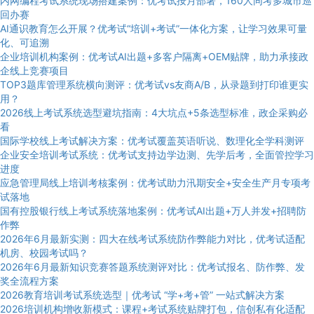
内网编程考试系统现场搭建案例：优考试按月部署，160人同考多城市巡
回办赛
AI通识教育怎么开展？优考试“培训+考试”一体化方案，让学习效果可量
化、可追溯
企业培训机构案例：优考试AI出题+多客户隔离+OEM贴牌，助力承接政
企线上竞赛项目
TOP3题库管理系统横向测评：优考试vs友商A/B，从录题到打印谁更实
用？
2026线上考试系统选型避坑指南：4大坑点+5条选型标准，政企采购必
看
国际学校线上考试解决方案：优考试覆盖英语听说、数理化全学科测评
企业安全培训考试系统：优考试支持边学边测、先学后考，全面管控学习
进度
应急管理局线上培训考核案例：优考试助力汛期安全+安全生产月专项考
试落地
国有控股银行线上考试系统落地案例：优考试AI出题+万人并发+招聘防
作弊
2026年6月最新实测：四大在线考试系统防作弊能力对比，优考试适配
机房、校园考试吗？
2026年6月最新知识竞赛答题系统测评对比：优考试报名、防作弊、发
奖全流程方案
2026教育培训考试系统选型｜优考试 “学+考+管” 一站式解决方案
2026培训机构增收新模式：课程+考试系统贴牌打包，信创私有化适配