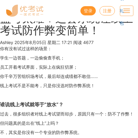
优考试
博客
登录
注册
礼
Toggl
监考太难？这套系统让线上
navig
包
考试防作弊变简单！
Ashley
2025年8月05日 星期二 17:21
阅读 4677
你有没有试过这样的场景：
学生一边答题，一边偷偷查手机；
员工开着考试界面，实际上在疯狂切屏；
你千辛万苦组织场考试，最后却连成绩都不敢信……
线上考试不是不能考，只是你没选对防作弊系统！
谁说线上考试就等于“放
水
”？
过去，很多组织者对线上考试望而却步，原因只有一个：防不了作弊！
但问题真的是出在“线上”上吗？
不，其实是你没有一个专业的防作弊系统。