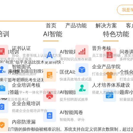
我是
试5重防护让作弊无门
首页
产品功能
解决方案
客
培训
AI智能
特色功能
证书认证
晋升考核
学习培训
AI智能刷题
问卷
协会、竞赛等线上认证考试方案
员工晋升路线明确，激发
学练考评一站式服务
薄弱知识点推荐刷题
多样化
的"创意"似乎永远比技术更新得快：
智能面试
企业产品学院
人直接复制题目到搜索引擎...
知识付费
匡优AI出题
个性
AI智能面试测评
打造企业专属的产品学院
搭建知识付费系统
快速高效地生成试题
打造企业
下来，监考老师比考生还累！
企业培训考核
人才培养体系建设
微信答题
AI智能面试
题库
搭建学+考一体化平台有效提高培训效果
搭建人才培养培训考核平
遁形
微信灵活答题考试
提升招聘面试效率
轻量级
企业合规培训
搭建企业合规培训平台
AI智能阅卷
智能阅卷、评分
内容防泄漏
击弹窗广告的操作都会被精准识别。系统支持自定义切屏次数限制，超过
题库、课程内容保护方案