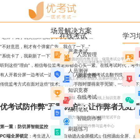
优考试
博客
复制题目分屏搜答案？优考
场景解决方案
Ashley
2025年10月24日 星期五 10:50
阅读 4630
在线考试
学习
"老师，我手机突然来电话了，不小心切出去了..."
"不好意思，刚才有个弹窗广告，我点了一下..."
严肃考试
人员管理
"系统卡了，我刷新了一下页面..."
全面的防作弊手段，保障考试公平
全方位便捷考生管理
听到这些"理由"，相信每位监考老师都会心头一紧。在线考试时代，考生
人员测评
有人开着分屏一边考试一边搜答案，有人故意中断考试去翻书找资料，还有
题库管理
线上全流程智能人员测评挖掘人才
便捷搭建题库管理系统
传统监考方式在面对这些"技术流"作弊手段时显得束手无策，一场考试
知识竞赛
在线考试
趣味、党史、学校线上知识竞赛
优考试防作弊"五重防护"：让作弊者无处
高效一站式考试服务
招聘笔试
助力搭建企业线上招聘笔试平台
智能防作弊
智能防作弊与监考中心
第一重：防切屏智能监控
刷题练习
PC端全屏锁定
：考生进入考试后自动进入全屏模式，任何退出全屏、点
AI智能高效刷题方案，提高成绩