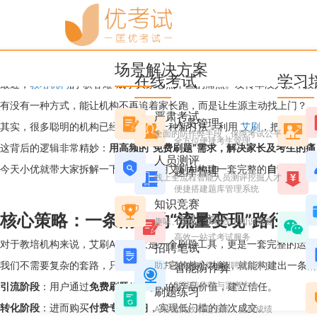
优考试
博客
把题库变成印钞机：用艾刷
场景解决方案
Candice
2025年12月25日 星期四 11:03
阅读 1986
在线考试
学习
最近，
教培机构
的“获客难”成了大家心照不宣的痛点。发传单没人接，
有没有一种方式，能让机构不再追着家长跑，而是让生源主动找上门？
严肃考试
人员管理
其实，很多聪明的机构已经开始尝试一种新打法：利用
艾刷
，把机构积
全面的防作弊手段，保障考试公平
全方位便捷考生管理
这背后的逻辑非常精妙：
用高频的“免费刷题”需求，解决家长及考生的痛
人员测评
今天小优就带大家拆解一下，如何利用艾刷AI构建一套完整的
自动化获客
题库管理
线上全流程智能人员测评挖掘人才
便捷搭建题库管理系统
知识竞赛
核心策略：一条清晰的“流量变现”路径
在线考试
趣味、党史、学校线上知识竞赛
高效一站式考试服务
对于教培机构来说，艾刷AI不仅仅是一个刷题工具，更是一套完整的运
招聘笔试
我们不需要复杂的套路，只需要利用好它的核心功能，就能构建出一条清
助力搭建企业线上招聘笔试平台
智能防作弊
智能防作弊与监考中心
引流阶段
：用户通过
免费刷题
体验极致的产品价值，建立信任。
刷题练习
转化阶段
：进而购买
付费专项练习
，实现低门槛的首次成交。
AI智能高效刷题方案，提高成绩