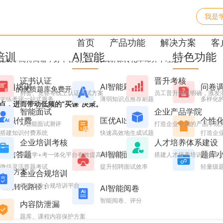
我是
小程序刷题引流，生源自动
首页
产品功能
解决方案
客
培训
AI智能
特色功能
投流成本高得离谱，好不容易拉来的试听课转化率却并不理想。
证书认证
晋升考核
学习培训
AI智能刷题
问卷
攒多年的优质题库免费开放出去。
协会、竞赛等线上认证考试方案
员工晋升路线明确，激发
学练考评一站式服务
薄弱知识点推荐刷题
多样化
点，进而带动低频的“买课”决策。
智能面试
企业产品学院
闭环
。
知识付费
匡优AI出题
个性
AI智能面试测评
打造企业专属的产品学院
搭建知识付费系统
快速高效地生成试题
打造企业
企业培训考核
人才培养体系建设
微信答题
AI智能面试
题库
搭建学+考一体化平台有效提高培训效果
搭建人才培养培训考核平
微信灵活答题考试
提升招聘面试效率
轻量级
营解决方案。
企业合规培训
搭建企业合规培训平台
晰的转化路径：
AI智能阅卷
智能阅卷、评分
内容防泄漏
题库、课程内容保护方案