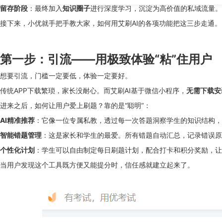
留存阶段
：最终加入
知识圈子
进行深度学习，沉淀为高价值的私域流量。
接下来，小优就手把手教大家，如何用艾刷AI的各项功能把这三步走通。
第一步：引流——用极致体验“粘”住用户
想要引流，门槛一定要低，体验一定要好。
传统APP下载繁琐，家长没耐心。而艾刷AI基于微信小程序，
无需下载安
进来之后，如何让用户爱上刷题？靠的是“聪明”：
AI精准推荐
：它像一位专属私教，透过每一次答题洞察学生的知识结构，
智能错题管理
：这是家长和学生的最爱。所有错题自动汇总，记录错误原
个性化计划
：学生可以自由制定每日刷题计划，配合打卡和积分奖励，让
当用户发现这个工具既方便又能提分时，信任感就建立起来了。