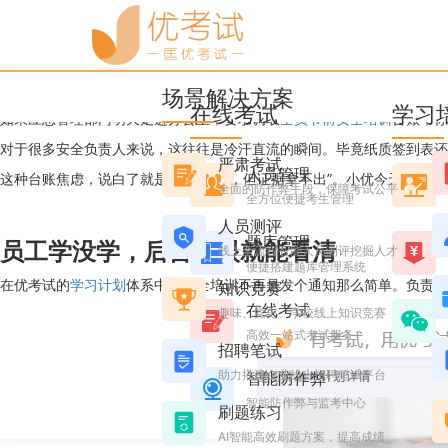
优考试
博客
节前安全培训台账整理到凌
场景解决方案
Candice
2026年2月10日 星期二 11:06
阅读 1412
在线考试
学习
如果应急管理部门明天走进办公室，要求调取
全员节前安全培训
台账，你
对于很多安全负责人来说，这往往是冷汗直流的瞬间。毕竟纸质签到表还
严肃考试
人员管理
这种台账焦虑，说白了就是“活儿干了，但证据拿不出”。小优今天就来
全面的防作弊手段，保障考试公平
全方位便捷考生管理
人员测评
题库管理
员工学没学，后台一眼就能看清
线上全流程智能人员测评挖掘人才
便捷搭建题库管理系统
在优考试的
学习计划
体系中，安全培训不再是发个通知那么简单。负责人
知识竞赛
在线考试
趣味、党史、学校线上知识竞赛
高效一站式考试服务
招聘笔试
助力搭建企业线上招聘笔试平台
智能防作弊
智能防作弊与监考中心
刷题练习
AI智能高效刷题方案，提高成绩