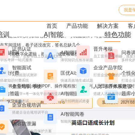
我是
晨？这套数字化培训方案让
首页
产品功能
解决方案
客
培训
AI智能
特色功能
能不能在30秒内拿出包含学习时长、考试成绩和手写签名的完整报告？
在车间流转，卷子还没改完，签名总缺几个。
证书认证
晋升考核
学习培训
AI智能刷题
问卷
聊聊如何用数字化逻辑，把培训变成硬核证据链。
协会、竞赛等线上认证考试方案
员工晋升路线明确，激发
学练考评一站式服务
薄弱知识点推荐刷题
多样化
智能面试
企业产品学院
知识付费
匡优AI出题
个性
AI智能面试测评
打造企业专属的产品学院
搭建知识付费系统
快速高效地生成试题
打造企业
可以将教育视频、案例PDF、操作规程按章节排列。员工在手机端学习
企业培训考核
人才培养体系建设
微信答题
AI智能面试
题库
搭建学+考一体化平台有效提高培训效果
搭建人才培养培训考核平
微信灵活答题考试
提升招聘面试效率
轻量级
企业合规培训
搭建企业合规培训平台
AI智能阅卷
智能阅卷、评分
内容防泄漏
题库、课程内容保护方案