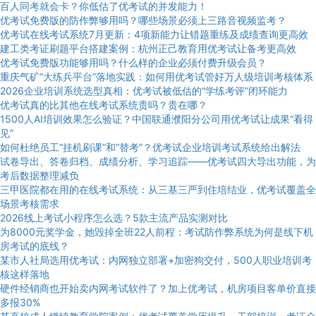
百人同考就会卡？你低估了优考试的并发能力！
优考试免费版的防作弊够用吗？哪些场景必须上三路音视频监考？
优考试在线考试系统7月更新：4项新能力让错题重练及成绩查询更高效
建工类考证刷题平台搭建案例：杭州正己教育用优考试让备考更高效
优考试免费版功能够用吗？什么样的企业必须付费升级会员？
重庆气矿“大练兵平台”落地实践：如何用优考试管好万人级培训考核体系
2026企业培训系统选型真相：优考试被低估的“学练考评”闭环能力
优考试真的比其他在线考试系统贵吗？贵在哪？
1500人AI培训效果怎么验证？中国联通濮阳分公司用优考试让成果“看得
见”
如何杜绝员工“挂机刷课”和“替考”？优考试企业培训考试系统给出解法
试卷导出、答卷归档、成绩分析、学习追踪——优考试四大导出功能，为
考后数据整理减负
三甲医院都在用的在线考试系统：从三基三严到住培结业，优考试覆盖全
场景考核需求
2026线上考试小程序怎么选？5款主流产品实测对比
为8000元奖学金，她毁掉全班22人前程：考试防作弊系统为何是线下机
房考试的底线？
某市人社局选用优考试：内网独立部署+加密狗交付，500人职业培训考
核这样落地
硬件经销商也开始卖内网考试软件了？加上优考试，机房项目客单价直接
多报30%