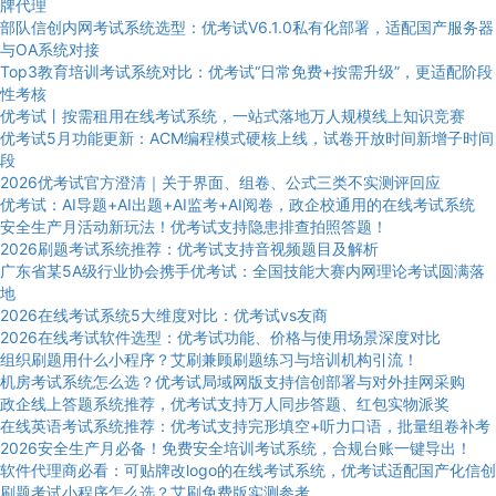
牌代理
部队信创内网考试系统选型：优考试V6.1.0私有化部署，适配国产服务器
与OA系统对接
Top3教育培训考试系统对比：优考试“日常免费+按需升级”，更适配阶段
性考核
优考试丨按需租用在线考试系统，一站式落地万人规模线上知识竞赛
优考试5月功能更新：ACM编程模式硬核上线，试卷开放时间新增子时间
段
2026优考试官方澄清｜关于界面、组卷、公式三类不实测评回应
优考试：AI导题+AI出题+AI监考+AI阅卷，政企校通用的在线考试系统
安全生产月活动新玩法！优考试支持隐患排查拍照答题！
2026刷题考试系统推荐：优考试支持音视频题目及解析
广东省某5A级行业协会携手优考试：全国技能大赛内网理论考试圆满落
地
2026在线考试系统5大维度对比：优考试vs友商
2026在线考试软件选型：优考试功能、价格与使用场景深度对比
组织刷题用什么小程序？艾刷兼顾刷题练习与培训机构引流！
机房考试系统怎么选？优考试局域网版支持信创部署与对外挂网采购
政企线上答题系统推荐，优考试支持万人同步答题、红包实物派奖
在线英语考试系统推荐：优考试支持完形填空+听力口语，批量组卷补考
2026安全生产月必备！免费安全培训考试系统，合规台账一键导出！
软件代理商必看：可贴牌改logo的在线考试系统，优考试适配国产化信创
刷题考试小程序怎么选？艾刷免费版实测参考