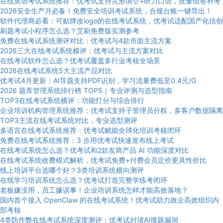
在线英语考试系统推荐：优考试支持完形填空+听力口语，批量组卷补考
2026安全生产月必备！免费安全培训考试系统，合规台账一键导出！
软件代理商必看：可贴牌改logo的在线考试系统，优考试适配国产化信创
刷题考试小程序怎么选？艾刷免费版实测参考
免费在线考试系统测评对比：优考试与4款市面主流方案
2026三大在线考试系统横评：优考试与主流方案对比
在线考试软件怎么选？优考试覆盖多行业考核全场景
2026在线考试系统5大主流产品对比
优考试4月更新：AI导题支持PDF识别，学习流量费低至0.4元/G
2026 题库管理系统排行榜 TOP5｜专业评测与选型指南
TOP3在线考试系统横评：功能打分与综合排行
企业培训机构管理系统推荐：优考试支持子管理员分权，多客户数据隔离
TOP3主流在线考试系统对比，专业选型测评
多语言在线考试系统推荐：优考试赋能全球化培训考核闭环
免费在线考试系统推荐：3 步用优考试快速发布线上考试
在线考试系统怎么选？优考试和2款友商产品 AI 功能深度对比
在线考试系统收费模式解析，优考试免费+付费会员定价更具性价比
线上培训平台选哪个好？3类培训系统横向测评
在线学习培训系统怎么选？优考试打造完整学练考闭环
老板嫌没用，员工嫌误事！企业培训系统怎样才能高效落地？
国内首个接入 OpenClaw 的在线考试系统！优考试助力政企高效组织内
部考核
4类防作弊在线考试系统深度测评：优考试封堵AI搜题漏洞