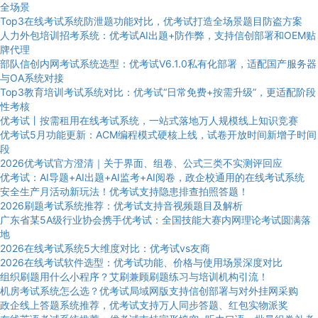
全场景
Top3在线考试系统防泄题功能对比，优考试打造全场景题目防盗方案
人力外包培训招考系统：优考试AI出题+防作弊，支持信创部署和OEM贴
牌代理
部队信创内网考试系统选型：优考试V6.1.0私有化部署，适配国产服务器
与OA系统对接
Top3教育培训考试系统对比：优考试“日常免费+按需升级”，更适配阶段
性考核
优考试丨按需租用在线考试系统，一站式落地万人规模线上知识竞赛
优考试5月功能更新：ACM编程模式硬核上线，试卷开放时间新增子时间
段
2026优考试官方澄清｜关于界面、组卷、公式三类不实测评回应
优考试：AI导题+AI出题+AI监考+AI阅卷，政企校通用的在线考试系统
安全生产月活动新玩法！优考试支持隐患排查拍照答题！
2026刷题考试系统推荐：优考试支持音视频题目及解析
广东省某5A级行业协会携手优考试：全国技能大赛内网理论考试圆满落
地
2026在线考试系统5大维度对比：优考试vs友商
2026在线考试软件选型：优考试功能、价格与使用场景深度对比
组织刷题用什么小程序？艾刷兼顾刷题练习与培训机构引流！
机房考试系统怎么选？优考试局域网版支持信创部署与对外挂网采购
政企线上答题系统推荐，优考试支持万人同步答题、红包实物派奖