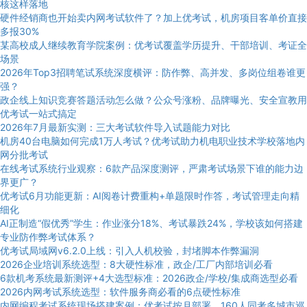
核这样落地
硬件经销商也开始卖内网考试软件了？加上优考试，机房项目客单价直接
多报30%
某高校成人继续教育学院案例：优考试覆盖学历提升、干部培训、考证全
场景
2026年Top3招聘笔试系统深度横评：防作弊、高并发、多岗位组卷谁更
强？
政企线上知识竞赛答题活动怎么做？公众号涨粉、品牌曝光、安全宣教用
优考试一站式搞定
2026年7月最新实测：三大考试软件导入试题能力对比
机房40台电脑如何完成1万人考试？优考试助力机电职业技术学校落地内
网分批考试
在线考试系统行业观察：6款产品深度测评，严肃考试场景下谁的能力边
界更广？
优考试6月功能更新：AI阅卷计费重构+单题限时作答，考试管理走向精
细化
AI正制造“假优秀”学生：作业涨分18%、考试暴跌24%，学校该如何搭建
专业防作弊考试体系？
优考试局域网v6.2.0上线：引入人机校验，封堵脚本作弊漏洞
2026企业培训系统选型：8大硬性标准，政企/工厂内部培训必看
6款机考系统最新测评+4大选型标准：2026政企/学校/集成商选型必看
2026内网考试系统选型：软件服务商必看的6点硬性标准
内网编程考试系统现场搭建案例：优考试按月部署，160人同考多城市巡