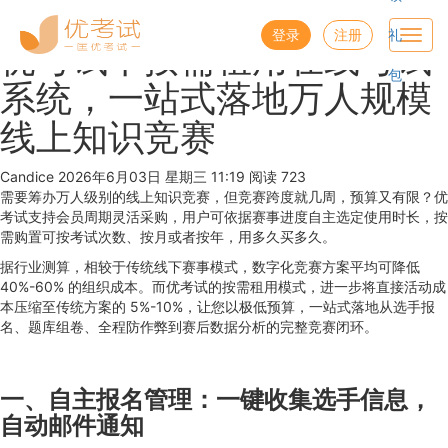
优考试
博客
登录
注册
礼
Toggl
优考试丨按需租用在线考试
navig
包
系统，一站式落地万人规模
线上知识竞赛
Candice
2026年6月03日 星期三 11:19
阅读 723
需要筹办万人级别的线上知识竞赛，但竞赛跨度就几周，预算又有限？优
考试支持会员周期灵活采购，用户可依据赛事进度自主选定使用时长，按
需购置可按考试次数、按月或者按年，用多久买多久。
据行业测算，相较于传统线下赛事模式，数字化竞赛方案平均可降低
40%-60% 的组织成本。而优考试的按需租用模式，进一步将直接活动成
本压缩至传统方案的 5%-10%，让您以极低预算，一站式落地从选手报
名、题库组卷、全程防作弊到赛后数据分析的完整竞赛闭环。
一、自主报名管理：一键收集选手信息，
自动邮件通知