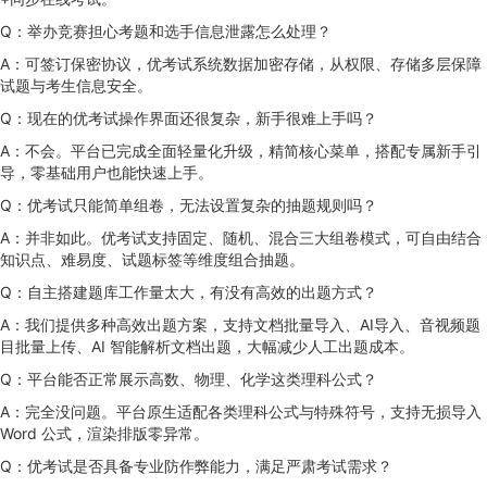
Q：举办竞赛担心考题和选手信息泄露怎么处理？
A：可签订保密协议，优考试系统数据加密存储，从权限、存储多层保障
试题与考生信息安全。
Q：现在的优考试操作界面还很复杂，新手很难上手吗？
A：不会。平台已完成全面轻量化升级，精简核心菜单，搭配专属新手引
导，零基础用户也能快速上手。
Q：优考试只能简单组卷，无法设置复杂的抽题规则吗？
A：并非如此。优考试支持固定、随机、混合三大组卷模式，可自由结合
知识点、难易度、试题标签等维度组合抽题。
Q：自主搭建题库工作量太大，有没有高效的出题方式？
A：我们提供多种高效出题方案，支持文档批量导入、AI导入、音视频题
目批量上传、AI 智能解析文档出题，大幅减少人工出题成本。
Q：平台能否正常展示高数、物理、化学这类理科公式？
A：完全没问题。平台原生适配各类理科公式与特殊符号，支持无损导入
Word 公式，渲染排版零异常。
Q：优考试是否具备专业防作弊能力，满足严肃考试需求？