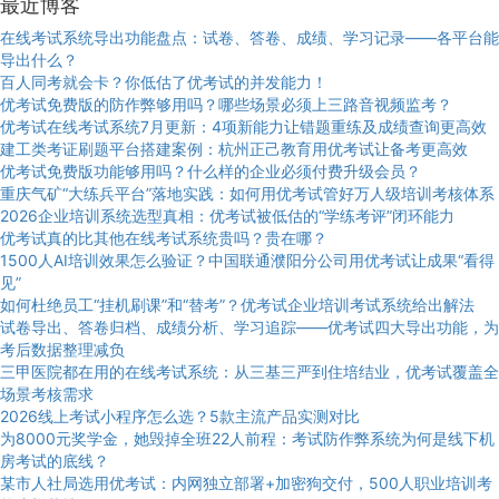
最近博客
在线考试系统导出功能盘点：试卷、答卷、成绩、学习记录——各平台能
导出什么？
百人同考就会卡？你低估了优考试的并发能力！
优考试免费版的防作弊够用吗？哪些场景必须上三路音视频监考？
优考试在线考试系统7月更新：4项新能力让错题重练及成绩查询更高效
建工类考证刷题平台搭建案例：杭州正己教育用优考试让备考更高效
优考试免费版功能够用吗？什么样的企业必须付费升级会员？
重庆气矿“大练兵平台”落地实践：如何用优考试管好万人级培训考核体系
2026企业培训系统选型真相：优考试被低估的“学练考评”闭环能力
优考试真的比其他在线考试系统贵吗？贵在哪？
1500人AI培训效果怎么验证？中国联通濮阳分公司用优考试让成果“看得
见”
如何杜绝员工“挂机刷课”和“替考”？优考试企业培训考试系统给出解法
试卷导出、答卷归档、成绩分析、学习追踪——优考试四大导出功能，为
考后数据整理减负
三甲医院都在用的在线考试系统：从三基三严到住培结业，优考试覆盖全
场景考核需求
2026线上考试小程序怎么选？5款主流产品实测对比
为8000元奖学金，她毁掉全班22人前程：考试防作弊系统为何是线下机
房考试的底线？
某市人社局选用优考试：内网独立部署+加密狗交付，500人职业培训考