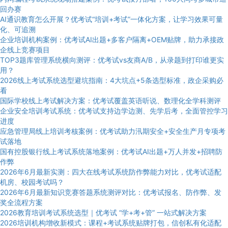
回办赛
AI通识教育怎么开展？优考试“培训+考试”一体化方案，让学习效果可量
化、可追溯
企业培训机构案例：优考试AI出题+多客户隔离+OEM贴牌，助力承接政
企线上竞赛项目
TOP3题库管理系统横向测评：优考试vs友商A/B，从录题到打印谁更实
用？
2026线上考试系统选型避坑指南：4大坑点+5条选型标准，政企采购必
看
国际学校线上考试解决方案：优考试覆盖英语听说、数理化全学科测评
企业安全培训考试系统：优考试支持边学边测、先学后考，全面管控学习
进度
应急管理局线上培训考核案例：优考试助力汛期安全+安全生产月专项考
试落地
国有控股银行线上考试系统落地案例：优考试AI出题+万人并发+招聘防
作弊
2026年6月最新实测：四大在线考试系统防作弊能力对比，优考试适配
机房、校园考试吗？
2026年6月最新知识竞赛答题系统测评对比：优考试报名、防作弊、发
奖全流程方案
2026教育培训考试系统选型｜优考试 “学+考+管” 一站式解决方案
2026培训机构增收新模式：课程+考试系统贴牌打包，信创私有化适配