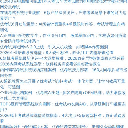
机房40台电脑如何完成1万人考试？优考试助力机电职业技术学校落地内
网分批考试
在线考试系统行业观察：6款产品深度测评，严肃考试场景下谁的能力边
界更广？
优考试6月功能更新：AI阅卷计费重构+单题限时作答，考试管理走向精
细化
AI正制造“假优秀”学生：作业涨分18%、考试暴跌24%，学校该如何搭建
专业防作弊考试体系？
优考试局域网v6.2.0上线：引入人机校验，封堵脚本作弊漏洞
2026企业培训系统选型：8大硬性标准，政企/工厂内部培训必看
6款机考系统最新测评+4大选型标准：2026政企/学校/集成商选型必看
2026内网考试系统选型：软件服务商必看的6点硬性标准
内网编程考试系统现场搭建案例：优考试按月部署，160人同考多城市巡
回办赛
AI通识教育怎么开展？优考试“培训+考试”一体化方案，让学习效果可量
化、可追溯
企业培训机构案例：优考试AI出题+多客户隔离+OEM贴牌，助力承接政
企线上竞赛项目
TOP3题库管理系统横向测评：优考试vs友商A/B，从录题到打印谁更实
用？
2026线上考试系统选型避坑指南：4大坑点+5条选型标准，政企采购必
看
国际学校线上考试解决方案：优考试覆盖英语听说、数理化全学科测评