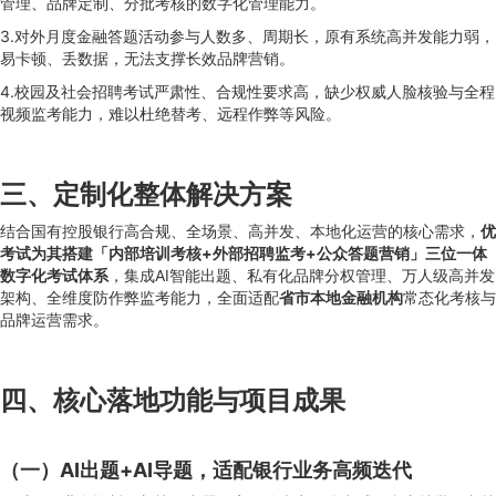
管理、品牌定制、分批考核的数字化管理能力。
3.对外月度金融答题活动参与人数多、周期长，原有系统高并发能力弱，
易卡顿、丢数据，无法支撑长效品牌营销。
4.校园及社会招聘考试严肃性、合规性要求高，缺少权威人脸核验与全程
视频监考能力，难以杜绝替考、远程作弊等风险。
三、定制化整体解决方案
结合国有控股银行高合规、全场景、高并发、本地化运营的核心需求，
优
考试为其搭建「内部培训考核+外部招聘监考+公众答题营销」三位一体
数字化考试体系
，集成AI智能出题、私有化品牌分权管理、万人级高并发
架构、全维度防作弊监考能力，全面适配
省市本地金融机构
常态化考核与
品牌运营需求。
四、核心落地功能与项目成果
（一）AI出题+AI导题，适配银行业务高频迭代