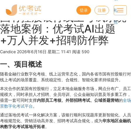
优考试
博客
登录
注册
礼
Toggl
国有控股银行线上考试系统
navig
包
落地案例：优考试AI出题
+万人并发+招聘防作弊
Candice
2026年6月16日 星期二 11:41
阅读 590
一、项目概述
随着金融行业数字化考核、线上运营常态化，国内各省市国有控股银行对
线上考试的场景覆盖、系统稳定性、合规性、智能化要求持续提升。
本次合作的某国有控股银行，立足本地金融服务市场，网点分布广、员工
规模大，同时承担人才招聘、全员培训、公众金融知识普及等多重工作，
亟需一套可同时支撑
内部员工考核、外部招聘考试、公域答题营销
的
全场
景数字化考试平台
。
通过落地优考试一体化解决方案，该银行顺利实现题库更新智能化、人员
考核规范化、营销活动高并发、招聘考试高合规化，成为
华东地区金融机
构数字化考试落地开拓者
。