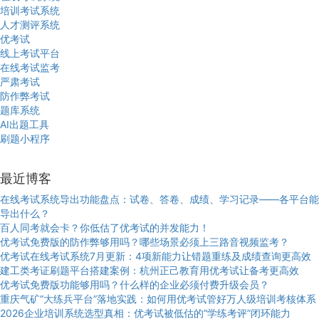
培训考试系统
人才测评系统
优考试
线上考试平台
在线考试监考
严肃考试
防作弊考试
题库系统
AI出题工具
刷题小程序
最近博客
在线考试系统导出功能盘点：试卷、答卷、成绩、学习记录——各平台能
导出什么？
百人同考就会卡？你低估了优考试的并发能力！
优考试免费版的防作弊够用吗？哪些场景必须上三路音视频监考？
优考试在线考试系统7月更新：4项新能力让错题重练及成绩查询更高效
建工类考证刷题平台搭建案例：杭州正己教育用优考试让备考更高效
优考试免费版功能够用吗？什么样的企业必须付费升级会员？
重庆气矿“大练兵平台”落地实践：如何用优考试管好万人级培训考核体系
2026企业培训系统选型真相：优考试被低估的“学练考评”闭环能力