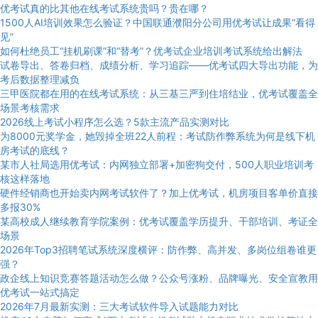
优考试真的比其他在线考试系统贵吗？贵在哪？
1500人AI培训效果怎么验证？中国联通濮阳分公司用优考试让成果“看得
见”
如何杜绝员工“挂机刷课”和“替考”？优考试企业培训考试系统给出解法
试卷导出、答卷归档、成绩分析、学习追踪——优考试四大导出功能，为
考后数据整理减负
三甲医院都在用的在线考试系统：从三基三严到住培结业，优考试覆盖全
场景考核需求
2026线上考试小程序怎么选？5款主流产品实测对比
为8000元奖学金，她毁掉全班22人前程：考试防作弊系统为何是线下机
房考试的底线？
某市人社局选用优考试：内网独立部署+加密狗交付，500人职业培训考
核这样落地
硬件经销商也开始卖内网考试软件了？加上优考试，机房项目客单价直接
多报30%
某高校成人继续教育学院案例：优考试覆盖学历提升、干部培训、考证全
场景
2026年Top3招聘笔试系统深度横评：防作弊、高并发、多岗位组卷谁更
强？
政企线上知识竞赛答题活动怎么做？公众号涨粉、品牌曝光、安全宣教用
优考试一站式搞定
2026年7月最新实测：三大考试软件导入试题能力对比