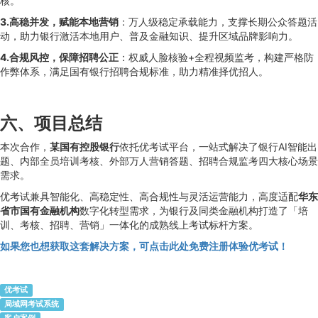
核。
3.高稳并发，赋能本地营销
：万人级稳定承载能力，支撑长期公众答题活
动，助力银行激活本地用户、普及金融知识、提升区域品牌影响力。
4.合规风控，保障招聘公正
：权威人脸核验+全程视频监考，构建严格防
作弊体系，满足国有银行招聘合规标准，助力精准择优招人。
六、项目总结
本次合作，
某国有控股银行
依托优考试平台，一站式解决了银行AI智能出
题、内部全员培训考核、外部万人营销答题、招聘合规监考四大核心场景
需求。
优考试兼具智能化、高稳定性、高合规性与灵活运营能力，高度适配
华东
省市国有金融机构
数字化转型需求，为银行及同类金融机构打造了「培
训、考核、招聘、营销」一体化的成熟线上考试标杆方案。
如果您也想获取这套解决方案，可点击此处免费注册体验优考试！
优考试
局域网考试系统