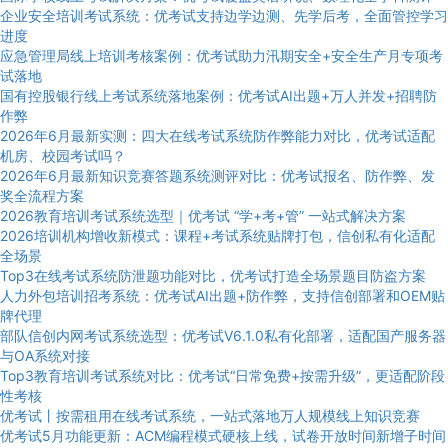
企业安全培训考试系统：优考试支持边学边测、先学后考，全面管控学习
进度
应急管理局线上培训考核案例：优考试助力汛期安全+安全生产月专项考
试落地
国有控股银行线上考试系统落地案例：优考试AI出题+万人并发+招聘防
作弊
2026年6月最新实测：四大在线考试系统防作弊能力对比，优考试适配
机房、校园考试吗？
2026年6月最新知识竞赛答题系统测评对比：优考试报名、防作弊、发
奖全流程方案
2026教育培训考试系统选型｜优考试 “学+考+管” 一站式解决方案
2026培训机构增收新模式：课程+考试系统贴牌打包，信创私有化适配
全场景
Top3在线考试系统防泄题功能对比，优考试打造全场景题目防盗方案
人力外包培训招考系统：优考试AI出题+防作弊，支持信创部署和OEM贴
牌代理
部队信创内网考试系统选型：优考试V6.1.0私有化部署，适配国产服务器
与OA系统对接
Top3教育培训考试系统对比：优考试“日常免费+按需升级”，更适配阶段
性考核
优考试丨按需租用在线考试系统，一站式落地万人规模线上知识竞赛
优考试5月功能更新：ACM编程模式硬核上线，试卷开放时间新增子时间