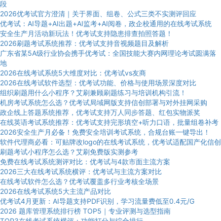
段
2026优考试官方澄清｜关于界面、组卷、公式三类不实测评回应
优考试：AI导题+AI出题+AI监考+AI阅卷，政企校通用的在线考试系统
安全生产月活动新玩法！优考试支持隐患排查拍照答题！
2026刷题考试系统推荐：优考试支持音视频题目及解析
广东省某5A级行业协会携手优考试：全国技能大赛内网理论考试圆满落
地
2026在线考试系统5大维度对比：优考试vs友商
2026在线考试软件选型：优考试功能、价格与使用场景深度对比
组织刷题用什么小程序？艾刷兼顾刷题练习与培训机构引流！
机房考试系统怎么选？优考试局域网版支持信创部署与对外挂网采购
政企线上答题系统推荐，优考试支持万人同步答题、红包实物派奖
在线英语考试系统推荐：优考试支持完形填空+听力口语，批量组卷补考
2026安全生产月必备！免费安全培训考试系统，合规台账一键导出！
软件代理商必看：可贴牌改logo的在线考试系统，优考试适配国产化信创
刷题考试小程序怎么选？艾刷免费版实测参考
免费在线考试系统测评对比：优考试与4款市面主流方案
2026三大在线考试系统横评：优考试与主流方案对比
在线考试软件怎么选？优考试覆盖多行业考核全场景
2026在线考试系统5大主流产品对比
优考试4月更新：AI导题支持PDF识别，学习流量费低至0.4元/G
2026 题库管理系统排行榜 TOP5｜专业评测与选型指南
TOP3在线考试系统横评：功能打分与综合排行