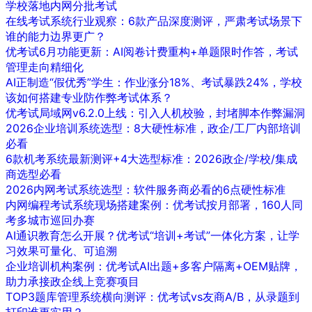
学校落地内网分批考试
在线考试系统行业观察：6款产品深度测评，严肃考试场景下
谁的能力边界更广？
优考试6月功能更新：AI阅卷计费重构+单题限时作答，考试
管理走向精细化
AI正制造“假优秀”学生：作业涨分18%、考试暴跌24%，学校
该如何搭建专业防作弊考试体系？
优考试局域网v6.2.0上线：引入人机校验，封堵脚本作弊漏洞
2026企业培训系统选型：8大硬性标准，政企/工厂内部培训
必看
6款机考系统最新测评+4大选型标准：2026政企/学校/集成
商选型必看
2026内网考试系统选型：软件服务商必看的6点硬性标准
内网编程考试系统现场搭建案例：优考试按月部署，160人同
考多城市巡回办赛
AI通识教育怎么开展？优考试“培训+考试”一体化方案，让学
习效果可量化、可追溯
企业培训机构案例：优考试AI出题+多客户隔离+OEM贴牌，
助力承接政企线上竞赛项目
TOP3题库管理系统横向测评：优考试vs友商A/B，从录题到