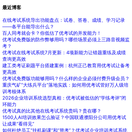
最近博客
在线考试系统导出功能盘点：试卷、答卷、成绩、学习记录
——各平台能导出什么？
百人同考就会卡？你低估了优考试的并发能力！
优考试免费版的防作弊够用吗？哪些场景必须上三路音视频监
考？
优考试在线考试系统7月更新：4项新能力让错题重练及成绩
查询更高效
建工类考证刷题平台搭建案例：杭州正己教育用优考试让备考
更高效
优考试免费版功能够用吗？什么样的企业必须付费升级会员？
重庆气矿“大练兵平台”落地实践：如何用优考试管好万人级培
训考核体系
2026企业培训系统选型真相：优考试被低估的“学练考评”闭
环能力
优考试真的比其他在线考试系统贵吗？贵在哪？
1500人AI培训效果怎么验证？中国联通濮阳分公司用优考试
让成果“看得见”
如何杜绝员工“挂机刷课”和“替考”？优考试企业培训考试系统