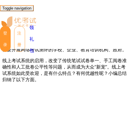
优考试
博客
Toggle navigation
线上考试系统为何成为大众“新宠”
领
YKS
2019年9月25日 星期三 15:15
阅读 5938
登
注
礼
线上考试系统
是一款非常好用的智能型教学辅助软件，适用于
录
册
需要开展网络考试测评的学校、企业、教育培训机构、政府。
包
线上考试系统的启用，改变了传统笔试试卷单一、手工阅卷准
确性和人工批卷公平性等问题，从而成为大众“新宠”。线上考
试系统如此受欢迎，是有什么特点？有何优越性呢？小编总结
归纳了以下方面。