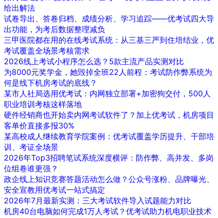
给出解法
试卷导出、答卷归档、成绩分析、学习追踪——优考试四大导
出功能，为考后数据整理减负
三甲医院都在用的在线考试系统：从三基三严到住培结业，优
考试覆盖全场景考核需求
2026线上考试小程序怎么选？5款主流产品实测对比
为8000元奖学金，她毁掉全班22人前程：考试防作弊系统为
何是线下机房考试的底线？
某市人社局选用优考试：内网独立部署+加密狗交付，500人
职业培训考核这样落地
硬件经销商也开始卖内网考试软件了？加上优考试，机房项目
客单价直接多报30%
某高校成人继续教育学院案例：优考试覆盖学历提升、干部培
训、考证全场景
2026年Top3招聘笔试系统深度横评：防作弊、高并发、多岗
位组卷谁更强？
政企线上知识竞赛答题活动怎么做？公众号涨粉、品牌曝光、
安全宣教用优考试一站式搞定
2026年7月最新实测：三大考试软件导入试题能力对比
机房40台电脑如何完成1万人考试？优考试助力机电职业技术