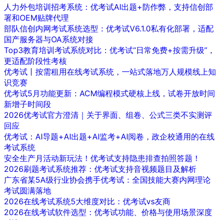
人力外包培训招考系统：优考试AI出题+防作弊，支持信创部
署和OEM贴牌代理
部队信创内网考试系统选型：优考试V6.1.0私有化部署，适配
国产服务器与OA系统对接
Top3教育培训考试系统对比：优考试“日常免费+按需升级”，
更适配阶段性考核
优考试丨按需租用在线考试系统，一站式落地万人规模线上知
识竞赛
优考试5月功能更新：ACM编程模式硬核上线，试卷开放时间
新增子时间段
2026优考试官方澄清｜关于界面、组卷、公式三类不实测评
回应
优考试：AI导题+AI出题+AI监考+AI阅卷，政企校通用的在线
考试系统
安全生产月活动新玩法！优考试支持隐患排查拍照答题！
2026刷题考试系统推荐：优考试支持音视频题目及解析
广东省某5A级行业协会携手优考试：全国技能大赛内网理论
考试圆满落地
2026在线考试系统5大维度对比：优考试vs友商
2026在线考试软件选型：优考试功能、价格与使用场景深度