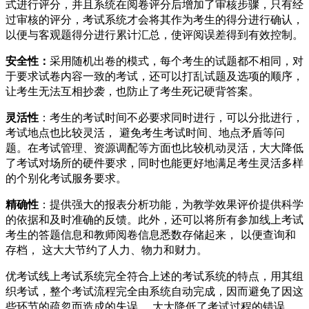
式进行评分，并且系统在阅卷评分后增加了审核步骤，只有经
过审核的评分，考试系统才会将其作为考生的得分进行确认，
以便与客观题得分进行累计汇总，使评阅误差得到有效控制。
安全性：
采用随机出卷的模式，每个考生的试题都不相同，对
于要求试卷内容一致的考试，还可以打乱试题及选项的顺序，
让考生无法互相抄袭，也防止了考生死记硬背答案。
灵活性
：考生的考试时间不必要求同时进行，可以分批进行，
考试地点也比较灵活， 避免考生考试时间、地点矛盾等问
题。在考试管理、资源调配等方面也比较机动灵活，大大降低
了考试对场所的硬件要求，同时也能更好地满足考生灵活多样
的个别化考试服务要求。
精确性
：提供强大的报表分析功能，为教学效果评价提供科学
的依据和及时准确的反馈。此外，还可以将所有参加线上考试
考生的答题信息和教师阅卷信息悉数存储起来， 以便查询和
存档， 这大大节约了人力、物力和财力。
优考试线上考试系统完全符合上述的考试系统的特点，用其组
织考试，整个考试流程完全由系统自动完成，因而避免了因这
些环节的疏忽而造成的失误， 大大降低了考试过程的错误