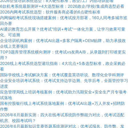
2026企业培训系统选型：8大硬性标准，政企/工厂内部培训必看
6款机考系统最新测评+4大选型标准：2026政企/学校/集成商选型必看
2026内网考试系统选型：软件服务商必看的6点硬性标准
内网编程考试系统现场搭建案例：优考试按月部署，160人同考多城市巡
回办赛
AI通识教育怎么开展？优考试“培训+考试”一体化方案，让学习效果可量
化、可追溯
企业培训机构案例：优考试AI出题+多客户隔离+OEM贴牌，助力承接政
企线上竞赛项目
TOP3题库管理系统横向测评：优考试vs友商A/B，从录题到打印谁更实
用？
2026线上考试系统选型避坑指南：4大坑点+5条选型标准，政企采购必
看
国际学校线上考试解决方案：优考试覆盖英语听说、数理化全学科测评
企业安全培训考试系统：优考试支持边学边测、先学后考，全面管控学习
进度
应急管理局线上培训考核案例：优考试助力汛期安全+安全生产月专项考
试落地
国有控股银行线上考试系统落地案例：优考试AI出题+万人并发+招聘防
作弊
2026年6月最新实测：四大在线考试系统防作弊能力对比，优考试适配
机房、校园考试吗？
2026年6月最新知识竞赛答题系统测评对比：优考试报名、防作弊、发