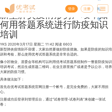
优考试
博客
登录
注册
礼
Toggl
新型肺炎疫情形势严峻，如
navig
包
何用答题系统进行防疫知识
培训
YKS
2020年3月17日 星期二 11:42
阅读 6603
新型肺炎疫情刻不容缓，大家自然要做好防疫措施。如果是防疫的知识培
训和考核，那么使用优考试答题系统是非常合适的。
像小区物业、居委会等机构可以利用优考试答题系统制作一整套防疫知识
培训考试，然后生成答题二维码，在业主群里推广或者是予以公示，培养
大家的防疫习惯。
具体做法如下：
首先在优考试答题系统官网注册一个帐号，是完全免费的，大家不用担
心。
注册成功后登录到管理后台，通过“试卷管理-试卷列表”来创建一张试
卷；