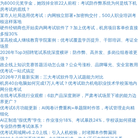
为8000元奖学金，她毁掉全班22人前程：考试防作弊系统为何是线下机
房考试的底线？
某市人社局选用优考试：内网独立部署+加密狗交付，500人职业培训考
核这样落地
硬件经销商也开始卖内网考试软件了？加上优考试，机房项目客单价直接
多报30%
某高校成人继续教育学院案例：优考试覆盖学历提升、干部培训、考证全
场景
2026年Top3招聘笔试系统深度横评：防作弊、高并发、多岗位组卷谁更
强？
政企线上知识竞赛答题活动怎么做？公众号涨粉、品牌曝光、安全宣教用
优考试一站式搞定
2026年7月最新实测：三大考试软件导入试题能力对比
机房40台电脑如何完成1万人考试？优考试助力机电职业技术学校落地内
网分批考试
在线考试系统行业观察：6款产品深度测评，严肃考试场景下谁的能力边
界更广？
优考试6月功能更新：AI阅卷计费重构+单题限时作答，考试管理走向精
细化
AI正制造“假优秀”学生：作业涨分18%、考试暴跌24%，学校该如何搭建
专业防作弊考试体系？
优考试局域网v6.2.0上线：引入人机校验，封堵脚本作弊漏洞