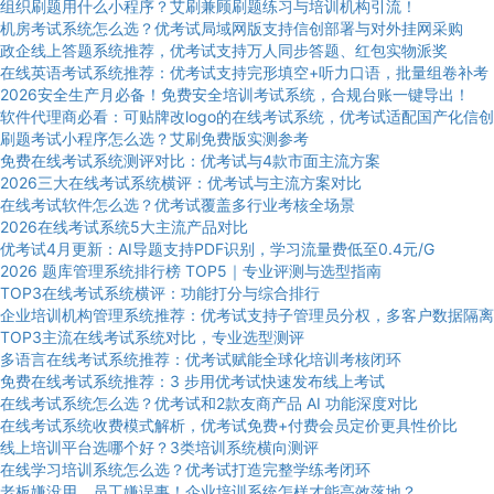
组织刷题用什么小程序？艾刷兼顾刷题练习与培训机构引流！
机房考试系统怎么选？优考试局域网版支持信创部署与对外挂网采购
政企线上答题系统推荐，优考试支持万人同步答题、红包实物派奖
在线英语考试系统推荐：优考试支持完形填空+听力口语，批量组卷补考
2026安全生产月必备！免费安全培训考试系统，合规台账一键导出！
软件代理商必看：可贴牌改logo的在线考试系统，优考试适配国产化信创
刷题考试小程序怎么选？艾刷免费版实测参考
免费在线考试系统测评对比：优考试与4款市面主流方案
2026三大在线考试系统横评：优考试与主流方案对比
在线考试软件怎么选？优考试覆盖多行业考核全场景
2026在线考试系统5大主流产品对比
优考试4月更新：AI导题支持PDF识别，学习流量费低至0.4元/G
2026 题库管理系统排行榜 TOP5｜专业评测与选型指南
TOP3在线考试系统横评：功能打分与综合排行
企业培训机构管理系统推荐：优考试支持子管理员分权，多客户数据隔离
TOP3主流在线考试系统对比，专业选型测评
多语言在线考试系统推荐：优考试赋能全球化培训考核闭环
免费在线考试系统推荐：3 步用优考试快速发布线上考试
在线考试系统怎么选？优考试和2款友商产品 AI 功能深度对比
在线考试系统收费模式解析，优考试免费+付费会员定价更具性价比
线上培训平台选哪个好？3类培训系统横向测评
在线学习培训系统怎么选？优考试打造完整学练考闭环
老板嫌没用，员工嫌误事！企业培训系统怎样才能高效落地？