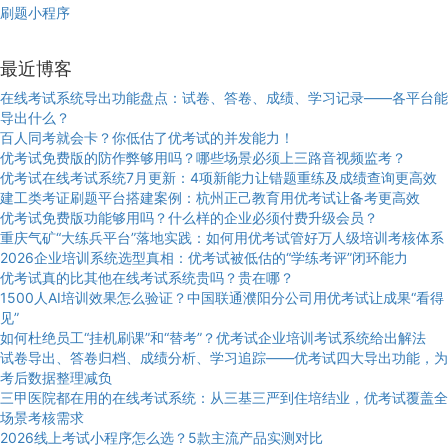
刷题小程序
最近博客
在线考试系统导出功能盘点：试卷、答卷、成绩、学习记录——各平台能
导出什么？
百人同考就会卡？你低估了优考试的并发能力！
优考试免费版的防作弊够用吗？哪些场景必须上三路音视频监考？
优考试在线考试系统7月更新：4项新能力让错题重练及成绩查询更高效
建工类考证刷题平台搭建案例：杭州正己教育用优考试让备考更高效
优考试免费版功能够用吗？什么样的企业必须付费升级会员？
重庆气矿“大练兵平台”落地实践：如何用优考试管好万人级培训考核体系
2026企业培训系统选型真相：优考试被低估的“学练考评”闭环能力
优考试真的比其他在线考试系统贵吗？贵在哪？
1500人AI培训效果怎么验证？中国联通濮阳分公司用优考试让成果“看得
见”
如何杜绝员工“挂机刷课”和“替考”？优考试企业培训考试系统给出解法
试卷导出、答卷归档、成绩分析、学习追踪——优考试四大导出功能，为
考后数据整理减负
三甲医院都在用的在线考试系统：从三基三严到住培结业，优考试覆盖全
场景考核需求
2026线上考试小程序怎么选？5款主流产品实测对比