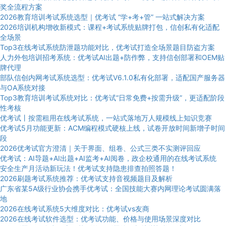
奖全流程方案
2026教育培训考试系统选型｜优考试 “学+考+管” 一站式解决方案
2026培训机构增收新模式：课程+考试系统贴牌打包，信创私有化适配
全场景
Top3在线考试系统防泄题功能对比，优考试打造全场景题目防盗方案
人力外包培训招考系统：优考试AI出题+防作弊，支持信创部署和OEM贴
牌代理
部队信创内网考试系统选型：优考试V6.1.0私有化部署，适配国产服务器
与OA系统对接
Top3教育培训考试系统对比：优考试“日常免费+按需升级”，更适配阶段
性考核
优考试丨按需租用在线考试系统，一站式落地万人规模线上知识竞赛
优考试5月功能更新：ACM编程模式硬核上线，试卷开放时间新增子时间
段
2026优考试官方澄清｜关于界面、组卷、公式三类不实测评回应
优考试：AI导题+AI出题+AI监考+AI阅卷，政企校通用的在线考试系统
安全生产月活动新玩法！优考试支持隐患排查拍照答题！
2026刷题考试系统推荐：优考试支持音视频题目及解析
广东省某5A级行业协会携手优考试：全国技能大赛内网理论考试圆满落
地
2026在线考试系统5大维度对比：优考试vs友商
2026在线考试软件选型：优考试功能、价格与使用场景深度对比