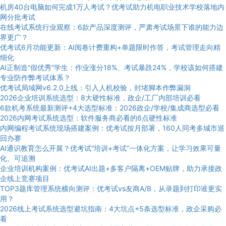
机房40台电脑如何完成1万人考试？优考试助力机电职业技术学校落地内
网分批考试
在线考试系统行业观察：6款产品深度测评，严肃考试场景下谁的能力边
界更广？
优考试6月功能更新：AI阅卷计费重构+单题限时作答，考试管理走向精
细化
AI正制造“假优秀”学生：作业涨分18%、考试暴跌24%，学校该如何搭建
专业防作弊考试体系？
优考试局域网v6.2.0上线：引入人机校验，封堵脚本作弊漏洞
2026企业培训系统选型：8大硬性标准，政企/工厂内部培训必看
6款机考系统最新测评+4大选型标准：2026政企/学校/集成商选型必看
2026内网考试系统选型：软件服务商必看的6点硬性标准
内网编程考试系统现场搭建案例：优考试按月部署，160人同考多城市巡
回办赛
AI通识教育怎么开展？优考试“培训+考试”一体化方案，让学习效果可量
化、可追溯
企业培训机构案例：优考试AI出题+多客户隔离+OEM贴牌，助力承接政
企线上竞赛项目
TOP3题库管理系统横向测评：优考试vs友商A/B，从录题到打印谁更实
用？
2026线上考试系统选型避坑指南：4大坑点+5条选型标准，政企采购必
看