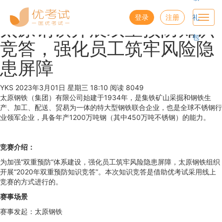
优考试
博客
登录
注册
礼
Toggl
太原钢铁开展双重预防知识
navig
包
竞答，强化员工筑牢风险隐
患屏障
YKS
2023年3月01日 星期三 18:10
阅读 8049
太原钢铁（集团）有限公司始建于1934年，是集铁矿山采掘和钢铁生
产、加工、配送、贸易为一体的特大型钢铁联合企业，也是全球不锈钢行
业领军企业，具备年产1200万吨钢（其中450万吨不锈钢）的能力。
竞赛介绍：
为加强“双重预防”体系建设，强化员工筑牢风险隐患屏障，太原钢铁组织
开展“2020年双重预防知识竞答”。本次知识竞答是借助优考试采用线上
竞赛的方式进行的。
赛事场景
赛事发起：太原钢铁