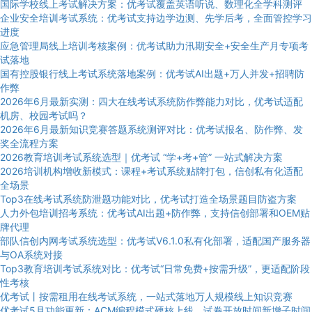
国际学校线上考试解决方案：优考试覆盖英语听说、数理化全学科测评
企业安全培训考试系统：优考试支持边学边测、先学后考，全面管控学习
进度
应急管理局线上培训考核案例：优考试助力汛期安全+安全生产月专项考
试落地
国有控股银行线上考试系统落地案例：优考试AI出题+万人并发+招聘防
作弊
2026年6月最新实测：四大在线考试系统防作弊能力对比，优考试适配
机房、校园考试吗？
2026年6月最新知识竞赛答题系统测评对比：优考试报名、防作弊、发
奖全流程方案
2026教育培训考试系统选型｜优考试 “学+考+管” 一站式解决方案
2026培训机构增收新模式：课程+考试系统贴牌打包，信创私有化适配
全场景
Top3在线考试系统防泄题功能对比，优考试打造全场景题目防盗方案
人力外包培训招考系统：优考试AI出题+防作弊，支持信创部署和OEM贴
牌代理
部队信创内网考试系统选型：优考试V6.1.0私有化部署，适配国产服务器
与OA系统对接
Top3教育培训考试系统对比：优考试“日常免费+按需升级”，更适配阶段
性考核
优考试丨按需租用在线考试系统，一站式落地万人规模线上知识竞赛
优考试5月功能更新：ACM编程模式硬核上线，试卷开放时间新增子时间