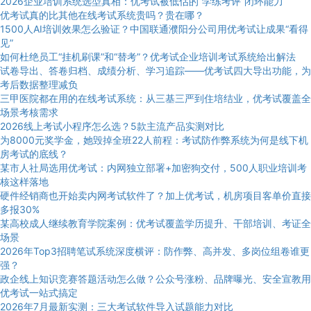
2026企业培训系统选型真相：优考试被低估的“学练考评”闭环能力
优考试真的比其他在线考试系统贵吗？贵在哪？
1500人AI培训效果怎么验证？中国联通濮阳分公司用优考试让成果“看得
见”
如何杜绝员工“挂机刷课”和“替考”？优考试企业培训考试系统给出解法
试卷导出、答卷归档、成绩分析、学习追踪——优考试四大导出功能，为
考后数据整理减负
三甲医院都在用的在线考试系统：从三基三严到住培结业，优考试覆盖全
场景考核需求
2026线上考试小程序怎么选？5款主流产品实测对比
为8000元奖学金，她毁掉全班22人前程：考试防作弊系统为何是线下机
房考试的底线？
某市人社局选用优考试：内网独立部署+加密狗交付，500人职业培训考
核这样落地
硬件经销商也开始卖内网考试软件了？加上优考试，机房项目客单价直接
多报30%
某高校成人继续教育学院案例：优考试覆盖学历提升、干部培训、考证全
场景
2026年Top3招聘笔试系统深度横评：防作弊、高并发、多岗位组卷谁更
强？
政企线上知识竞赛答题活动怎么做？公众号涨粉、品牌曝光、安全宣教用
优考试一站式搞定
2026年7月最新实测：三大考试软件导入试题能力对比