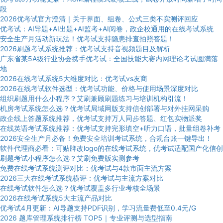
段
2026优考试官方澄清｜关于界面、组卷、公式三类不实测评回应
优考试：AI导题+AI出题+AI监考+AI阅卷，政企校通用的在线考试系统
安全生产月活动新玩法！优考试支持隐患排查拍照答题！
2026刷题考试系统推荐：优考试支持音视频题目及解析
广东省某5A级行业协会携手优考试：全国技能大赛内网理论考试圆满落
地
2026在线考试系统5大维度对比：优考试vs友商
2026在线考试软件选型：优考试功能、价格与使用场景深度对比
组织刷题用什么小程序？艾刷兼顾刷题练习与培训机构引流！
机房考试系统怎么选？优考试局域网版支持信创部署与对外挂网采购
政企线上答题系统推荐，优考试支持万人同步答题、红包实物派奖
在线英语考试系统推荐：优考试支持完形填空+听力口语，批量组卷补考
2026安全生产月必备！免费安全培训考试系统，合规台账一键导出！
软件代理商必看：可贴牌改logo的在线考试系统，优考试适配国产化信创
刷题考试小程序怎么选？艾刷免费版实测参考
免费在线考试系统测评对比：优考试与4款市面主流方案
2026三大在线考试系统横评：优考试与主流方案对比
在线考试软件怎么选？优考试覆盖多行业考核全场景
2026在线考试系统5大主流产品对比
优考试4月更新：AI导题支持PDF识别，学习流量费低至0.4元/G
2026 题库管理系统排行榜 TOP5｜专业评测与选型指南