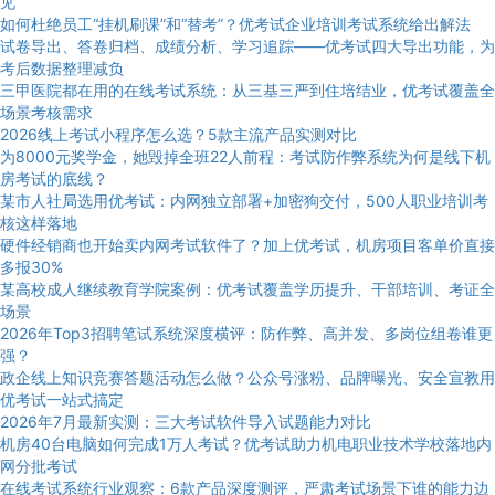
见”
如何杜绝员工“挂机刷课”和“替考”？优考试企业培训考试系统给出解法
试卷导出、答卷归档、成绩分析、学习追踪——优考试四大导出功能，为
考后数据整理减负
三甲医院都在用的在线考试系统：从三基三严到住培结业，优考试覆盖全
场景考核需求
2026线上考试小程序怎么选？5款主流产品实测对比
为8000元奖学金，她毁掉全班22人前程：考试防作弊系统为何是线下机
房考试的底线？
某市人社局选用优考试：内网独立部署+加密狗交付，500人职业培训考
核这样落地
硬件经销商也开始卖内网考试软件了？加上优考试，机房项目客单价直接
多报30%
某高校成人继续教育学院案例：优考试覆盖学历提升、干部培训、考证全
场景
2026年Top3招聘笔试系统深度横评：防作弊、高并发、多岗位组卷谁更
强？
政企线上知识竞赛答题活动怎么做？公众号涨粉、品牌曝光、安全宣教用
优考试一站式搞定
2026年7月最新实测：三大考试软件导入试题能力对比
机房40台电脑如何完成1万人考试？优考试助力机电职业技术学校落地内
网分批考试
在线考试系统行业观察：6款产品深度测评，严肃考试场景下谁的能力边