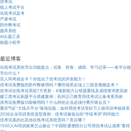
优考试
线上考试平台
在线考试监考
严肃考试
防作弊考试
题库系统
AI出题工具
刷题小程序
最近博客
在线考试系统导出功能盘点：试卷、答卷、成绩、学习记录——各平台能
导出什么？
百人同考就会卡？你低估了优考试的并发能力！
优考试免费版的防作弊够用吗？哪些场景必须上三路音视频监考？
优考试在线考试系统7月更新：4项新能力让错题重练及成绩查询更高效
建工类考证刷题平台搭建案例：杭州正己教育用优考试让备考更高效
优考试免费版功能够用吗？什么样的企业必须付费升级会员？
重庆气矿“大练兵平台”落地实践：如何用优考试管好万人级培训考核体系
2026企业培训系统选型真相：优考试被低估的“学练考评”闭环能力
优考试真的比其他在线考试系统贵吗？贵在哪？
1500人AI培训效果怎么验证？中国联通濮阳分公司用优考试让成果“看得