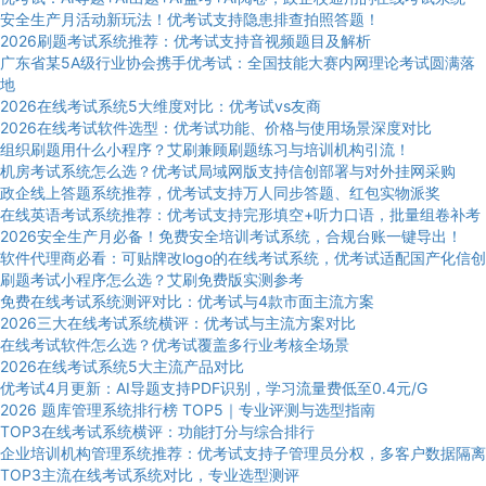
安全生产月活动新玩法！优考试支持隐患排查拍照答题！
2026刷题考试系统推荐：优考试支持音视频题目及解析
广东省某5A级行业协会携手优考试：全国技能大赛内网理论考试圆满落
地
2026在线考试系统5大维度对比：优考试vs友商
2026在线考试软件选型：优考试功能、价格与使用场景深度对比
组织刷题用什么小程序？艾刷兼顾刷题练习与培训机构引流！
机房考试系统怎么选？优考试局域网版支持信创部署与对外挂网采购
政企线上答题系统推荐，优考试支持万人同步答题、红包实物派奖
在线英语考试系统推荐：优考试支持完形填空+听力口语，批量组卷补考
2026安全生产月必备！免费安全培训考试系统，合规台账一键导出！
软件代理商必看：可贴牌改logo的在线考试系统，优考试适配国产化信创
刷题考试小程序怎么选？艾刷免费版实测参考
免费在线考试系统测评对比：优考试与4款市面主流方案
2026三大在线考试系统横评：优考试与主流方案对比
在线考试软件怎么选？优考试覆盖多行业考核全场景
2026在线考试系统5大主流产品对比
优考试4月更新：AI导题支持PDF识别，学习流量费低至0.4元/G
2026 题库管理系统排行榜 TOP5｜专业评测与选型指南
TOP3在线考试系统横评：功能打分与综合排行
企业培训机构管理系统推荐：优考试支持子管理员分权，多客户数据隔离
TOP3主流在线考试系统对比，专业选型测评