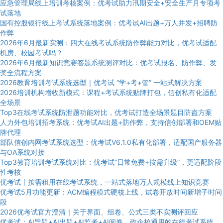
应急管理局线上培训考核案例：优考试助力汛期安全+安全生产月专项考
试落地
国有控股银行线上考试系统落地案例：优考试AI出题+万人并发+招聘防
作弊
2026年6月最新实测：四大在线考试系统防作弊能力对比，优考试适配
机房、校园考试吗？
2026年6月最新知识竞赛答题系统测评对比：优考试报名、防作弊、发
奖全流程方案
2026教育培训考试系统选型｜优考试 “学+考+管” 一站式解决方案
2026培训机构增收新模式：课程+考试系统贴牌打包，信创私有化适配
全场景
Top3在线考试系统防泄题功能对比，优考试打造全场景题目防盗方案
人力外包培训招考系统：优考试AI出题+防作弊，支持信创部署和OEM贴
牌代理
部队信创内网考试系统选型：优考试V6.1.0私有化部署，适配国产服务器
与OA系统对接
Top3教育培训考试系统对比：优考试“日常免费+按需升级”，更适配阶段
性考核
优考试丨按需租用在线考试系统，一站式落地万人规模线上知识竞赛
优考试5月功能更新：ACM编程模式硬核上线，试卷开放时间新增子时间
段
2026优考试官方澄清｜关于界面、组卷、公式三类不实测评回应
优考试：AI导题+AI出题+AI监考+AI阅卷，政企校通用的在线考试系统