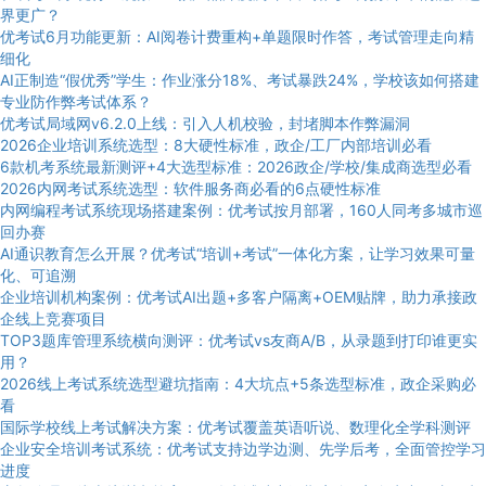
界更广？
优考试6月功能更新：AI阅卷计费重构+单题限时作答，考试管理走向精
细化
AI正制造“假优秀”学生：作业涨分18%、考试暴跌24%，学校该如何搭建
专业防作弊考试体系？
优考试局域网v6.2.0上线：引入人机校验，封堵脚本作弊漏洞
2026企业培训系统选型：8大硬性标准，政企/工厂内部培训必看
6款机考系统最新测评+4大选型标准：2026政企/学校/集成商选型必看
2026内网考试系统选型：软件服务商必看的6点硬性标准
内网编程考试系统现场搭建案例：优考试按月部署，160人同考多城市巡
回办赛
AI通识教育怎么开展？优考试“培训+考试”一体化方案，让学习效果可量
化、可追溯
企业培训机构案例：优考试AI出题+多客户隔离+OEM贴牌，助力承接政
企线上竞赛项目
TOP3题库管理系统横向测评：优考试vs友商A/B，从录题到打印谁更实
用？
2026线上考试系统选型避坑指南：4大坑点+5条选型标准，政企采购必
看
国际学校线上考试解决方案：优考试覆盖英语听说、数理化全学科测评
企业安全培训考试系统：优考试支持边学边测、先学后考，全面管控学习
进度