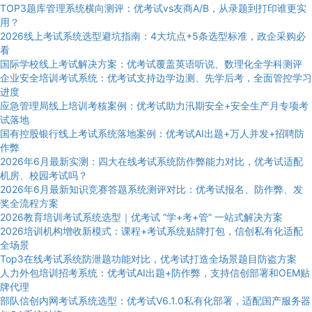
TOP3题库管理系统横向测评：优考试vs友商A/B，从录题到打印谁更实
用？
2026线上考试系统选型避坑指南：4大坑点+5条选型标准，政企采购必
看
国际学校线上考试解决方案：优考试覆盖英语听说、数理化全学科测评
企业安全培训考试系统：优考试支持边学边测、先学后考，全面管控学习
进度
应急管理局线上培训考核案例：优考试助力汛期安全+安全生产月专项考
试落地
国有控股银行线上考试系统落地案例：优考试AI出题+万人并发+招聘防
作弊
2026年6月最新实测：四大在线考试系统防作弊能力对比，优考试适配
机房、校园考试吗？
2026年6月最新知识竞赛答题系统测评对比：优考试报名、防作弊、发
奖全流程方案
2026教育培训考试系统选型｜优考试 “学+考+管” 一站式解决方案
2026培训机构增收新模式：课程+考试系统贴牌打包，信创私有化适配
全场景
Top3在线考试系统防泄题功能对比，优考试打造全场景题目防盗方案
人力外包培训招考系统：优考试AI出题+防作弊，支持信创部署和OEM贴
牌代理
部队信创内网考试系统选型：优考试V6.1.0私有化部署，适配国产服务器