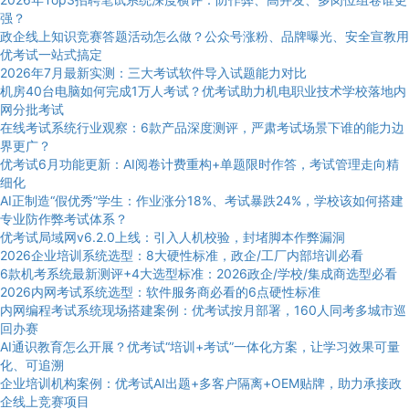
强？
政企线上知识竞赛答题活动怎么做？公众号涨粉、品牌曝光、安全宣教用
优考试一站式搞定
2026年7月最新实测：三大考试软件导入试题能力对比
机房40台电脑如何完成1万人考试？优考试助力机电职业技术学校落地内
网分批考试
在线考试系统行业观察：6款产品深度测评，严肃考试场景下谁的能力边
界更广？
优考试6月功能更新：AI阅卷计费重构+单题限时作答，考试管理走向精
细化
AI正制造“假优秀”学生：作业涨分18%、考试暴跌24%，学校该如何搭建
专业防作弊考试体系？
优考试局域网v6.2.0上线：引入人机校验，封堵脚本作弊漏洞
2026企业培训系统选型：8大硬性标准，政企/工厂内部培训必看
6款机考系统最新测评+4大选型标准：2026政企/学校/集成商选型必看
2026内网考试系统选型：软件服务商必看的6点硬性标准
内网编程考试系统现场搭建案例：优考试按月部署，160人同考多城市巡
回办赛
AI通识教育怎么开展？优考试“培训+考试”一体化方案，让学习效果可量
化、可追溯
企业培训机构案例：优考试AI出题+多客户隔离+OEM贴牌，助力承接政
企线上竞赛项目