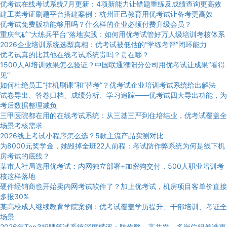
优考试在线考试系统7月更新：4项新能力让错题重练及成绩查询更高效
建工类考证刷题平台搭建案例：杭州正己教育用优考试让备考更高效
优考试免费版功能够用吗？什么样的企业必须付费升级会员？
重庆气矿“大练兵平台”落地实践：如何用优考试管好万人级培训考核体系
2026企业培训系统选型真相：优考试被低估的“学练考评”闭环能力
优考试真的比其他在线考试系统贵吗？贵在哪？
1500人AI培训效果怎么验证？中国联通濮阳分公司用优考试让成果“看得
见”
如何杜绝员工“挂机刷课”和“替考”？优考试企业培训考试系统给出解法
试卷导出、答卷归档、成绩分析、学习追踪——优考试四大导出功能，为
考后数据整理减负
三甲医院都在用的在线考试系统：从三基三严到住培结业，优考试覆盖全
场景考核需求
2026线上考试小程序怎么选？5款主流产品实测对比
为8000元奖学金，她毁掉全班22人前程：考试防作弊系统为何是线下机
房考试的底线？
某市人社局选用优考试：内网独立部署+加密狗交付，500人职业培训考
核这样落地
硬件经销商也开始卖内网考试软件了？加上优考试，机房项目客单价直接
多报30%
某高校成人继续教育学院案例：优考试覆盖学历提升、干部培训、考证全
场景
2026年Top3招聘笔试系统深度横评：防作弊、高并发、多岗位组卷谁更