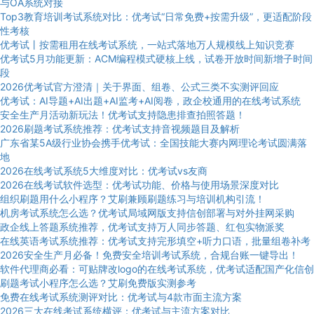
与OA系统对接
Top3教育培训考试系统对比：优考试“日常免费+按需升级”，更适配阶段
性考核
优考试丨按需租用在线考试系统，一站式落地万人规模线上知识竞赛
优考试5月功能更新：ACM编程模式硬核上线，试卷开放时间新增子时间
段
2026优考试官方澄清｜关于界面、组卷、公式三类不实测评回应
优考试：AI导题+AI出题+AI监考+AI阅卷，政企校通用的在线考试系统
安全生产月活动新玩法！优考试支持隐患排查拍照答题！
2026刷题考试系统推荐：优考试支持音视频题目及解析
广东省某5A级行业协会携手优考试：全国技能大赛内网理论考试圆满落
地
2026在线考试系统5大维度对比：优考试vs友商
2026在线考试软件选型：优考试功能、价格与使用场景深度对比
组织刷题用什么小程序？艾刷兼顾刷题练习与培训机构引流！
机房考试系统怎么选？优考试局域网版支持信创部署与对外挂网采购
政企线上答题系统推荐，优考试支持万人同步答题、红包实物派奖
在线英语考试系统推荐：优考试支持完形填空+听力口语，批量组卷补考
2026安全生产月必备！免费安全培训考试系统，合规台账一键导出！
软件代理商必看：可贴牌改logo的在线考试系统，优考试适配国产化信创
刷题考试小程序怎么选？艾刷免费版实测参考
免费在线考试系统测评对比：优考试与4款市面主流方案
2026三大在线考试系统横评：优考试与主流方案对比