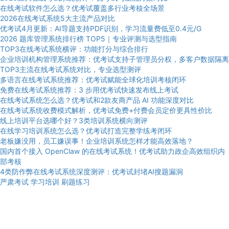
在线考试软件怎么选？优考试覆盖多行业考核全场景
2026在线考试系统5大主流产品对比
优考试4月更新：AI导题支持PDF识别，学习流量费低至0.4元/G
2026 题库管理系统排行榜 TOP5｜专业评测与选型指南
TOP3在线考试系统横评：功能打分与综合排行
企业培训机构管理系统推荐：优考试支持子管理员分权，多客户数据隔离
TOP3主流在线考试系统对比，专业选型测评
多语言在线考试系统推荐：优考试赋能全球化培训考核闭环
免费在线考试系统推荐：3 步用优考试快速发布线上考试
在线考试系统怎么选？优考试和2款友商产品 AI 功能深度对比
在线考试系统收费模式解析，优考试免费+付费会员定价更具性价比
线上培训平台选哪个好？3类培训系统横向测评
在线学习培训系统怎么选？优考试打造完整学练考闭环
老板嫌没用，员工嫌误事！企业培训系统怎样才能高效落地？
国内首个接入 OpenClaw 的在线考试系统！优考试助力政企高效组织内
部考核
4类防作弊在线考试系统深度测评：优考试封堵AI搜题漏洞
严肃考试
学习培训
刷题练习