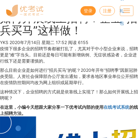
优考试
博客
登录
注册
礼
Toggl
如何开展线上招聘？企业“招
navig
包
兵买马”这样做！
YKS
2020年7月14日 星期二 17:52
阅读 6155
疫情下很多企业的招聘节奏都被打乱了，尤其对于中小型企业来说，招聘
更是“难”字当头。目前还是每日可能有新增病例、无症状感染者，企业进
行线下还是需要谨慎的。
那么目前企业是如何进行“招兵买马”的呢？2020年开年“招聘季”因新冠肺
炎受阻。人资社会保障部办公厅发出通知，要求各地区事业单位公开招聘
在疫情防控期间均改为网上组织或延期举行。
这种情况下，企业招聘的方式就是依靠线上实现了！那么如何开展线上招
聘呢？
在这里，小编今天想跟大家分享一下优考试内部的使用
在线考试系统
的线
上招聘方法。