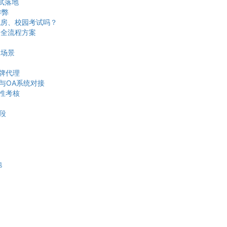
试落地
作弊
机房、校园考试吗？
奖全流程方案
全场景
牌代理
与OA系统对接
段性考核
段
地