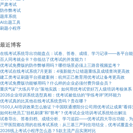
严肃考试
防作弊考试
题库系统
AI出题工具
刷题小程序
最近博客
在线考试系统导出功能盘点：试卷、答卷、成绩、学习记录——各平台能
百人同考就会卡？你低估了优考试的并发能力！
优考试免费版的防作弊够用吗？哪些场景必须上三路音视频监考？
优考试在线考试系统7月更新：4项新能力让错题重练及成绩查询更高效
建工类考证刷题平台搭建案例：杭州正己教育用优考试让备考更高效
优考试免费版功能够用吗？什么样的企业必须付费升级会员？
重庆气矿“大练兵平台”落地实践：如何用优考试管好万人级培训考核体系
2026企业培训系统选型真相：优考试被低估的“学练考评”闭环能力
优考试真的比其他在线考试系统贵吗？贵在哪？
1500人AI培训效果怎么验证？中国联通濮阳分公司用优考试让成果“看得
如何杜绝员工“挂机刷课”和“替考”？优考试企业培训考试系统给出解法
试卷导出、答卷归档、成绩分析、学习追踪——优考试四大导出功能，为
三甲医院都在用的在线考试系统：从三基三严到住培结业，优考试覆盖全
2026线上考试小程序怎么选？5款主流产品实测对比