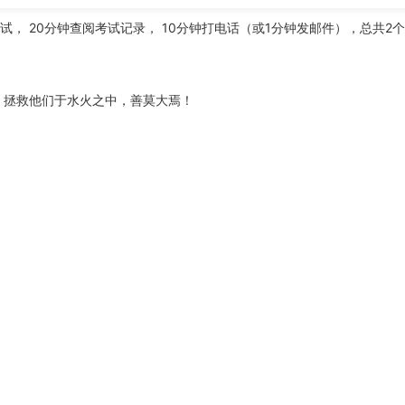
考试， 20分钟查阅考试记录， 10分钟打电话（或1分钟发邮件），总共
，拯救他们于水火之中，善莫大焉！