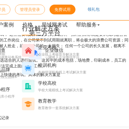
领礼包
学员
管理员登录
免费试用
户案例
价格
局域网考试
帮助服务
行业解决方案
第三方平台
， 这些需要花费大量的时间和精力。 招聘的目标就是要从找到适合公
司的工作岗位，在公司呆不到试用期就离职，将会极大的浪费公司资源；同
会被人抢走，就会是公司的一大损失； 任何一个公司的长久发展，都离不
企业考核
调查
企业微信
潜能
企业线上考核晋升解决方案
的调查问卷系统
一键接入企业微信平台
选适合的人进行面试。 这其中的成本包括，场地费，印刷成本，员工的
培训机构
方法完成上面的这些工作。
化品牌
系统
各种培训机构线上考试解决方案
信上快捷的考试。具体的解决方案是
独立品牌IP
学校高校
小程序
台
学校大规模线上考试解决方案
题库小程序
教育教学
教育教学一套系统解决方案
试记录