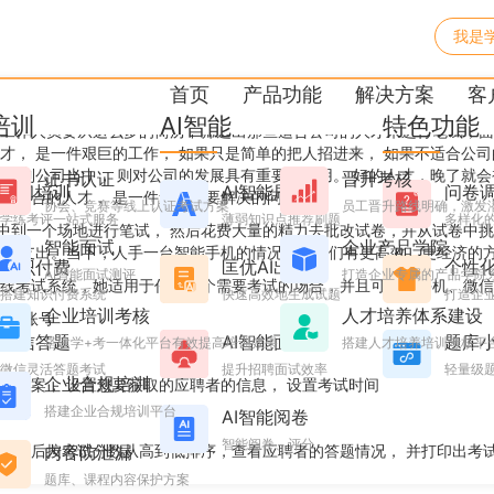
我是
的提高校园招聘的效率？
首页
产品功能
解决方案
客
培训
AI智能
特色功能
作人员要从这么多的简历中筛选出那些适合公司的人才来进行笔试，面试
才， 是一件艰巨的工作， 如果只是简单的把人招进来， 如果不适合公
才选到公司当中， 则对公司的发展具有重要的作用。 好的人才，晚了就
证书认证
晋升考核
学习培训
AI智能刷题
问卷
到适合的人才， 是一件迫切需要解决的问题。
协会、竞赛等线上认证考试方案
员工晋升路线明确，激发
学练考评一站式服务
薄弱知识点推荐刷题
多样化
到一个场地进行笔试， 然后花费大量的精力去批改试卷，并从试卷中挑
智能面试
企业产品学院
大的支出。当下，人手一台智能手机的情况下，我们有更高效，更经济的
知识付费
匡优AI出题
个性
AI智能面试测评
打造企业专属的产品学院
在线考试系统，她适用于任何一个需要考试的场合，并且可以在手机、微
搭建知识付费系统
快速高效地生成试题
打造企业
企业培训考核
人才培养体系建设
一个账号
微信答题
AI智能面试
题库
搭建学+考一体化平台有效提高培训效果
搭建人才培养培训考核平
微信灵活答题考试
提升招聘面试效率
轻量级
企业合规培训
试答案， 设置您要获取的应聘者的信息， 设置考试时间
搭建企业合规培训平台
AI智能阅卷
智能阅卷、评分
，然后按考试分数从高到低排序，查看应聘者的答题情况， 并打印出考
内容防泄漏
题库、课程内容保护方案