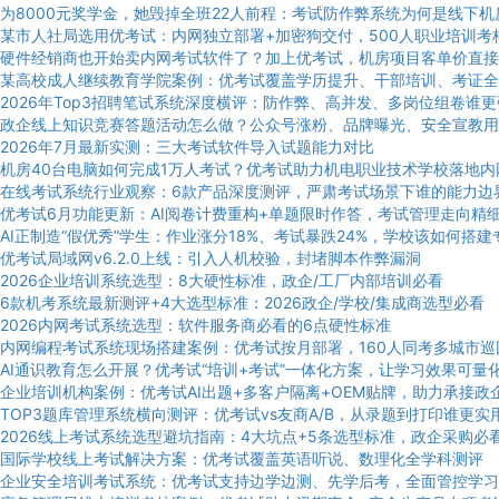
为8000元奖学金，她毁掉全班22人前程：考试防作弊系统为何是线下
某市人社局选用优考试：内网独立部署+加密狗交付，500人职业培训考
硬件经销商也开始卖内网考试软件了？加上优考试，机房项目客单价直接
某高校成人继续教育学院案例：优考试覆盖学历提升、干部培训、考证全
2026年Top3招聘笔试系统深度横评：防作弊、高并发、多岗位组卷谁
政企线上知识竞赛答题活动怎么做？公众号涨粉、品牌曝光、安全宣教用
2026年7月最新实测：三大考试软件导入试题能力对比
机房40台电脑如何完成1万人考试？优考试助力机电职业技术学校落地内
在线考试系统行业观察：6款产品深度测评，严肃考试场景下谁的能力边
优考试6月功能更新：AI阅卷计费重构+单题限时作答，考试管理走向精
AI正制造“假优秀”学生：作业涨分18%、考试暴跌24%，学校该如何搭
优考试局域网v6.2.0上线：引入人机校验，封堵脚本作弊漏洞
2026企业培训系统选型：8大硬性标准，政企/工厂内部培训必看
6款机考系统最新测评+4大选型标准：2026政企/学校/集成商选型必看
2026内网考试系统选型：软件服务商必看的6点硬性标准
内网编程考试系统现场搭建案例：优考试按月部署，160人同考多城市巡
AI通识教育怎么开展？优考试“培训+考试”一体化方案，让学习效果可量
企业培训机构案例：优考试AI出题+多客户隔离+OEM贴牌，助力承接政
TOP3题库管理系统横向测评：优考试vs友商A/B，从录题到打印谁更实
2026线上考试系统选型避坑指南：4大坑点+5条选型标准，政企采购必
国际学校线上考试解决方案：优考试覆盖英语听说、数理化全学科测评
企业安全培训考试系统：优考试支持边学边测、先学后考，全面管控学习