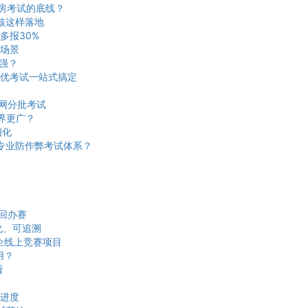
机房考试的底线？
核这样落地
多报30%
场景
更强？
优考试一站式搞定
网分批考试
界更广？
细化
建专业防作弊考试体系？
回办赛
化、可追溯
企线上竞赛项目
用？
看
进度