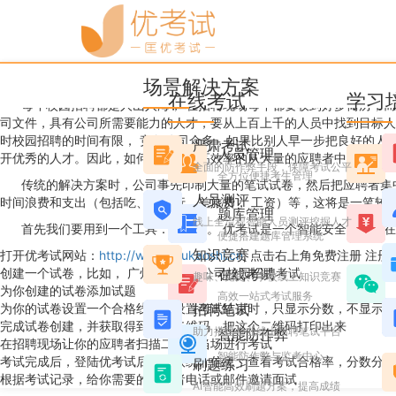
优考试
博客
如何保证质量的情况下显著
场景解决方案
优考试晓果
2016年11月09日 星期三 21:51
阅读 8098
在线考试
学习
每年校园招聘都是人山人海， 在招聘现场每年都要收到好多简历，而工
司文件，具有公司所需要能力的人才，要从上百上千的人员中找到目标人
时校园招聘的时间有限， 竞争公司众多，如果比别人早一步把良好的人
严肃考试
人员管理
开优秀的人才。因此，如何高质量，高效率的从大量的应聘者中为公司找
全面的防作弊手段，保障考试公平
全方位便捷考生管理
传统的解决方案时，公司事先印制大量的笔试试卷，然后把应聘者集中
人员测评
时间浪费和支出（包括吃、住、行、差旅费， 工资）等，这将是一笔较
题库管理
线上全流程智能人员测评挖掘人才
首先我们要用到一个工具：
优考试
。 优考试是一个智能安全专业的
便捷搭建题库管理系统
知识竞赛
打开优考试网站：
http://www.youkaoshi.cn
, 点击右上角免费注册 注册
创建一个试卷，比如， 广州好智有限公司校园招聘考试
在线考试
趣味、党史、学校线上知识竞赛
为你创建的试卷添加试题
高效一站式考试服务
为你的试卷设置一个合格线，并设置考试结束时，只显示分数，不显示考
招聘笔试
完成试卷创建，并获取得到一个二维码，把这个二维码打印出来
助力搭建企业线上招聘笔试平台
智能防作弊
在招聘现场让你的应聘者扫描二维码当场进行考试
智能防作弊与监考中心
考试完成后，登陆优考试后台获取统计信息，查看考试合格率，分数分布
刷题练习
根据考试记录，给你需要的应聘者电话或邮件邀请面试
AI智能高效刷题方案，提高成绩