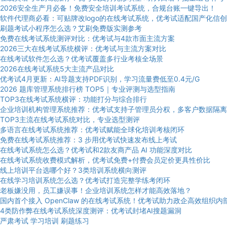
2026安全生产月必备！免费安全培训考试系统，合规台账一键导出！
软件代理商必看：可贴牌改logo的在线考试系统，优考试适配国产化信创
刷题考试小程序怎么选？艾刷免费版实测参考
免费在线考试系统测评对比：优考试与4款市面主流方案
2026三大在线考试系统横评：优考试与主流方案对比
在线考试软件怎么选？优考试覆盖多行业考核全场景
2026在线考试系统5大主流产品对比
优考试4月更新：AI导题支持PDF识别，学习流量费低至0.4元/G
2026 题库管理系统排行榜 TOP5｜专业评测与选型指南
TOP3在线考试系统横评：功能打分与综合排行
企业培训机构管理系统推荐：优考试支持子管理员分权，多客户数据隔离
TOP3主流在线考试系统对比，专业选型测评
多语言在线考试系统推荐：优考试赋能全球化培训考核闭环
免费在线考试系统推荐：3 步用优考试快速发布线上考试
在线考试系统怎么选？优考试和2款友商产品 AI 功能深度对比
在线考试系统收费模式解析，优考试免费+付费会员定价更具性价比
线上培训平台选哪个好？3类培训系统横向测评
在线学习培训系统怎么选？优考试打造完整学练考闭环
老板嫌没用，员工嫌误事！企业培训系统怎样才能高效落地？
国内首个接入 OpenClaw 的在线考试系统！优考试助力政企高效组织内
4类防作弊在线考试系统深度测评：优考试封堵AI搜题漏洞
严肃考试
学习培训
刷题练习