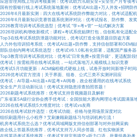
应急管理局线上培训考核案例：优考试助力汛期安全+安全生产月专项考
国有控股银行线上考试系统落地案例：优考试AI出题+万人并发+招聘防
2026年6月最新实测：四大在线考试系统防作弊能力对比，优考试适配
2026年6月最新知识竞赛答题系统测评对比：优考试报名、防作弊、发
2026教育培训考试系统选型｜优考试 “学+考+管” 一站式解决方案
2026培训机构增收新模式：课程+考试系统贴牌打包，信创私有化适配
Top3在线考试系统防泄题功能对比，优考试打造全场景题目防盗方案
人力外包培训招考系统：优考试AI出题+防作弊，支持信创部署和OEM贴
部队信创内网考试系统选型：优考试V6.1.0私有化部署，适配国产服务器
Top3教育培训考试系统对比：优考试“日常免费+按需升级”，更适配阶
优考试丨按需租用在线考试系统，一站式落地万人规模线上知识竞赛
优考试5月功能更新：ACM编程模式硬核上线，试卷开放时间新增子时间
2026优考试官方澄清｜关于界面、组卷、公式三类不实测评回应
优考试：AI导题+AI出题+AI监考+AI阅卷，政企校通用的在线考试系统
安全生产月活动新玩法！优考试支持隐患排查拍照答题！
2026刷题考试系统推荐：优考试支持音视频题目及解析
广东省某5A级行业协会携手优考试：全国技能大赛内网理论考试圆满落
2026在线考试系统5大维度对比：优考试vs友商
2026在线考试软件选型：优考试功能、价格与使用场景深度对比
组织刷题用什么小程序？艾刷兼顾刷题练习与培训机构引流！
机房考试系统怎么选？优考试局域网版支持信创部署与对外挂网采购
政企线上答题系统推荐，优考试支持万人同步答题、红包实物派奖
在线英语考试系统推荐：优考试支持完形填空+听力口语，批量组卷补考