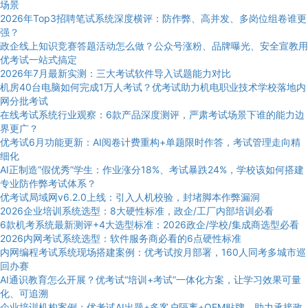
场景
2026年Top3招聘笔试系统深度横评：防作弊、高并发、多岗位组卷谁更
强？
政企线上知识竞赛答题活动怎么做？公众号涨粉、品牌曝光、安全宣教用
优考试一站式搞定
2026年7月最新实测：三大考试软件导入试题能力对比
机房40台电脑如何完成1万人考试？优考试助力机电职业技术学校落地内
网分批考试
在线考试系统行业观察：6款产品深度测评，严肃考试场景下谁的能力边
界更广？
优考试6月功能更新：AI阅卷计费重构+单题限时作答，考试管理走向精
细化
AI正制造“假优秀”学生：作业涨分18%、考试暴跌24%，学校该如何搭建
专业防作弊考试体系？
优考试局域网v6.2.0上线：引入人机校验，封堵脚本作弊漏洞
2026企业培训系统选型：8大硬性标准，政企/工厂内部培训必看
6款机考系统最新测评+4大选型标准：2026政企/学校/集成商选型必看
2026内网考试系统选型：软件服务商必看的6点硬性标准
内网编程考试系统现场搭建案例：优考试按月部署，160人同考多城市巡
回办赛
AI通识教育怎么开展？优考试“培训+考试”一体化方案，让学习效果可量
化、可追溯
企业培训机构案例：优考试AI出题+多客户隔离+OEM贴牌，助力承接政