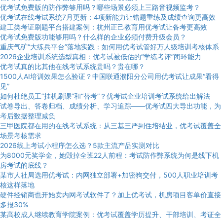
优考试免费版的防作弊够用吗？哪些场景必须上三路音视频监考？
优考试在线考试系统7月更新：4项新能力让错题重练及成绩查询更高效
建工类考证刷题平台搭建案例：杭州正己教育用优考试让备考更高效
优考试免费版功能够用吗？什么样的企业必须付费升级会员？
重庆气矿“大练兵平台”落地实践：如何用优考试管好万人级培训考核体系
2026企业培训系统选型真相：优考试被低估的“学练考评”闭环能力
优考试真的比其他在线考试系统贵吗？贵在哪？
1500人AI培训效果怎么验证？中国联通濮阳分公司用优考试让成果“看得
见”
如何杜绝员工“挂机刷课”和“替考”？优考试企业培训考试系统给出解法
试卷导出、答卷归档、成绩分析、学习追踪——优考试四大导出功能，为
考后数据整理减负
三甲医院都在用的在线考试系统：从三基三严到住培结业，优考试覆盖全
场景考核需求
2026线上考试小程序怎么选？5款主流产品实测对比
为8000元奖学金，她毁掉全班22人前程：考试防作弊系统为何是线下机
房考试的底线？
某市人社局选用优考试：内网独立部署+加密狗交付，500人职业培训考
核这样落地
硬件经销商也开始卖内网考试软件了？加上优考试，机房项目客单价直接
多报30%
某高校成人继续教育学院案例：优考试覆盖学历提升、干部培训、考证全