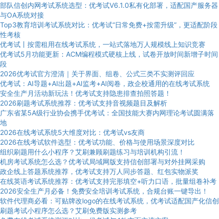
部队信创内网考试系统选型：优考试V6.1.0私有化部署，适配国产服务器
与OA系统对接
Top3教育培训考试系统对比：优考试“日常免费+按需升级”，更适配阶段
性考核
优考试丨按需租用在线考试系统，一站式落地万人规模线上知识竞赛
优考试5月功能更新：ACM编程模式硬核上线，试卷开放时间新增子时间
段
2026优考试官方澄清｜关于界面、组卷、公式三类不实测评回应
优考试：AI导题+AI出题+AI监考+AI阅卷，政企校通用的在线考试系统
安全生产月活动新玩法！优考试支持隐患排查拍照答题！
2026刷题考试系统推荐：优考试支持音视频题目及解析
广东省某5A级行业协会携手优考试：全国技能大赛内网理论考试圆满落
地
2026在线考试系统5大维度对比：优考试vs友商
2026在线考试软件选型：优考试功能、价格与使用场景深度对比
组织刷题用什么小程序？艾刷兼顾刷题练习与培训机构引流！
机房考试系统怎么选？优考试局域网版支持信创部署与对外挂网采购
政企线上答题系统推荐，优考试支持万人同步答题、红包实物派奖
在线英语考试系统推荐：优考试支持完形填空+听力口语，批量组卷补考
2026安全生产月必备！免费安全培训考试系统，合规台账一键导出！
软件代理商必看：可贴牌改logo的在线考试系统，优考试适配国产化信创
刷题考试小程序怎么选？艾刷免费版实测参考