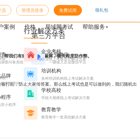
领礼包
学员
管理员登录
免费试用
户案例
价格
局域网考试
帮助服务
行业解决方案
第三方平台
。
企业考核
调查
企业微信
，帮我们有效堵住作弊漏洞，最大程度防作弊。
潜能
企业线上考核晋升解决方案
的调查问卷系统
一键接入企业微信平台
培训机构
化品牌
系统
各种培训机构线上考试解决方案
独立品牌IP
会被打乱，防止大家传答案。那么线上考试也是可以做到的，我们随机出
学校高校
小程序
台
学校大规模线上考试解决方案
题库小程序
教育教学
教育教学一套系统解决方案