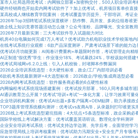
某市人社局选用优考试：内网独立部署+加密狗交付，500人职业培训考
硬件经销商也开始卖内网考试软件了？加上优考试，机房项目客单价直接
某高校成人继续教育学院案例：优考试覆盖学历提升、干部培训、考证全
2026年Top3招聘笔试系统深度横评：防作弊、高并发、多岗位组卷谁
政企线上知识竞赛答题活动怎么做？公众号涨粉、品牌曝光、安全宣教用
2026年7月最新实测：三大考试软件导入试题能力对比
机房40台电脑如何完成1万人考试？优考试助力机电职业技术学校落地内
在线考试系统行业观察：6款产品深度测评，严肃考试场景下谁的能力边
优考试6月功能更新：AI阅卷计费重构+单题限时作答，考试管理走向精
AI正制造“假优秀”学生：作业涨分18%、考试暴跌24%，学校该如何搭
优考试局域网v6.2.0上线：引入人机校验，封堵脚本作弊漏洞
2026企业培训系统选型：8大硬性标准，政企/工厂内部培训必看
6款机考系统最新测评+4大选型标准：2026政企/学校/集成商选型必看
2026内网考试系统选型：软件服务商必看的6点硬性标准
内网编程考试系统现场搭建案例：优考试按月部署，160人同考多城市巡
AI通识教育怎么开展？优考试“培训+考试”一体化方案，让学习效果可量
企业培训机构案例：优考试AI出题+多客户隔离+OEM贴牌，助力承接政
TOP3题库管理系统横向测评：优考试vs友商A/B，从录题到打印谁更实
2026线上考试系统选型避坑指南：4大坑点+5条选型标准，政企采购必
国际学校线上考试解决方案：优考试覆盖英语听说、数理化全学科测评
企业安全培训考试系统：优考试支持边学边测、先学后考，全面管控学习
应急管理局线上培训考核案例：优考试助力汛期安全+安全生产月专项考
国有控股银行线上考试系统落地案例：优考试AI出题+万人并发+招聘防