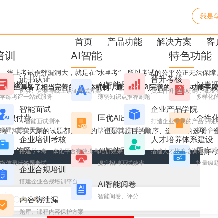
我是
系统如何堵住作弊漏洞
首页
产品功能
解决方案
客
培训
AI智能
特色功能
，线上考试作弊漏洞大，就是在“水里考”，所以考试的公平公正无法保障
证书认证
晋升考核
学习培训
AI智能刷题
问卷
也已经具备了相当完善的防作弊机制，通过一系列完善的防作弊功能手段
协会、竞赛等线上认证考试方案
员工晋升路线明确，激发
学练考评一站式服务
薄弱知识点推荐刷题
多样化
智能面试
企业产品学院
知识付费
匡优AI出题
个性
AI智能面试测评
打造企业专属的产品学院
搭建知识付费系统
快速高效地生成试题
打造企业
B卷，其实大家的试题都是一样的，但是其题目的顺序、选择题的选项，
企业培训考核
人才培养体系建设
。
微信答题
AI智能面试
题库
搭建学+考一体化平台有效提高培训效果
搭建人才培养培训考核平
微信灵活答题考试
提升招聘面试效率
轻量级
企业合规培训
搭建企业合规培训平台
AI智能阅卷
智能阅卷、评分
内容防泄漏
题库、课程内容保护方案