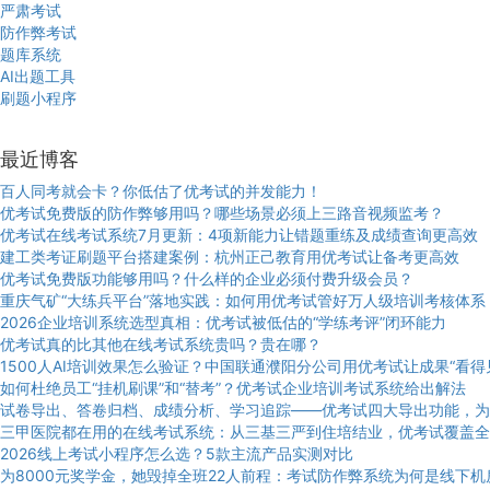
严肃考试
防作弊考试
题库系统
AI出题工具
刷题小程序
最近博客
百人同考就会卡？你低估了优考试的并发能力！
优考试免费版的防作弊够用吗？哪些场景必须上三路音视频监考？
优考试在线考试系统7月更新：4项新能力让错题重练及成绩查询更高效
建工类考证刷题平台搭建案例：杭州正己教育用优考试让备考更高效
优考试免费版功能够用吗？什么样的企业必须付费升级会员？
重庆气矿“大练兵平台”落地实践：如何用优考试管好万人级培训考核体系
2026企业培训系统选型真相：优考试被低估的“学练考评”闭环能力
优考试真的比其他在线考试系统贵吗？贵在哪？
1500人AI培训效果怎么验证？中国联通濮阳分公司用优考试让成果“看得
如何杜绝员工“挂机刷课”和“替考”？优考试企业培训考试系统给出解法
试卷导出、答卷归档、成绩分析、学习追踪——优考试四大导出功能，为
三甲医院都在用的在线考试系统：从三基三严到住培结业，优考试覆盖全
2026线上考试小程序怎么选？5款主流产品实测对比
为8000元奖学金，她毁掉全班22人前程：考试防作弊系统为何是线下