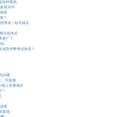
核这样落地
多报30%
场景
更强？
优考试一站式搞定
网分批考试
界更广？
细化
建专业防作弊考试体系？
回办赛
化、可追溯
企线上竞赛项目
用？
看
进度
试落地
作弊