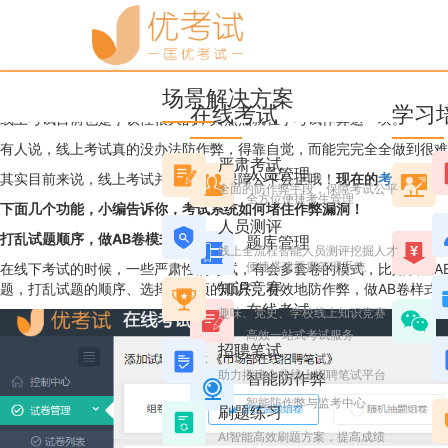
优考试
博客
线上考试作弊漏洞大？考试
场景解决方案
Candice
2021年3月10日 星期三 09:05
阅读 8504
在线考试
学习
线上考试目前也是争议性很大的，其焦点就在于考试作弊这一块。
有人说，线上考试真的没办法防作弊，得靠自觉，而能完完全全做到很难
严肃考试
人员管理
其实目前来说，线上考试并不是不能保障公平公正哦！
现在的
考试系统
，
全面的防作弊手段，保障考试公平
全方位便捷考生管理
下面几个功能，小编告诉你，考试系统如何堵住作弊漏洞！
人员测评
打乱试题顺序，做AB卷模式
题库管理
线上全流程智能人员测评挖掘人才
便捷搭建题库管理系统
在线下考试的时候，一些严肃性的考试，有会多套卷的模式，比如设置A
知识竞赛
题，打乱试题的顺序、选择题选项的顺序，有效地防作弊，做AB卷样式
在线考试
趣味、党史、学校线上知识竞赛
高效一站式考试服务
招聘笔试
助力搭建企业线上招聘笔试平台
智能防作弊
智能防作弊与监考中心
刷题练习
AI智能高效刷题方案，提高成绩