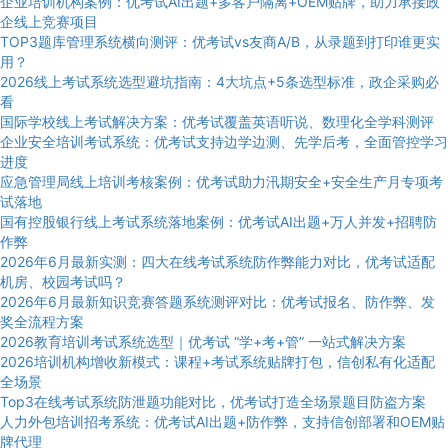
企业培训机构案例：优考试AI出题+多客户隔离+OEM贴牌，助力承接政
企线上竞赛项目
TOP3题库管理系统横向测评：优考试vs友商A/B，从录题到打印谁更实
用？
2026线上考试系统选型避坑指南：4大坑点+5条选型标准，政企采购必
看
国际学校线上考试解决方案：优考试覆盖英语听说、数理化全学科测评
企业安全培训考试系统：优考试支持边学边测、先学后考，全面管控学习
进度
应急管理局线上培训考核案例：优考试助力汛期安全+安全生产月专项考
试落地
国有控股银行线上考试系统落地案例：优考试AI出题+万人并发+招聘防
作弊
2026年6月最新实测：四大在线考试系统防作弊能力对比，优考试适配
机房、校园考试吗？
2026年6月最新知识竞赛答题系统测评对比：优考试报名、防作弊、发
奖全流程方案
2026教育培训考试系统选型｜优考试 “学+考+管” 一站式解决方案
2026培训机构增收新模式：课程+考试系统贴牌打包，信创私有化适配
全场景
Top3在线考试系统防泄题功能对比，优考试打造全场景题目防盗方案
人力外包培训招考系统：优考试AI出题+防作弊，支持信创部署和OEM贴
牌代理