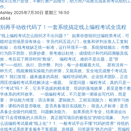
续关注用户反馈，不断打磨产品细节，助力用户高效完成各类考试组织工
作。
Ashley
2025年7月30日 星期三 16:50
4644
别再手动收代码了！一套系统搞定线上编程考试全流程
“线上编程考试怎么组织才不出问题？” 如果你曾组织过编程类考试，可
能对这些场景深有体会： 学员代码五花八门，收集和评判全靠人工复制
粘贴； 在线考核缺乏统一标准，运行环境不一致、系统报错频出； 作弊
行为防不胜防，切屏抄袭、替考难以杜绝； 成绩统计和代码回溯极其低
效，考后花了两倍时间“救场”。 编程考试，难的不是出题，是“管
考”——组织、执行、防作弊、判分，每一步都藏着大坑。 那有没有一
种方式，既能兼顾实操能力的评测，又能高效、安全地完成整个考试流
程？ 我们发现，越来越多的高校、编程培训机构、企业技术团队，正在
用匡优编程考试系统解决这一难题。 深度问题：编程考试，真的只是一
个“考试”吗？ 不，它关乎选拔的精准度、培训的落地效果，甚至是整个教
学体系的闭环效率。 一场编程考试，不只是测一测谁会写代码，而是
要： 评估能力维度：语法掌握、逻辑能力、工程实现能力； 检测学习效
果：课程内容是否吸收、是否具备项目实战能力； 筛选人才标准：是否
具备企业级代码规范、问题解决能力。 如果系统不专业，结果就会出
现“只会背模板的人得高分、真正能写项目的被低估”的错位现象。 为什
么说编程考试最难“线上化”？ 1、一般考试平台不懂“代码的世界” 传统的
在线考试系统更多服务于客观题、选择题、问答题等“静态内容”，而编程