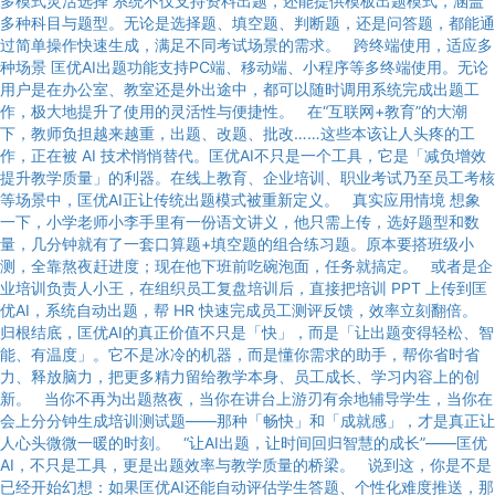
多模式灵活选择 系统不仅支持资料出题，还能提供模板出题模式，涵盖
多种科目与题型。无论是选择题、填空题、判断题，还是问答题，都能通
过简单操作快速生成，满足不同考试场景的需求。 跨终端使用，适应多
种场景 匡优AI出题功能支持PC端、移动端、小程序等多终端使用。无论
用户是在办公室、教室还是外出途中，都可以随时调用系统完成出题工
作，极大地提升了使用的灵活性与便捷性。 在“互联网+教育”的大潮
下，教师负担越来越重，出题、改题、批改……这些本该让人头疼的工
作，正在被 AI 技术悄悄替代。匡优AI不只是一个工具，它是「减负增效
提升教学质量」的利器。在线上教育、企业培训、职业考试乃至员工考核
等场景中，匡优AI正让传统出题模式被重新定义。 真实应用情境 想象
一下，小学老师小李手里有一份语文讲义，他只需上传，选好题型和数
量，几分钟就有了一套口算题+填空题的组合练习题。原本要搭班级小
测，全靠熬夜赶进度；现在他下班前吃碗泡面，任务就搞定。 或者是企
业培训负责人小王，在组织员工复盘培训后，直接把培训 PPT 上传到匡
优AI，系统自动出题，帮 HR 快速完成员工测评反馈，效率立刻翻倍。
归根结底，匡优AI的真正价值不只是「快」，而是「让出题变得轻松、智
能、有温度」。它不是冰冷的机器，而是懂你需求的助手，帮你省时省
力、释放脑力，把更多精力留给教学本身、员工成长、学习内容上的创
新。 当你不再为出题熬夜，当你在讲台上游刃有余地辅导学生，当你在
会上分分钟生成培训测试题——那种「畅快」和「成就感」，才是真正让
人心头微微一暖的时刻。 “让AI出题，让时间回归智慧的成长”——匡优
AI，不只是工具，更是出题效率与教学质量的桥梁。 说到这，你是不是
已经开始幻想：如果匡优AI还能自动评估学生答题、个性化难度推送，那