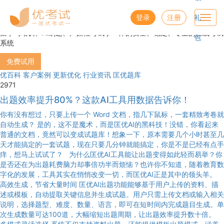
安全稳定专业的在线考试系统
登录
注册
礼
Toggl
navig
集学习培训、AI刷题、严肃性考试于一体的安全、稳定、专业的在线考试
包
系统
免费试用
优百科
客户案例
更新优化
行业资讯
匡优题库
2971
出题效率提升80%？这款AI工具用数据告诉你！
你有没有想过，只要上传一个 Word 文档，指几下鼠标，一套精致考卷就
自动生成？ 是的，这不是魔术，而是匡优AI的黑科技！没错，你看起来
普通的文档，竟然可以变成试题库！想象一下，原本需要几个小时甚至几
天才能搞定的一套试题，现在只要几分钟就能搞定，你是不是已经有点手
痒，想马上试试了？ 为什么匡优AI工具能让出题变得如此轻而易举？你
是否还在为出题耗费脑力却事倍功半而烦恼？也许你不知道，随着教育数
字化的发展，工具其实在悄悄改变一切，而匡优AI正是其中的领头羊。
高效生成，节省大量时间 匡优AI出题功能能够基于用户上传的资料、描
述或模板，自动提取关键信息并生成试题。用户只需上传文档或输入相关
说明，选择题型、难度、数量、语言，即可在短时间内完成题目生成。单
次生成数量可达100道，大幅缩短出题周期，让出题效率提升数十倍。