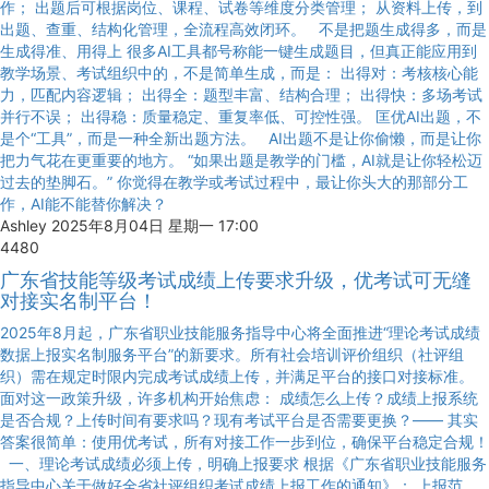
作； 出题后可根据岗位、课程、试卷等维度分类管理； 从资料上传，到
出题、查重、结构化管理，全流程高效闭环。 不是把题生成得多，而是
生成得准、用得上 很多AI工具都号称能一键生成题目，但真正能应用到
教学场景、考试组织中的，不是简单生成，而是： 出得对：考核核心能
力，匹配内容逻辑； 出得全：题型丰富、结构合理； 出得快：多场考试
并行不误； 出得稳：质量稳定、重复率低、可控性强。 匡优AI出题，不
是个“工具”，而是一种全新出题方法。 AI出题不是让你偷懒，而是让你
把力气花在更重要的地方。 “如果出题是教学的门槛，AI就是让你轻松迈
过去的垫脚石。” 你觉得在教学或考试过程中，最让你头大的那部分工
作，AI能不能替你解决？
Ashley
2025年8月04日 星期一 17:00
4480
广东省技能等级考试成绩上传要求升级，优考试可无缝
对接实名制平台！
2025年8月起，广东省职业技能服务指导中心将全面推进“理论考试成绩
数据上报实名制服务平台”的新要求。所有社会培训评价组织（社评组
织）需在规定时限内完成考试成绩上传，并满足平台的接口对接标准。
面对这一政策升级，许多机构开始焦虑： 成绩怎么上传？成绩上报系统
是否合规？上传时间有要求吗？现有考试平台是否需要更换？—— 其实
答案很简单：使用优考试，所有对接工作一步到位，确保平台稳定合规！
一、理论考试成绩必须上传，明确上报要求 根据《广东省职业技能服务
指导中心关于做好全省社评组织考试成绩上报工作的通知》： 上报范