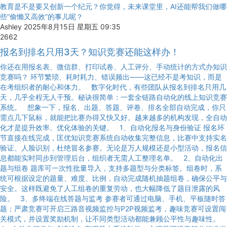
教育是不是要又创新一个纪元？你觉得，未来课堂里，AI还能帮我们做哪
些“偷懒又高效”的事儿呢？
Ashley
2025年8月15日 星期五 09:35
2662
报名到排名只用3天？知识竞赛还能这样办！
你还在用报名表、微信群、打印试卷、人工评分、手动统计的方式办知识
竞赛吗？ 环节繁琐、耗时耗力、错误频出——这已经不是考知识，而是
在考组织者的耐心和体力。 数字化时代，有些团队从报名到排名只用几
天，几乎全程无人干预。秘诀很简单：一套全链路自动化的线上知识竞赛
系统。 想象一下，报名、出题、答题、评卷、排名全部自动完成，你只
需点几下鼠标，就能把比赛办得又快又好。越来越多的机构发现，全自动
化才是提升效率、优化体验的关键。 1、自动化报名与身份验证 报名环
节直接在线完成，匡优知识竞赛系统自动收集完整信息，比赛中支持实名
验证、人脸识别，杜绝冒名参赛。无论是万人规模还是小型活动，报名信
息都能实时同步到管理后台，组织者无需人工整理名单。 2、自动化出
题与组卷 题库可一次性批量导入，支持多题型与分类标签。组卷时，系
统可根据设定的题量、难度、比例，自动完成随机抽题组卷，确保公平与
安全。这样既避免了人工组卷的重复劳动，也大幅降低了题目泄露的风
险。 3、多终端在线答题与监考 参赛者可通过电脑、手机、平板随时答
题；严肃竞赛可开启三路音视频监控与P2P视频监考，趣味竞赛可设置闯
关模式，并设置奖励机制，让不同类型活动都能兼顾公平性与趣味性。