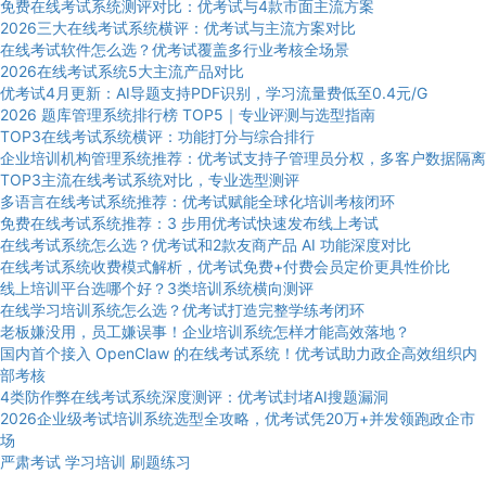
免费在线考试系统测评对比：优考试与4款市面主流方案
2026三大在线考试系统横评：优考试与主流方案对比
在线考试软件怎么选？优考试覆盖多行业考核全场景
2026在线考试系统5大主流产品对比
优考试4月更新：AI导题支持PDF识别，学习流量费低至0.4元/G
2026 题库管理系统排行榜 TOP5｜专业评测与选型指南
TOP3在线考试系统横评：功能打分与综合排行
企业培训机构管理系统推荐：优考试支持子管理员分权，多客户数据隔离
TOP3主流在线考试系统对比，专业选型测评
多语言在线考试系统推荐：优考试赋能全球化培训考核闭环
免费在线考试系统推荐：3 步用优考试快速发布线上考试
在线考试系统怎么选？优考试和2款友商产品 AI 功能深度对比
在线考试系统收费模式解析，优考试免费+付费会员定价更具性价比
线上培训平台选哪个好？3类培训系统横向测评
在线学习培训系统怎么选？优考试打造完整学练考闭环
老板嫌没用，员工嫌误事！企业培训系统怎样才能高效落地？
国内首个接入 OpenClaw 的在线考试系统！优考试助力政企高效组织内
部考核
4类防作弊在线考试系统深度测评：优考试封堵AI搜题漏洞
2026企业级考试培训系统选型全攻略，优考试凭20万+并发领跑政企市
场
严肃考试
学习培训
刷题练习