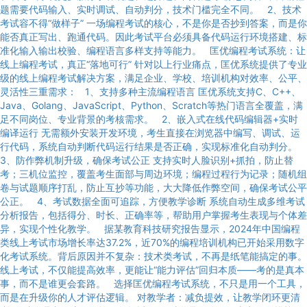
题需要代码输入、实时调试、自动判分，技术门槛完全不同。 2、技术
考试容不得“做样子” 一场编程考试的核心，不是你是否抄到答案，而是你
能否真正写出、跑通代码。因此考试平台必须具备代码运行环境搭建、标
准化输入输出校验、编程语言多样支持等能力。 匡优编程考试系统：让
线上编程考试，真正“落地可行” 针对以上行业痛点，匡优系统提供了专业
级的线上编程考试解决方案，满足企业、学校、培训机构对效率、公平、
灵活性三重需求： 1、支持多种主流编程语言 匡优系统支持C、C++、
Java、Golang、JavaScript、Python、Scratch等热门语言全覆盖，满
足不同岗位、专业背景的考核需求。 2、嵌入式在线代码编辑器+实时
编译运行 无需额外安装开发环境，考生直接在浏览器中编写、调试、运
行代码，系统自动判断代码运行结果是否正确，实现标准化自动判分。
3、防作弊机制升级，确保考试公正 支持实时人脸识别+抓拍，防止替
考；三机位监控，覆盖考生面部与周边环境；编程过程行为记录；随机组
卷与试题顺序打乱，防止互抄等功能，大大降低作弊空间，确保考试公平
公正。 4、考试数据全面可追踪，方便教学诊断 系统自动生成多维考试
分析报告，包括得分、时长、正确率等，帮助用户掌握考生表现与个体差
异，实现个性化教学。 据某教育科技研究报告显示，2024年中国编程
类线上考试市场增长率达37.2%，近70%的编程培训机构已开始采用数字
化考试系统。背后原因并不复杂：技术类考试，不再是纸笔能搞定的事。
线上考试，不仅能提高效率，更能让“能力评估”回归本质——考的是真本
事，而不是谁更会套路。 选择匡优编程考试系统，不只是用一个工具，
而是在升级你的人才评估逻辑。 对教学者：减负提效，让教学闭环更清