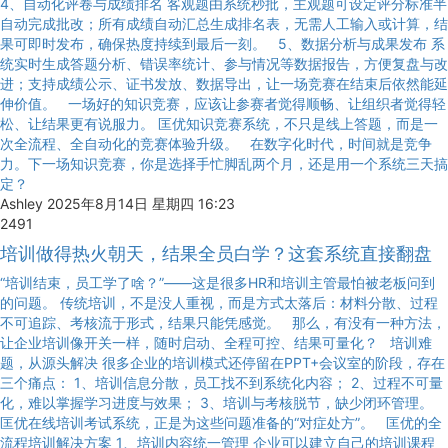
4、自动化评卷与成绩排名 客观题由系统秒批，主观题可设定评分标准半
自动完成批改；所有成绩自动汇总生成排名表，无需人工输入或计算，结
果可即时发布，确保热度持续到最后一刻。 5、数据分析与成果发布 系
统实时生成答题分析、错误率统计、参与情况等数据报告，方便复盘与改
进；支持成绩公示、证书发放、数据导出，让一场竞赛在结束后依然能延
伸价值。 一场好的知识竞赛，应该让参赛者觉得顺畅、让组织者觉得轻
松、让结果更有说服力。 匡优知识竞赛系统，不只是线上答题，而是一
次全流程、全自动化的竞赛体验升级。 在数字化时代，时间就是竞争
力。下一场知识竞赛，你是选择手忙脚乱两个月，还是用一个系统三天搞
定？
Ashley
2025年8月14日 星期四 16:23
2491
培训做得热火朝天，结果全员白学？这套系统直接翻盘
“培训结束，员工学了啥？”——这是很多HR和培训主管最怕被老板问到
的问题。 传统培训，不是没人重视，而是方式太落后：材料分散、过程
不可追踪、考核流于形式，结果只能凭感觉。 那么，有没有一种方法，
让企业培训像开关一样，随时启动、全程可控、结果可量化？ 培训难
题，从源头解决 很多企业的培训模式还停留在PPT+会议室的阶段，存在
三个痛点： 1、培训信息分散，员工找不到系统化内容； 2、过程不可量
化，难以掌握学习进度与效果； 3、培训与考核脱节，缺少闭环管理。
匡优在线培训考试系统，正是为这些问题准备的“对症处方”。 匡优的全
流程培训解决方案 1、培训内容统一管理 企业可以建立自己的培训课程