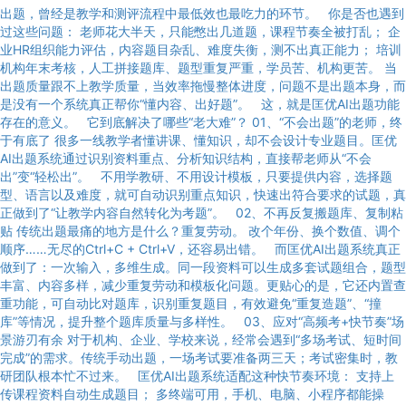
出题，曾经是教学和测评流程中最低效也最吃力的环节。 你是否也遇到
过这些问题： 老师花大半天，只能憋出几道题，课程节奏全被打乱； 企
业HR组织能力评估，内容题目杂乱、难度失衡，测不出真正能力； 培训
机构年末考核，人工拼接题库、题型重复严重，学员苦、机构更苦。 当
出题质量跟不上教学质量，当效率拖慢整体进度，问题不是出题本身，而
是没有一个系统真正帮你“懂内容、出好题”。 这，就是匡优AI出题功能
存在的意义。 它到底解决了哪些“老大难”？ 01、“不会出题”的老师，终
于有底了 很多一线教学者懂讲课、懂知识，却不会设计专业题目。匡优
AI出题系统通过识别资料重点、分析知识结构，直接帮老师从“不会
出”变“轻松出”。 不用学教研、不用设计模板，只要提供内容，选择题
型、语言以及难度，就可自动识别重点知识，快速出符合要求的试题，真
正做到了“让教学内容自然转化为考题”。 02、不再反复搬题库、复制粘
贴 传统出题最痛的地方是什么？重复劳动。 改个年份、换个数值、调个
顺序……无尽的Ctrl+C + Ctrl+V，还容易出错。 而匡优AI出题系统真正
做到了：一次输入，多维生成。同一段资料可以生成多套试题组合，题型
丰富、内容多样，减少重复劳动和模板化问题。更贴心的是，它还内置查
重功能，可自动比对题库，识别重复题目，有效避免“重复造题”、“撞
库”等情况，提升整个题库质量与多样性。 03、应对“高频考+快节奏”场
景游刃有余 对于机构、企业、学校来说，经常会遇到“多场考试、短时间
完成”的需求。传统手动出题，一场考试要准备两三天；考试密集时，教
研团队根本忙不过来。 匡优AI出题系统适配这种快节奏环境： 支持上
传课程资料自动生成题目； 多终端可用，手机、电脑、小程序都能操