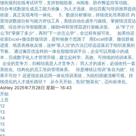
缝衔接到在线考试环节，支持智能组卷、AI阅卷、防作弊监控等功能。
结合考试数据生成员工能力画像，为人才选拔、岗位匹配与培训推荐提供
依据，真正实现考培一体化。 5、数据分析驱动，持续优化培养路径 内
置培训数据分析与能力评估工具，系统自动生成学习曲线、掌握情况雷达
图、综合评分等智能图表，辅助HR和管理层进行策略决策。 从“学了什
么”到“掌握了多少”，再到“下一步怎么学”，全过程有据可依。 如果你还
在靠Excel+微信群做培训，是时候换个思路了 用Excel排课、微信群催
进度、纸质表格收反馈，这种“靠人治”的方法已经远远落后于组织发展的
节奏。 通过像匡优这样的一体化智能培训平台，企业可以用最小的成
本，完成数字化人才管理升级，建立起科学、高效、可持续的培训体系。
企业的竞争力，归根结底是人才竞争力； 而人才的成长，必须依托一套
系统化、结构化的员工培训管理体系。 你是继续让培训“各自为政”、结
果不可控？ 还是现在就启用一体化培训系统，为组织搭建清晰可视、持
续优化的人才成长路径？ 从今天开始，告别“散装化”，迈向标准化。
Ashley
2025年7月28日 星期一 16:43
开始
上页
12
13
14
15
16