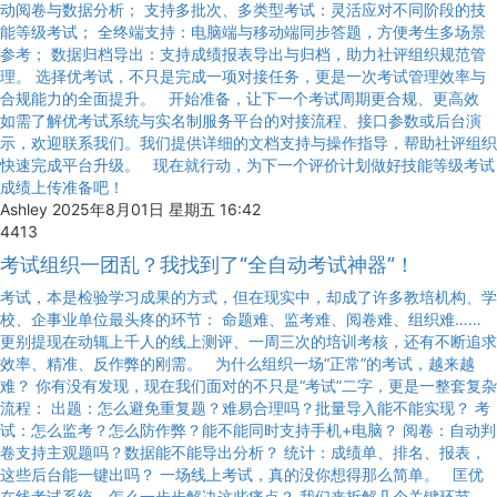
动阅卷与数据分析； 支持多批次、多类型考试：灵活应对不同阶段的技
能等级考试； 全终端支持：电脑端与移动端同步答题，方便考生多场景
参考； 数据归档导出：支持成绩报表导出与归档，助力社评组织规范管
理。 选择优考试，不只是完成一项对接任务，更是一次考试管理效率与
合规能力的全面提升。 开始准备，让下一个考试周期更合规、更高效
如需了解优考试系统与实名制服务平台的对接流程、接口参数或后台演
示，欢迎联系我们。我们提供详细的文档支持与操作指导，帮助社评组织
快速完成平台升级。 现在就行动，为下一个评价计划做好技能等级考试
成绩上传准备吧！
Ashley
2025年8月01日 星期五 16:42
4413
考试组织一团乱？我找到了“全自动考试神器”！
考试，本是检验学习成果的方式，但在现实中，却成了许多教培机构、学
校、企事业单位最头疼的环节： 命题难、监考难、阅卷难、组织难……
更别提现在动辄上千人的线上测评、一周三次的培训考核，还有不断追求
效率、精准、反作弊的刚需。 为什么组织一场“正常”的考试，越来越
难？ 你有没有发现，现在我们面对的不只是“考试”二字，更是一整套复杂
流程： 出题：怎么避免重复题？难易合理吗？批量导入能不能实现？ 考
试：怎么监考？怎么防作弊？能不能同时支持手机+电脑？ 阅卷：自动判
卷支持主观题吗？数据能不能导出分析？ 统计：成绩单、排名、报表，
这些后台能一键出吗？ 一场线上考试，真的没你想得那么简单。 匡优
在线考试系统，怎么一步步解决这些痛点？ 我们来拆解几个关键环节，