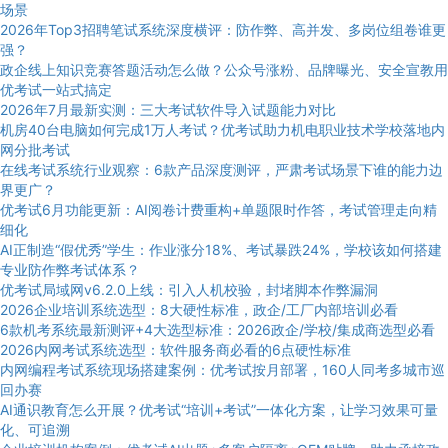
场景
2026年Top3招聘笔试系统深度横评：防作弊、高并发、多岗位组卷谁更
强？
政企线上知识竞赛答题活动怎么做？公众号涨粉、品牌曝光、安全宣教用
优考试一站式搞定
2026年7月最新实测：三大考试软件导入试题能力对比
机房40台电脑如何完成1万人考试？优考试助力机电职业技术学校落地内
网分批考试
在线考试系统行业观察：6款产品深度测评，严肃考试场景下谁的能力边
界更广？
优考试6月功能更新：AI阅卷计费重构+单题限时作答，考试管理走向精
细化
AI正制造“假优秀”学生：作业涨分18%、考试暴跌24%，学校该如何搭建
专业防作弊考试体系？
优考试局域网v6.2.0上线：引入人机校验，封堵脚本作弊漏洞
2026企业培训系统选型：8大硬性标准，政企/工厂内部培训必看
6款机考系统最新测评+4大选型标准：2026政企/学校/集成商选型必看
2026内网考试系统选型：软件服务商必看的6点硬性标准
内网编程考试系统现场搭建案例：优考试按月部署，160人同考多城市巡
回办赛
AI通识教育怎么开展？优考试“培训+考试”一体化方案，让学习效果可量
化、可追溯