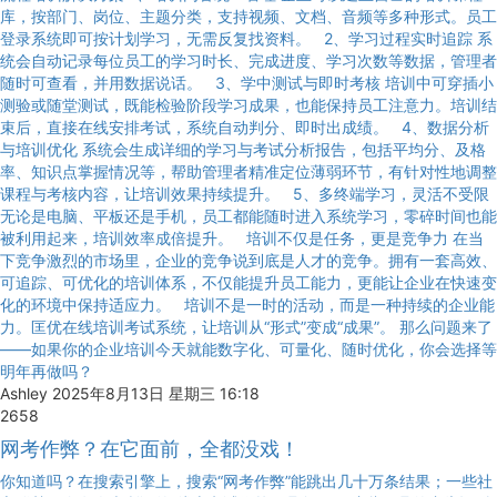
库，按部门、岗位、主题分类，支持视频、文档、音频等多种形式。员工
登录系统即可按计划学习，无需反复找资料。 2、学习过程实时追踪 系
统会自动记录每位员工的学习时长、完成进度、学习次数等数据，管理者
随时可查看，并用数据说话。 3、学中测试与即时考核 培训中可穿插小
测验或随堂测试，既能检验阶段学习成果，也能保持员工注意力。培训结
束后，直接在线安排考试，系统自动判分、即时出成绩。 4、数据分析
与培训优化 系统会生成详细的学习与考试分析报告，包括平均分、及格
率、知识点掌握情况等，帮助管理者精准定位薄弱环节，有针对性地调整
课程与考核内容，让培训效果持续提升。 5、多终端学习，灵活不受限
无论是电脑、平板还是手机，员工都能随时进入系统学习，零碎时间也能
被利用起来，培训效率成倍提升。 培训不仅是任务，更是竞争力 在当
下竞争激烈的市场里，企业的竞争说到底是人才的竞争。拥有一套高效、
可追踪、可优化的培训体系，不仅能提升员工能力，更能让企业在快速变
化的环境中保持适应力。 培训不是一时的活动，而是一种持续的企业能
力。匡优在线培训考试系统，让培训从“形式”变成“成果”。 那么问题来了
——如果你的企业培训今天就能数字化、可量化、随时优化，你会选择等
明年再做吗？
Ashley
2025年8月13日 星期三 16:18
2658
网考作弊？在它面前，全都没戏！
你知道吗？在搜索引擎上，搜索“网考作弊”能跳出几十万条结果；一些社