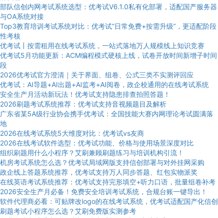
部队信创内网考试系统选型：优考试V6.1.0私有化部署，适配国产服务器
与OA系统对接
Top3教育培训考试系统对比：优考试“日常免费+按需升级”，更适配阶段
性考核
优考试丨按需租用在线考试系统，一站式落地万人规模线上知识竞赛
优考试5月功能更新：ACM编程模式硬核上线，试卷开放时间新增子时间
段
2026优考试官方澄清｜关于界面、组卷、公式三类不实测评回应
优考试：AI导题+AI出题+AI监考+AI阅卷，政企校通用的在线考试系统
安全生产月活动新玩法！优考试支持隐患排查拍照答题！
2026刷题考试系统推荐：优考试支持音视频题目及解析
广东省某5A级行业协会携手优考试：全国技能大赛内网理论考试圆满落
地
2026在线考试系统5大维度对比：优考试vs友商
2026在线考试软件选型：优考试功能、价格与使用场景深度对比
组织刷题用什么小程序？艾刷兼顾刷题练习与培训机构引流！
机房考试系统怎么选？优考试局域网版支持信创部署与对外挂网采购
政企线上答题系统推荐，优考试支持万人同步答题、红包实物派奖
在线英语考试系统推荐：优考试支持完形填空+听力口语，批量组卷补考
2026安全生产月必备！免费安全培训考试系统，合规台账一键导出！
软件代理商必看：可贴牌改logo的在线考试系统，优考试适配国产化信创
刷题考试小程序怎么选？艾刷免费版实测参考