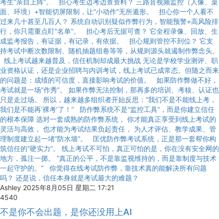
考生“亲自上阵”。 担心考生边考边查资料？ 三路音视频监控（人像、桌
面、环境）+智能切屏限制，让“小动作”无所遁形。 担心你一个人看不
过来几十甚至几百人？ 系统自动识别疑似作弊行为，智能预警+高风险排
行，你只需重点盯“名单”。 担心考后无据可查？ 它全程录像、回放、生
成监考报告，有证据，有记录，有依据。 担心规则管控不到位？ 它支
持考试中断次数限制、随机抽题组卷等等，从规则源头就遏制作弊念头。
线上考试越来越普及，信任机制却成最大挑战 无论是学校学业测评、职
业资格认证，还是企业招聘与内训考试，线上考试已成常态。但随之而来
的问题是：成绩的可信度，直接影响考试的价值。 如果防作弊做不好，
考试就是一场“作秀”。 如果作弊无法控制，那再多的培训、考核、认证也
只是走过场。 所以，越来越多组织者开始反思：“我们不是不能线上考，
我们是不能再‘裸考’了！” 防作弊系统不是“监控工具”，而是你建立信任
的根本保障 选对一套成熟的防作弊系统， 你才能真正享受到线上考试的
灵活与高效， 也才能为考试结果负起责任， 为人才评估、教学成果、管
理制度建立起一堵“防水墙”。 匡优防作弊考试系统，正是那一套帮你构
筑信任的“硬实力”。 线上考试不可怕，真正可怕的是，你在没有安全网的
地方，孤注一掷。 “真正的公平，不是靠监视维持的，而是靠制度与技术
一起守护的。” 你觉得在线考试防作弊，靠技术真的能解决所有问题
吗？ 还是说，信任本身就是考试最大的难题？
Ashley
2025年8月05日 星期二 17:21
4540
不是你不会出题，是你还没用上AI