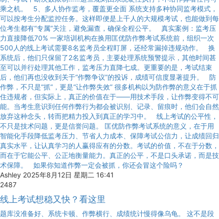
乘之机。 5、多人协作监考，覆盖更全面 系统支持多种协同监考模式，
可以按考生分配监控任务。这样即便是上千人的大规模考试，也能做到每
位考生都有“专属”关注，避免漏查，确保全程公平。 真实案例：监考压
力直接降低70% 一家培训机构在换用匡优防作弊考试系统前，组织一次
500人的线上考试需要8名监考员全程盯屏，还经常漏掉违规动作。 换
系统后，他们只保留了2名监考员，主要处理系统预警提示，其他时间甚
至可以并行处理其他工作，监考压力直降七成。更重要的是，考试结束
后，他们再也没收到关于“作弊争议”的投诉，成绩可信度显著提升。 防
作弊，不只是“抓”，更是“让作弊失效” 很多机构以为防作弊的意义在于抓
住违规者，但实际上，真正的价值在于——用技术手段，让作弊变得不可
能。当考生意识到任何作弊行为都会被识别、记录、留痕时，他们会自然
放弃这种念头，转而把精力投入到真正的学习中。 线上考试的公平性，
不只是技术问题，更是信誉问题。 匡优防作弊考试系统的意义，在于用
智能化手段降低监考压力、节省人力成本、保障考试公信力，让成绩回归
真实水平，让认真学习的人赢得应有的分数。考试的价值，不在于分数，
而在于它能公平、公正地衡量能力。真正的公平，不是口头承诺，而是技
术保障。 如果你知道作弊一定会被抓，你还会冒这个险吗？
Ashley
2025年8月12日 星期二 16:41
2487
线上考试想稳又快？看这里
题库没准备好、系统卡顿、作弊横行、成绩统计慢得像乌龟。 这不是段