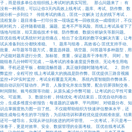
子，而是很多单位在组织线上考试时的真实写照。 那么问题来了： 有
没有一种系统，可以让你3天内高效上线考试，题库、考试、防作弊、数
据分析一步到位？ 传统考试的痛点，匡优一次解决 过去的线下考试，
流程复杂：题目准备—打印分发—现场监考—回收批改—成绩统计，不仅
耗时耗力，还伴随着错题、漏题、监考不严等风险。而线上考试虽省下了
场地与纸张，却又面临技术卡顿、防作弊难、数据分析缺失等新问题。
匡优在线考试系统针对这些痛点，给出了全流程的数字化解决方案，让考
试从准备到出分都快准稳。 1、题库与组卷，高效省心 匡优支持手动、
批量、AI导题等导题方式，覆盖选择题、填空题、问答题等多种题型，用
户还能对题库进行分类、加标签、查重，保证题库干净有序。 同时，智
能组卷几分钟即可完成，一场考试的准备速度提升数倍。无论考生用电
脑、手机还是平板，都能流畅答题，真正做到随时随地考试。 2、防作
弊监控，全程可控 线上考试最大的挑战是防作弊。匡优提供三路音视频
监控+P2P实时监控，考试全程覆盖无死角。 系统内置智能防作弊体系，
能自动识别可疑动作、声音、人脸变化并发出预警。配合切屏强制交卷、
时间限制、账号权限等功能，从源头减少作弊可能，让考试的公平性可量
化、可追溯。 3、数据分析，持续优化 考试结束后，匡优自动判卷出
分，生成多维度分析报告：每道题的正确率、平均用时、对错题分布、知
识点掌握度热力图一目了然。 不仅能帮助组织方快速评估整体水平，还
能生成每位考生的学习报告，为后续培训和课程优化提供精准依据。结果
还可一键导出，实现从评估到改进的闭环管理。 一次考试，不只是考一
张卷子，更是对效率、安全、数据管理的全面考核。 匡优在线考试系