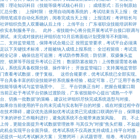
围：理论知识科目（技能等级考试核心科目）； 成绩形式：百分制原始
汇总分数； 上报时限： 使用自动阅卷系统的，考试结束当天上报； 使
用纸笔或非自动化系统的，阅卷完成当天上报； 上报流程：考评组长与
社评组织负责人双重确认后上传； 上传平台：广东省职业技能培训和评
价实名制服务平台。 此外，省技能中心将分批开展考试平台接口联调与
测试。未完成对接的社评组织在10月后将面临计划受限等不利影响。
二、支持监管规范，保障考试合规公正 按照监管要求，考试平台必须满
足以下关键技术标准，才能被纳入成绩上报系统： 全过程留痕：考试流
程全记录，确保信息可追溯； 考试防作弊系统：防切屏、双摄像头监
控、锁屏等手段提升考试公正性； 数据防篡改能力：上传数据需签名确
认，系统应具备权限分级、操作审计； 开放监管端口：支持属地监管部
门查看考试数据，便于复核。 这些合规要求，优考试系统已全部实现。
平台具备丰富的职业技能评价系统服务经验，稳定可靠，已广泛用于各类
技能等级考试与监管场景中。 三、平台切换正当时，把握合规窗口期
当前正处于考试平台切换过渡阶段，广东省技能中心提出“成熟一个平
台、切换一批数据”的策略，建议社评组织尽快完成系统选型与对接。
如果你当前使用的平台尚未完成与实名制平台的对接，或在对接过程中存
在技术障碍，建议优先选择如优考试这类已完成接口联调的平台，保障接
下来的评价工作顺利进行，避免因系统不合规带来政策风险。 四、不止
上传，更能全面提升考试数据管理效率 与其仅为“对接”焦头烂额，不如趁
此机会实现平台全面升级。优考试系统不仅高效支持成绩上传平台对接，
还提供一站式考试解决方案： 完整闭环：从试题管理、组卷、考试到自