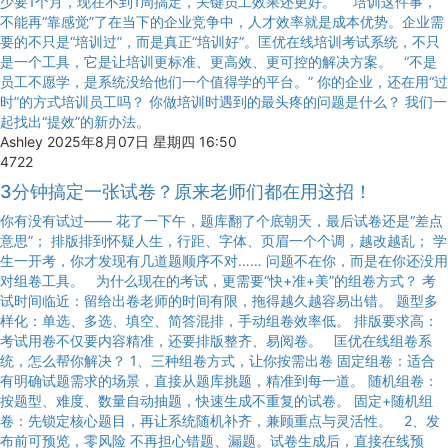
少要1个月，现在不到1周搞定，关键员工效果还更好。” 培训这件事，
不能再“靠感觉”了在当下的企业竞争中，人才效率就是成本优势。企业需
要的不只是“培训过”，而是真正“培训好”。匡优在线培训考试系统，不只
是一个工具，它是让培训更标准、更高效、更可控的解决方案。 “不是
员工不愿学，是系统没给他们一个值得学的平台。” 你的企业，还在用“过
时”的方式培训员工吗？ 你做培训时遇到的最头疼的问题是什么？ 我们一
起找出“提效”的新办法。
Ashley
2025年8月07日 星期四 16:50
4722
3分钟搞定一张试卷？原来老师们都在用这招！
你有没有试过—— 花了一下午，题库翻了个底朝天，最后试卷还是“差点
意思”； 排版排到怀疑人生，行距、字体、页眉一个个调，越改越乱； 学
生一开考，你才发现有几道题顺序不对…… 问题不在你，而是在你还没用
对组卷工具。 为什么现在的考试，更需要“快+准+美”的组卷方式？ 考
试时间临近：留给出卷老师的时间有限，拖得越久越容易出错。 题型多
样化：单选、多选、填空、简答混排，手动组卷效率低。 排版要求高：
考试用卷不仅要内容精准，还要排版整齐、易阅卷。 匡优在线组卷系
统，怎么帮你解决？ 1、三种组卷方式，让你按需出卷 固定组卷：适合
有明确试题需求的场景，直接从题库挑题，精准到每一道。 随机组卷：
按题型、难度、数量自动抽题，快速生成不重复的试卷。 固定+随机组
卷：先锁定核心题目，再让系统随机补齐，兼顾重点与灵活性。 2、发
布前可预览，零风险 不再担心错题、漏题。试卷生成后，直接在线预