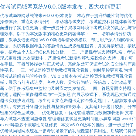
优考试局域网系统V6.0.0版本发布，四大功能更新
优考试局域网系统迎来V6.0.0版本更新，核心在于提升功能性能与优化
操作体验。重点对学情分析、移动端考试支持、考试监控和答题体验等方
面进行了实用性更新，进一步提升了局域网环境下考试系统的灵活性与管
理效率。以下为本次版本的核心更新内容详解： 一、增加学情分析功
能，教学反馈更精准 V6.0.0新增学情分析模块，帮助用户深入洞察考试
数据。系统将根据考生的答题情况生成多维度图表，并支持按班级、按试
卷、按考生个人进行细化对比分析。 二、严肃性考试支持移动端，考试
形式更灵活 此次更新中，严肃性考试新增对移动端设备的支持，用户可
在手机、平板等终端参与正式考试，系统依然可保证考试的安全性与严肃
性要求。 三、考试监控页新增数据可视化看板，实时掌控更直观 为增
强考试组织者的管控效率，V6.0.0版本在考试监控页增加数据可视化看
板，展示当前考试进度、考生人数、异常行为统计等信息，实时动态更
新，便于多考场集中监控与及时应对突发情况。 四、答题界面支持题卡
跳题，适配一页多题模式 在“一页多题”的展示模式下，系统现已支持通过
题卡实现快速跳题。考生可直接点击题卡定位至指定题目，无需频繁滚动
查找，有效提升答题便捷性与整体作答效率，尤其适用于题目较多、分布
密集的综合型试卷。 优化与修复： 优化管理端首页数据加载逻辑 文本
导入试题不查重问题修复 管理端修复试题更新时间显示异常问题 word和
excel导题多个兼容性问题修复 本次V6.0.0版本的推出，进一步提升了
优考试局域网系统在严肃考试场景下的功能覆盖和实用性。后续我们将持