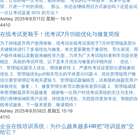
统，让你的每一次考试，都快准稳。 考试的公平和效率，从来不是奢
望，只差一个对的系统。 那么，你还会继续用旧方式凑合吗？还是会试
一次让考试提速 90% 的方法？
Ashley
2025年8月11日 星期一 16:57
4410
在线考试更顺手！优考试7月功能优化与修复简报
为了持续提升用户使用体验，优考试在线考试系统于7月对管理端及部分
关键模块进行了多项优化与修复。本次更新聚焦于兼容性、导出表现、用
户操作体验以及数据准确性等方面，力求为广大考试组织者和学员提供更
稳定、高效的考试环境。以下是本月优化与修复的详细内容： 优化：
1、管理端试题导入优化，增强兼容性 2、严肃性考试设置部分逻辑兼容
优化 3、管理端优化pdf相关导出的字体显示问题 4、优化管理端用户微
信注册登录绑定等相关逻辑 5、管理端试题编辑页，试卷随机抽题页用户
体验优化 修复： 1、修复学情分析导出数据有差异问题 2、管理端成绩
审查理解题异常问题修复 感谢每一位用户对优考试系统的关注与支持。
我们将继续倾听用户反馈，持续迭代优化，为您提供更加专业、智能的在
线考试服务。下一版本更新，敬请期待！
Ashley
2025年8月08日 星期五 15:19
4110
企业在线培训系统：为什么越来越多HR把“培训提效”交
给它？