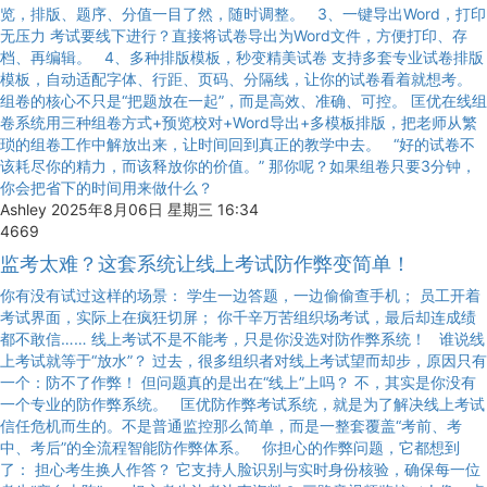
览，排版、题序、分值一目了然，随时调整。 3、一键导出Word，打印
无压力 考试要线下进行？直接将试卷导出为Word文件，方便打印、存
档、再编辑。 4、多种排版模板，秒变精美试卷 支持多套专业试卷排版
模板，自动适配字体、行距、页码、分隔线，让你的试卷看着就想考。
组卷的核心不只是“把题放在一起”，而是高效、准确、可控。 匡优在线组
卷系统用三种组卷方式+预览校对+Word导出+多模板排版，把老师从繁
琐的组卷工作中解放出来，让时间回到真正的教学中去。 “好的试卷不
该耗尽你的精力，而该释放你的价值。” 那你呢？如果组卷只要3分钟，
你会把省下的时间用来做什么？
Ashley
2025年8月06日 星期三 16:34
4669
监考太难？这套系统让线上考试防作弊变简单！
你有没有试过这样的场景： 学生一边答题，一边偷偷查手机； 员工开着
考试界面，实际上在疯狂切屏； 你千辛万苦组织场考试，最后却连成绩
都不敢信…… 线上考试不是不能考，只是你没选对防作弊系统！ 谁说线
上考试就等于“放水”？ 过去，很多组织者对线上考试望而却步，原因只有
一个：防不了作弊！ 但问题真的是出在“线上”上吗？ 不，其实是你没有
一个专业的防作弊系统。 匡优防作弊考试系统，就是为了解决线上考试
信任危机而生的。不是普通监控那么简单，而是一整套覆盖“考前、考
中、考后”的全流程智能防作弊体系。 你担心的作弊问题，它都想到
了： 担心考生换人作答？ 它支持人脸识别与实时身份核验，确保每一位