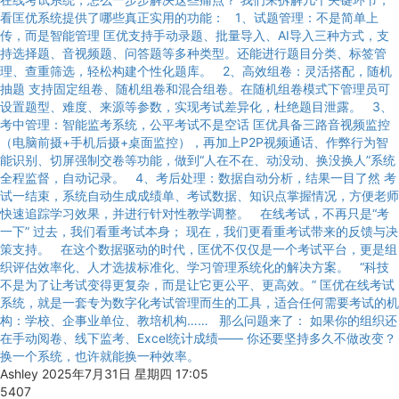
看匡优系统提供了哪些真正实用的功能： 1、试题管理：不是简单上
传，而是智能管理 匡优支持手动录题、批量导入、AI导入三种方式，支
持选择题、音视频题、问答题等多种类型。还能进行题目分类、标签管
理、查重筛选，轻松构建个性化题库。 2、高效组卷：灵活搭配，随机
抽题 支持固定组卷、随机组卷和混合组卷。在随机组卷模式下管理员可
设置题型、难度、来源等参数，实现考试差异化，杜绝题目泄露。 3、
考中管理：智能监考系统，公平考试不是空话 匡优具备三路音视频监控
（电脑前摄+手机后摄+桌面监控），再加上P2P视频通话、作弊行为智
能识别、切屏强制交卷等功能，做到“人在不在、动没动、换没换人”系统
全程监督，自动记录。 4、考后处理：数据自动分析，结果一目了然 考
试一结束，系统自动生成成绩单、考试数据、知识点掌握情况，方便老师
快速追踪学习效果，并进行针对性教学调整。 在线考试，不再只是“考
一下” 过去，我们看重考试本身； 现在，我们更看重考试带来的反馈与决
策支持。 在这个数据驱动的时代，匡优不仅仅是一个考试平台，更是组
织评估效率化、人才选拔标准化、学习管理系统化的解决方案。 “科技
不是为了让考试变得更复杂，而是让它更公平、更高效。” 匡优在线考试
系统，就是一套专为数字化考试管理而生的工具，适合任何需要考试的机
构：学校、企事业单位、教培机构…… 那么问题来了： 如果你的组织还
在手动阅卷、线下监考、Excel统计成绩—— 你还要坚持多久不做改变？
换一个系统，也许就能换一种效率。
Ashley
2025年7月31日 星期四 17:05
5407