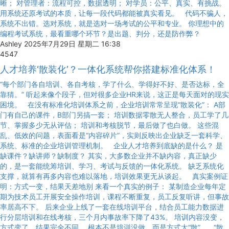
晰； 对管理者：流程可控，数据透明； 对学员：公平、真实、有挑战。
用系统还原考试的本质，让每一段代码都能被真实看见。 代码不骗人，
系统不出错。选对系统，就是选对一场考试的公平和专业。 你理想中的
编程考试系统，最看重哪个环节？是出题、判分，还是防作弊？
Ashley
2025年7月29日 星期二 16:38
4547
人才培养‘散装化’？一体化系统帮你搭建标准化体系！
“每个部门各自培训、各自考核，学了什么、学得好不好、是否达标，全
靠猜。” 听起来像个段子，但对很多企业HR来说，这正是每天面对的现实
困境。 在没有标准化培训体系之前，企业培训常常呈现“散装化”： A部
门有自己的课件，B部门另搞一套； 培训数据零散无人整合，员工学了几
节、掌握多少无从评估； 培训和考核脱节，最后做了也白做。 这些混
乱、低效的问题，表面看是“内容碎片”，实则反映出企业缺乏一套科学、
系统、标准的企业培训管理机制。 企业人才培养到底缺的是什么？ 是
缺课件？缺讲师？缺制度？ 其实，大多数企业并不缺内容，真正缺少
的，是一套能统筹培训、学习、考试与反馈的一体化系统。 缺乏系统化
支撑，就算有再多内容也难以落地，培训效果更无从谈起。 真实案例证
明：方式一变，结果天差地别 来看一个真实的例子： 某制造企业每年定
期为技术员工开展安全操作培训，课程不断重复，员工反复听讲，但事故
率居高不下。 后来企业上线了一套在线培训平台，结合员工能力数据进
行分层培训和在线考核，三个月内事故率下降了43%。 培训内容没变，
方式变了，结果完全不同。 根本不是培训没做，而是方式太“散”。 “散