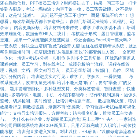
还在靠微信群、PPT搞员工培训？时间搭进去了，结果一问三不知；打卡
签到齐刷刷，考试一塌糊涂；内容千篇一律，员工昏昏欲睡。这不是培
训，这是“走流程”。 真问题不是“员工不想学”，而是“系统不给力”！ 想
想看，每次培训是否都卡在这些点： 多部门培训无法统筹，流程乱、记
录杂； 内容更新麻烦，培训材料传来传去，谁学了谁没学说不清； 培训
效果难量化，数据全靠HR人工统计； 考核流于形式，题目管理难，监考
更难。 如果一个系统能解决这些问题，你还会自己Excel搞一整天吗？
一套系统，解决企业培训“提效”的全部关键 匡优在线培训考试系统，就是
帮你用最短时间，把培训流程“从混乱到高效”的那套解决方案。 全流程
一体化：培训+考试+分析一步到位 告别多个工具切换，匡优系统覆盖从
课程创建、员工学习，到在线考试、成绩分析的全流程。 课程在线管
理：视频、文档、图文都可导入； 员工分组培训：按部门、岗位、区域
灵活分配内容； 培训进度实时可见：谁学了、学多久、一看便知。 考
试系统强大，效果衡量更科学 培训不能只是“听了”，要有“学会了”的反
馈。 题库管理智能化：多种题型支持、分类标签管理、智能查重； 快速
组卷+多端考试：电脑、手机、小程序都能考； 防作弊机制加持：摄像头
监考、切屏检测、实时预警，让培训考核更严谨。 数据驱动决策，培训
效果看得见 用数据说话，培训不再“凭感觉”。学习轨迹+考试结果可视化
统计；支持导出培训报告，方便考核；结合排名机制，推动员工主动参
与。 为什么有些企业，培训完员工真的能“马上上手”？ 去年，一家制造
业公司用匡优系统培训400+新员工，只用7天就完成了入职培训+岗位技
能考核，培训完直接进入实操。对比以往，HR感慨：“以前做这套流程至