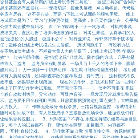
交群甚至会有人卖所谓的“线上考试作弊工具包”。 这些工具的广告词听
起来甚至还有点嚣张——“无痕切屏、摄像头屏蔽、AI自动答题、代考服
务应有尽有。”这不是八卦，而是当下线上考试面临的现实困境。 线上
考试原本是为了让学习与测评更便捷、更高效，但只要作弊存在，公平和
公信力就会被蚕食殆尽。 而且它的影响不止于一次考试： 对机构来说，
成绩失真，直接动摇了培训和选拔的根基； 对考生来说，认真学习的人
被“走捷径”的人超过，极度不公平； 对行业来说，作弊盛行等于破坏信
任，最终会让线上考试模式失去价值。 所以问题来了： 有没有办法，
在不增加监考成本、不耗费大量人力的前提下，让线上考试作弊“彻底失
效”？ 过去的防作弊，是“猫捉老鼠” 传统线上防作弊的方式，几乎都是
依靠人工监考： 监考员全程盯屏幕，一场几百上千人的考试下来，眼睛
酸到流泪； 万一漏掉一个切屏动作，考生就可能轻松翻查资料； 考后如
果有人质疑成绩，还得翻查零散的监考截图，费时费力。 这种模式不仅
效率低，还很容易出现疏漏。 现在的防作弊，是“技术封锁” 当一些用户
换上了匡优防作弊考试系统，局面完全不同—— 1、监考不再眼花 系统
全程自动检测切屏、异常动作、可疑声音等，一旦发现异常就发出警告提
示。监考员不用全程死盯画面，只需要根据预警进行重点关注，大幅降低
人力投入。 2、作弊无处藏身 全程录屏、三路音视频监控，考试结束后
随时可以回放下载。有人质疑成绩？直接播放现场录像，证据铁板钉钉，
让结果更具说服力。 3、想对答案？不存在 系统支持随机组卷与题目乱
序，每个人的试卷都不一样。哪怕坐在隔壁，题目顺序、内容都不
同，“互抄”直接没戏。 4、防作弊不靠自觉 切屏直接交卷、答题时间限
制、考试中断次数限制……这些规则由系统硬性执行，不给作弊者任何可