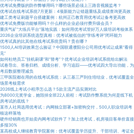
优考试免费版的防作弊够用吗？哪些场景必须上三路音视频监考？
优考试在线考试系统7月更新：4项新能力让错题重练及成绩查询更高效
建工类考证刷题平台搭建案例：杭州正己教育用优考试让备考更高效
优考试免费版功能够用吗？什么样的企业必须付费升级会员？
重庆气矿“大练兵平台”落地实践：如何用优考试管好万人级培训考核体系
2026企业培训系统选型真相：优考试被低估的“学练考评”闭环能力
优考试真的比其他在线考试系统贵吗？贵在哪？
1500人AI培训效果怎么验证？中国联通濮阳分公司用优考试让成果“看得
见”
如何杜绝员工“挂机刷课”和“替考”？优考试企业培训考试系统给出解法
试卷导出、答卷归档、成绩分析、学习追踪——优考试四大导出功能，为
考后数据整理减负
三甲医院都在用的在线考试系统：从三基三严到住培结业，优考试覆盖全
场景考核需求
2026线上考试小程序怎么选？5款主流产品实测对比
为8000元奖学金，她毁掉全班22人前程：考试防作弊系统为何是线下机
房考试的底线？
某市人社局选用优考试：内网独立部署+加密狗交付，500人职业培训考
核这样落地
硬件经销商也开始卖内网考试软件了？加上优考试，机房项目客单价直接
多报30%
某高校成人继续教育学院案例：优考试覆盖学历提升、干部培训、考证全