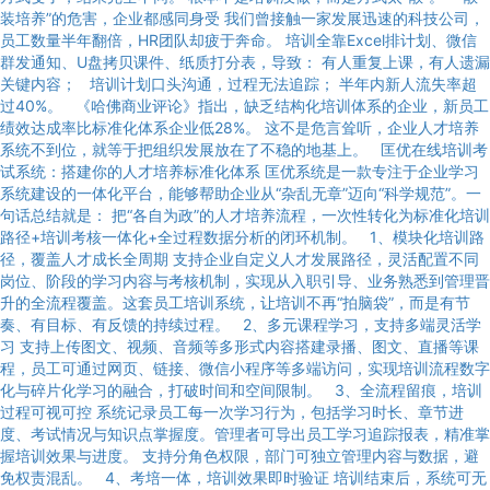
装培养”的危害，企业都感同身受 我们曾接触一家发展迅速的科技公司，
员工数量半年翻倍，HR团队却疲于奔命。 培训全靠Excel排计划、微信
群发通知、U盘拷贝课件、纸质打分表，导致： 有人重复上课，有人遗漏
关键内容； 培训计划口头沟通，过程无法追踪； 半年内新人流失率超
过40%。 《哈佛商业评论》指出，缺乏结构化培训体系的企业，新员工
绩效达成率比标准化体系企业低28%。 这不是危言耸听，企业人才培养
系统不到位，就等于把组织发展放在了不稳的地基上。 匡优在线培训考
试系统：搭建你的人才培养标准化体系 匡优系统是一款专注于企业学习
系统建设的一体化平台，能够帮助企业从“杂乱无章”迈向“科学规范”。一
句话总结就是： 把“各自为政”的人才培养流程，一次性转化为标准化培训
路径+培训考核一体化+全过程数据分析的闭环机制。 1、模块化培训路
径，覆盖人才成长全周期 支持企业自定义人才发展路径，灵活配置不同
岗位、阶段的学习内容与考核机制，实现从入职引导、业务熟悉到管理晋
升的全流程覆盖。这套员工培训系统，让培训不再“拍脑袋”，而是有节
奏、有目标、有反馈的持续过程。 2、多元课程学习，支持多端灵活学
习 支持上传图文、视频、音频等多形式内容搭建录播、图文、直播等课
程，员工可通过网页、链接、微信小程序等多端访问，实现培训流程数字
化与碎片化学习的融合，打破时间和空间限制。 3、全流程留痕，培训
过程可视可控 系统记录员工每一次学习行为，包括学习时长、章节进
度、考试情况与知识点掌握度。管理者可导出员工学习追踪报表，精准掌
握培训效果与进度。 支持分角色权限，部门可独立管理内容与数据，避
免权责混乱。 4、考培一体，培训效果即时验证 培训结束后，系统可无