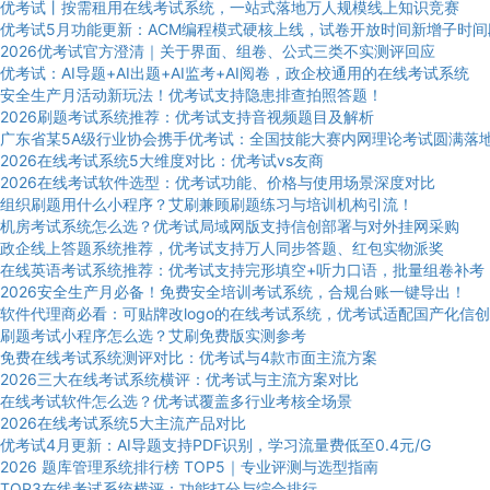
优考试丨按需租用在线考试系统，一站式落地万人规模线上知识竞赛
优考试5月功能更新：ACM编程模式硬核上线，试卷开放时间新增子时间
2026优考试官方澄清｜关于界面、组卷、公式三类不实测评回应
优考试：AI导题+AI出题+AI监考+AI阅卷，政企校通用的在线考试系统
安全生产月活动新玩法！优考试支持隐患排查拍照答题！
2026刷题考试系统推荐：优考试支持音视频题目及解析
广东省某5A级行业协会携手优考试：全国技能大赛内网理论考试圆满落
2026在线考试系统5大维度对比：优考试vs友商
2026在线考试软件选型：优考试功能、价格与使用场景深度对比
组织刷题用什么小程序？艾刷兼顾刷题练习与培训机构引流！
机房考试系统怎么选？优考试局域网版支持信创部署与对外挂网采购
政企线上答题系统推荐，优考试支持万人同步答题、红包实物派奖
在线英语考试系统推荐：优考试支持完形填空+听力口语，批量组卷补考
2026安全生产月必备！免费安全培训考试系统，合规台账一键导出！
软件代理商必看：可贴牌改logo的在线考试系统，优考试适配国产化信创
刷题考试小程序怎么选？艾刷免费版实测参考
免费在线考试系统测评对比：优考试与4款市面主流方案
2026三大在线考试系统横评：优考试与主流方案对比
在线考试软件怎么选？优考试覆盖多行业考核全场景
2026在线考试系统5大主流产品对比
优考试4月更新：AI导题支持PDF识别，学习流量费低至0.4元/G
2026 题库管理系统排行榜 TOP5｜专业评测与选型指南
TOP3在线考试系统横评：功能打分与综合排行