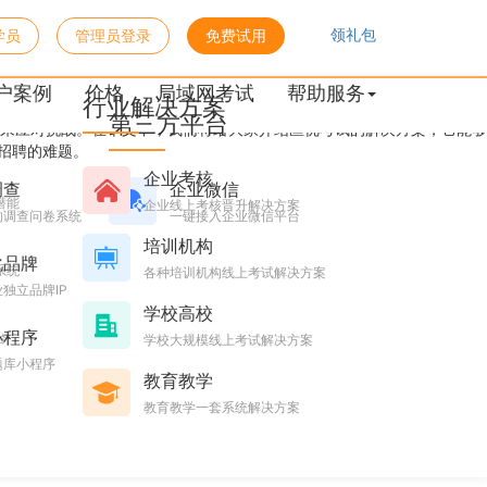
领礼包
学员
管理员登录
免费试用
户案例
价格
局域网考试
帮助服务
行业解决方案
第三方平台
来应对挑战。在本文中，我们将给大家介绍匡优考试的解决方案，它能够
招聘的难题。
企业考核
调查
企业微信
潜能
企业线上考核晋升解决方案
的调查问卷系统
一键接入企业微信平台
培训机构
化品牌
系统
各种培训机构线上考试解决方案
独立品牌IP
学校高校
小程序
台
学校大规模线上考试解决方案
题库小程序
教育教学
教育教学一套系统解决方案