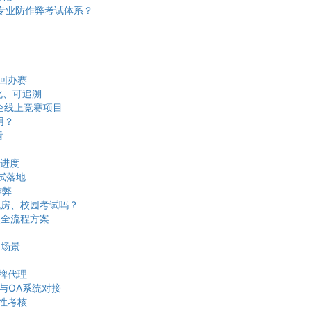
建专业防作弊考试体系？
回办赛
化、可追溯
企线上竞赛项目
用？
看
进度
试落地
作弊
机房、校园考试吗？
奖全流程方案
全场景
牌代理
与OA系统对接
段性考核