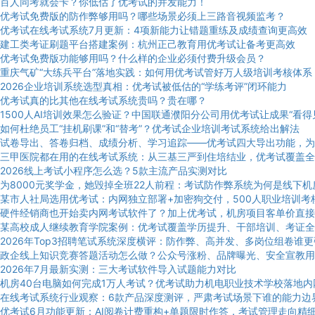
百人同考就会卡？你低估了优考试的并发能力！
优考试免费版的防作弊够用吗？哪些场景必须上三路音视频监考？
优考试在线考试系统7月更新：4项新能力让错题重练及成绩查询更高效
建工类考证刷题平台搭建案例：杭州正己教育用优考试让备考更高效
优考试免费版功能够用吗？什么样的企业必须付费升级会员？
重庆气矿“大练兵平台”落地实践：如何用优考试管好万人级培训考核体系
2026企业培训系统选型真相：优考试被低估的“学练考评”闭环能力
优考试真的比其他在线考试系统贵吗？贵在哪？
1500人AI培训效果怎么验证？中国联通濮阳分公司用优考试让成果“看得
如何杜绝员工“挂机刷课”和“替考”？优考试企业培训考试系统给出解法
试卷导出、答卷归档、成绩分析、学习追踪——优考试四大导出功能，为
三甲医院都在用的在线考试系统：从三基三严到住培结业，优考试覆盖全
2026线上考试小程序怎么选？5款主流产品实测对比
为8000元奖学金，她毁掉全班22人前程：考试防作弊系统为何是线下
某市人社局选用优考试：内网独立部署+加密狗交付，500人职业培训考
硬件经销商也开始卖内网考试软件了？加上优考试，机房项目客单价直接
某高校成人继续教育学院案例：优考试覆盖学历提升、干部培训、考证全
2026年Top3招聘笔试系统深度横评：防作弊、高并发、多岗位组卷谁
政企线上知识竞赛答题活动怎么做？公众号涨粉、品牌曝光、安全宣教用
2026年7月最新实测：三大考试软件导入试题能力对比
机房40台电脑如何完成1万人考试？优考试助力机电职业技术学校落地内
在线考试系统行业观察：6款产品深度测评，严肃考试场景下谁的能力边
优考试6月功能更新：AI阅卷计费重构+单题限时作答，考试管理走向精