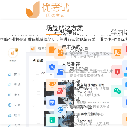
优考试
博客
企业招聘必看|关于企业金
场景解决方案
alice
2024年4月01日 星期一 12:00
阅读 3692
在线考试
学习
在企业招聘的过程中，金三银四是一个非常重要的时间节点。这个时期，
帮助企业快速而准确地筛选简历，并进行智能视频面试。通过使用"匡优考
严肃考试
人员管理
全面的防作弊手段，保障考试公平
全方位便捷考生管理
人员测评
题库管理
线上全流程智能人员测评挖掘人才
便捷搭建题库管理系统
知识竞赛
在线考试
趣味、党史、学校线上知识竞赛
高效一站式考试服务
招聘笔试
助力搭建企业线上招聘笔试平台
智能防作弊
智能防作弊与监考中心
刷题练习
AI智能高效刷题方案，提高成绩