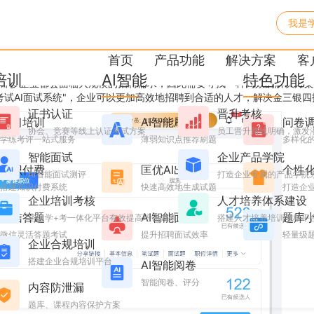
我是
三银四大规模招聘解决方案
首页
产品功能
解决方案
客
培训
AI智能
特色功能
许多企业都会面临大规模的招聘需求，因此需要寻找一种高效的解决方案
试AI面试系统"，企业可以更加高效地招聘到合适的人才，解决金三银四
证书认证
晋升考核
学习培训
AI智能刷题
问卷
协会、竞赛等线上认证考试方案
员工晋升路线明确，激发
学练考评一站式服务
薄弱知识点推荐刷题
多样化
智能面试
企业产品学院
知识付费
匡优AI出题
个性
AI智能面试测评
打造企业专属的产品学院
搭建知识付费系统
快速高效地生成试题
打造企业
企业培训考核
人才培养体系建设
微信答题
AI智能面试
题库
搭建学+考一体化平台有效提高培训效果
搭建人才培养培训考核平
微信灵活答题考试
提升招聘面试效率
轻量级
企业合规培训
搭建企业合规培训平台
AI智能阅卷
智能阅卷、评分
内容防泄漏
题库、课程内容保护方案