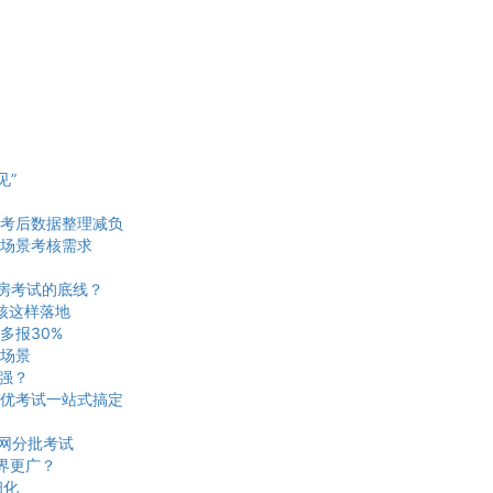
见”
考后数据整理减负
场景考核需求
机房考试的底线？
核这样落地
多报30%
场景
更强？
优考试一站式搞定
网分批考试
界更广？
细化