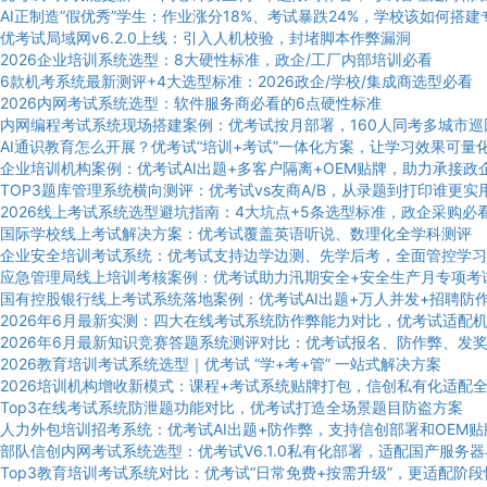
AI正制造“假优秀”学生：作业涨分18%、考试暴跌24%，学校该如何搭
优考试局域网v6.2.0上线：引入人机校验，封堵脚本作弊漏洞
2026企业培训系统选型：8大硬性标准，政企/工厂内部培训必看
6款机考系统最新测评+4大选型标准：2026政企/学校/集成商选型必看
2026内网考试系统选型：软件服务商必看的6点硬性标准
内网编程考试系统现场搭建案例：优考试按月部署，160人同考多城市巡
AI通识教育怎么开展？优考试“培训+考试”一体化方案，让学习效果可量
企业培训机构案例：优考试AI出题+多客户隔离+OEM贴牌，助力承接政
TOP3题库管理系统横向测评：优考试vs友商A/B，从录题到打印谁更实
2026线上考试系统选型避坑指南：4大坑点+5条选型标准，政企采购必
国际学校线上考试解决方案：优考试覆盖英语听说、数理化全学科测评
企业安全培训考试系统：优考试支持边学边测、先学后考，全面管控学习
应急管理局线上培训考核案例：优考试助力汛期安全+安全生产月专项考
国有控股银行线上考试系统落地案例：优考试AI出题+万人并发+招聘防
2026年6月最新实测：四大在线考试系统防作弊能力对比，优考试适配
2026年6月最新知识竞赛答题系统测评对比：优考试报名、防作弊、发
2026教育培训考试系统选型｜优考试 “学+考+管” 一站式解决方案
2026培训机构增收新模式：课程+考试系统贴牌打包，信创私有化适配
Top3在线考试系统防泄题功能对比，优考试打造全场景题目防盗方案
人力外包培训招考系统：优考试AI出题+防作弊，支持信创部署和OEM贴
部队信创内网考试系统选型：优考试V6.1.0私有化部署，适配国产服务器
Top3教育培训考试系统对比：优考试“日常免费+按需升级”，更适配阶