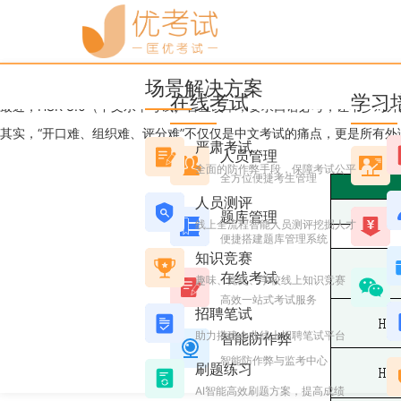
优考试
博客
如何低成本组织口语视唱在线考
场景解决方案
Candice
2025年12月23日 星期二 11:41
阅读 1880
在线考试
学习
最近，HSK 3.0（中文水平考试）官宣改革，要求口语必考，让不少对
其实，“开口难、组织难、评分难”不仅仅是中文考试的痛点，更是所有
严肃考试
人员管理
全面的防作弊手段，保障考试公平
全方位便捷考生管理
人员测评
题库管理
线上全流程智能人员测评挖掘人才
便捷搭建题库管理系统
知识竞赛
在线考试
趣味、党史、学校线上知识竞赛
高效一站式考试服务
招聘笔试
助力搭建企业线上招聘笔试平台
智能防作弊
智能防作弊与监考中心
刷题练习
AI智能高效刷题方案，提高成绩