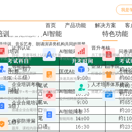
我是
试？HSK 3.0改革必看！
首页
产品功能
解决方案
客
培训
AI智能
特色功能
外汉语机构的老师愁坏了。
外语培训、音乐艺考、朗诵演讲类机构共同的噩梦。
证书认证
晋升考核
学习培训
AI智能刷题
问卷
协会、竞赛等线上认证考试方案
员工晋升路线明确，激发
学练考评一站式服务
薄弱知识点推荐刷题
多样化
智能面试
企业产品学院
知识付费
匡优AI出题
个性
AI智能面试测评
打造企业专属的产品学院
搭建知识付费系统
快速高效地生成试题
打造企业
企业培训考核
人才培养体系建设
微信答题
AI智能面试
题库
搭建学+考一体化平台有效提高培训效果
搭建人才培养培训考核平
微信灵活答题考试
提升招聘面试效率
轻量级
企业合规培训
搭建企业合规培训平台
AI智能阅卷
智能阅卷、评分
内容防泄漏
题库、课程内容保护方案