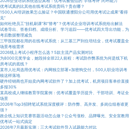
2026企业培训系统选型真相：优考试被低估的“学练考评”闭环能力
优考试真的比其他在线考试系统贵吗？贵在哪？
1500人AI培训效果怎么验证？中国联通濮阳分公司用优考试让成果“看得
见”
如何杜绝员工“挂机刷课”和“替考”？优考试企业培训考试系统给出解法
试卷导出、答卷归档、成绩分析、学习追踪——优考试四大导出功能，为
考后数据整理减负
三甲医院都在用的在线考试系统：从三基三严到住培结业，优考试覆盖全
场景考核需求
2026线上考试小程序怎么选？5款主流产品实测对比
为8000元奖学金，她毁掉全班22人前程：考试防作弊系统为何是线下机
房考试的底线？
某市人社局选用优考试：内网独立部署+加密狗交付，500人职业培训考
核这样落地
硬件经销商也开始卖内网考试软件了？加上优考试，机房项目客单价直接
多报30%
某高校成人继续教育学院案例：优考试覆盖学历提升、干部培训、考证全
场景
2026年Top3招聘笔试系统深度横评：防作弊、高并发、多岗位组卷谁更
强？
政企线上知识竞赛答题活动怎么做？公众号涨粉、品牌曝光、安全宣教用
优考试一站式搞定
2026年7月最新实测：三大考试软件导入试题能力对比