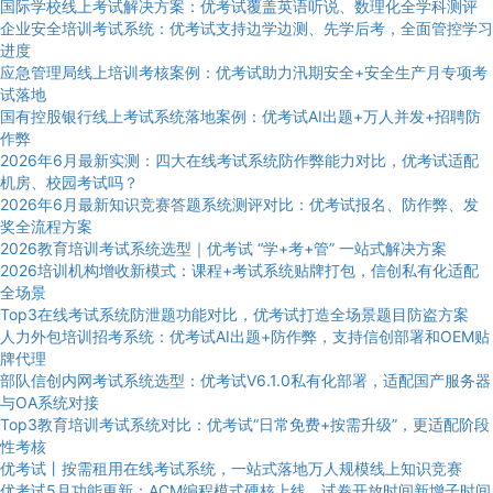
国际学校线上考试解决方案：优考试覆盖英语听说、数理化全学科测评
企业安全培训考试系统：优考试支持边学边测、先学后考，全面管控学习
进度
应急管理局线上培训考核案例：优考试助力汛期安全+安全生产月专项考
试落地
国有控股银行线上考试系统落地案例：优考试AI出题+万人并发+招聘防
作弊
2026年6月最新实测：四大在线考试系统防作弊能力对比，优考试适配
机房、校园考试吗？
2026年6月最新知识竞赛答题系统测评对比：优考试报名、防作弊、发
奖全流程方案
2026教育培训考试系统选型｜优考试 “学+考+管” 一站式解决方案
2026培训机构增收新模式：课程+考试系统贴牌打包，信创私有化适配
全场景
Top3在线考试系统防泄题功能对比，优考试打造全场景题目防盗方案
人力外包培训招考系统：优考试AI出题+防作弊，支持信创部署和OEM贴
牌代理
部队信创内网考试系统选型：优考试V6.1.0私有化部署，适配国产服务器
与OA系统对接
Top3教育培训考试系统对比：优考试“日常免费+按需升级”，更适配阶段
性考核
优考试丨按需租用在线考试系统，一站式落地万人规模线上知识竞赛
优考试5月功能更新：ACM编程模式硬核上线，试卷开放时间新增子时间