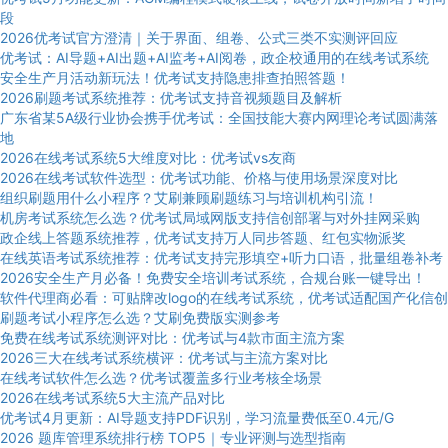
段
2026优考试官方澄清｜关于界面、组卷、公式三类不实测评回应
优考试：AI导题+AI出题+AI监考+AI阅卷，政企校通用的在线考试系统
安全生产月活动新玩法！优考试支持隐患排查拍照答题！
2026刷题考试系统推荐：优考试支持音视频题目及解析
广东省某5A级行业协会携手优考试：全国技能大赛内网理论考试圆满落
地
2026在线考试系统5大维度对比：优考试vs友商
2026在线考试软件选型：优考试功能、价格与使用场景深度对比
组织刷题用什么小程序？艾刷兼顾刷题练习与培训机构引流！
机房考试系统怎么选？优考试局域网版支持信创部署与对外挂网采购
政企线上答题系统推荐，优考试支持万人同步答题、红包实物派奖
在线英语考试系统推荐：优考试支持完形填空+听力口语，批量组卷补考
2026安全生产月必备！免费安全培训考试系统，合规台账一键导出！
软件代理商必看：可贴牌改logo的在线考试系统，优考试适配国产化信创
刷题考试小程序怎么选？艾刷免费版实测参考
免费在线考试系统测评对比：优考试与4款市面主流方案
2026三大在线考试系统横评：优考试与主流方案对比
在线考试软件怎么选？优考试覆盖多行业考核全场景
2026在线考试系统5大主流产品对比
优考试4月更新：AI导题支持PDF识别，学习流量费低至0.4元/G
2026 题库管理系统排行榜 TOP5｜专业评测与选型指南