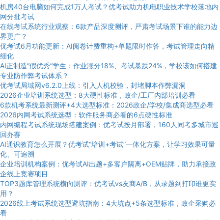
机房40台电脑如何完成1万人考试？优考试助力机电职业技术学校落地内
网分批考试
在线考试系统行业观察：6款产品深度测评，严肃考试场景下谁的能力边
界更广？
优考试6月功能更新：AI阅卷计费重构+单题限时作答，考试管理走向精
细化
AI正制造“假优秀”学生：作业涨分18%、考试暴跌24%，学校该如何搭建
专业防作弊考试体系？
优考试局域网v6.2.0上线：引入人机校验，封堵脚本作弊漏洞
2026企业培训系统选型：8大硬性标准，政企/工厂内部培训必看
6款机考系统最新测评+4大选型标准：2026政企/学校/集成商选型必看
2026内网考试系统选型：软件服务商必看的6点硬性标准
内网编程考试系统现场搭建案例：优考试按月部署，160人同考多城市巡
回办赛
AI通识教育怎么开展？优考试“培训+考试”一体化方案，让学习效果可量
化、可追溯
企业培训机构案例：优考试AI出题+多客户隔离+OEM贴牌，助力承接政
企线上竞赛项目
TOP3题库管理系统横向测评：优考试vs友商A/B，从录题到打印谁更实
用？
2026线上考试系统选型避坑指南：4大坑点+5条选型标准，政企采购必
看