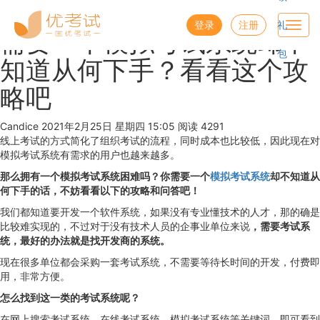
优考试
博客
登录
注册
礼
Toggl
需要一个模拟考试系统却不
navig
包
知道从何下手？看看这个攻
略吧
Candice
2021年2月25日 星期四 15:05
阅读 4291
线上考试的方式简化了组织考试的流程，同时成本也比较低，因此现在对
模拟考试系统有需求的用户也越来越多。
那么拥有一个模拟考试系统困难吗？你需要一个
模拟考试系统
却不知道从
何下手的话，不妨看看以下的攻略和问答吧！
我们都知道要开发一个软件系统，如果没有专业懂技术的人才，那的确是
比较难实现的，不过对于没有技术人员的企事业单位来说
，需要考试系
统，最好的办法就是找开发商的系统。
现在很多单位都会采购一套考试系统，不需要等待长时间的开发，付费即
用，非常方便。
怎么找到这一类的考试系统呢？
在网上搜索考试系统、在线考试系统、模拟考试系统等关键词，即可看到