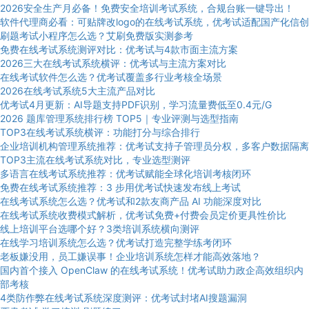
2026安全生产月必备！免费安全培训考试系统，合规台账一键导出！
软件代理商必看：可贴牌改logo的在线考试系统，优考试适配国产化信创
刷题考试小程序怎么选？艾刷免费版实测参考
免费在线考试系统测评对比：优考试与4款市面主流方案
2026三大在线考试系统横评：优考试与主流方案对比
在线考试软件怎么选？优考试覆盖多行业考核全场景
2026在线考试系统5大主流产品对比
优考试4月更新：AI导题支持PDF识别，学习流量费低至0.4元/G
2026 题库管理系统排行榜 TOP5｜专业评测与选型指南
TOP3在线考试系统横评：功能打分与综合排行
企业培训机构管理系统推荐：优考试支持子管理员分权，多客户数据隔离
TOP3主流在线考试系统对比，专业选型测评
多语言在线考试系统推荐：优考试赋能全球化培训考核闭环
免费在线考试系统推荐：3 步用优考试快速发布线上考试
在线考试系统怎么选？优考试和2款友商产品 AI 功能深度对比
在线考试系统收费模式解析，优考试免费+付费会员定价更具性价比
线上培训平台选哪个好？3类培训系统横向测评
在线学习培训系统怎么选？优考试打造完整学练考闭环
老板嫌没用，员工嫌误事！企业培训系统怎样才能高效落地？
国内首个接入 OpenClaw 的在线考试系统！优考试助力政企高效组织内
部考核
4类防作弊在线考试系统深度测评：优考试封堵AI搜题漏洞