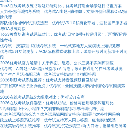
Top3在线考试系统防泄题功能对比，优考试打造全场景题目防盗方案
人力外包培训招考系统：优考试AI出题+防作弊，支持信创部署和OEM贴
牌代理
部队信创内网考试系统选型：优考试V6.1.0私有化部署，适配国产服务器
与OA系统对接
Top3教育培训考试系统对比：优考试“日常免费+按需升级”，更适配阶段
性考核
优考试丨按需租用在线考试系统，一站式落地万人规模线上知识竞赛
优考试5月功能更新：ACM编程模式硬核上线，试卷开放时间新增子时间
段
2026优考试官方澄清｜关于界面、组卷、公式三类不实测评回应
优考试：AI导题+AI出题+AI监考+AI阅卷，政企校通用的在线考试系统
安全生产月活动新玩法！优考试支持隐患排查拍照答题！
2026刷题考试系统推荐：优考试支持音视频题目及解析
广东省某5A级行业协会携手优考试：全国技能大赛内网理论考试圆满落
地
2026在线考试系统5大维度对比：优考试vs友商
2026在线考试软件选型：优考试功能、价格与使用场景深度对比
组织刷题用什么小程序？艾刷兼顾刷题练习与培训机构引流！
机房考试系统怎么选？优考试局域网版支持信创部署与对外挂网采购
政企线上答题系统推荐，优考试支持万人同步答题、红包实物派奖
在线英语考试系统推荐：优考试支持完形填空+听力口语，批量组卷补考