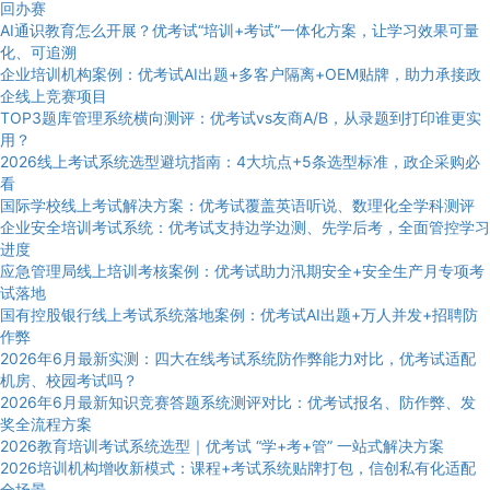
回办赛
AI通识教育怎么开展？优考试“培训+考试”一体化方案，让学习效果可量
化、可追溯
企业培训机构案例：优考试AI出题+多客户隔离+OEM贴牌，助力承接政
企线上竞赛项目
TOP3题库管理系统横向测评：优考试vs友商A/B，从录题到打印谁更实
用？
2026线上考试系统选型避坑指南：4大坑点+5条选型标准，政企采购必
看
国际学校线上考试解决方案：优考试覆盖英语听说、数理化全学科测评
企业安全培训考试系统：优考试支持边学边测、先学后考，全面管控学习
进度
应急管理局线上培训考核案例：优考试助力汛期安全+安全生产月专项考
试落地
国有控股银行线上考试系统落地案例：优考试AI出题+万人并发+招聘防
作弊
2026年6月最新实测：四大在线考试系统防作弊能力对比，优考试适配
机房、校园考试吗？
2026年6月最新知识竞赛答题系统测评对比：优考试报名、防作弊、发
奖全流程方案
2026教育培训考试系统选型｜优考试 “学+考+管” 一站式解决方案
2026培训机构增收新模式：课程+考试系统贴牌打包，信创私有化适配
全场景