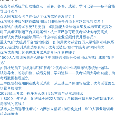
在线考试系统导出功能盘点：试卷、答卷、成绩、学习记录——各平台能
导出什么？
百人同考就会卡？你低估了优考试的并发能力！
优考试免费版的防作弊够用吗？哪些场景必须上三路音视频监考？
优考试在线考试系统7月更新：4项新能力让错题重练及成绩查询更高效
建工类考证刷题平台搭建案例：杭州正己教育用优考试让备考更高效
优考试免费版功能够用吗？什么样的企业必须付费升级会员？
重庆气矿“大练兵平台”落地实践：如何用优考试管好万人级培训考核体系
2026企业培训系统选型真相：优考试被低估的“学练考评”闭环能力
优考试真的比其他在线考试系统贵吗？贵在哪？
1500人AI培训效果怎么验证？中国联通濮阳分公司用优考试让成果“看得
见”
如何杜绝员工“挂机刷课”和“替考”？优考试企业培训考试系统给出解法
试卷导出、答卷归档、成绩分析、学习追踪——优考试四大导出功能，为
考后数据整理减负
三甲医院都在用的在线考试系统：从三基三严到住培结业，优考试覆盖全
场景考核需求
2026线上考试小程序怎么选？5款主流产品实测对比
为8000元奖学金，她毁掉全班22人前程：考试防作弊系统为何是线下机
房考试的底线？
某市人社局选用优考试：内网独立部署+加密狗交付，500人职业培训考
核这样落地