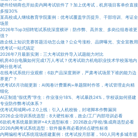
硬件经销商也开始卖内网考试软件了？加上优考试，机房项目客单价直接
多报30%
某高校成人继续教育学院案例：优考试覆盖学历提升、干部培训、考证全
场景
2026年Top3招聘笔试系统深度横评：防作弊、高并发、多岗位组卷谁更
强？
政企线上知识竞赛答题活动怎么做？公众号涨粉、品牌曝光、安全宣教用
优考试一站式搞定
2026年7月最新实测：三大考试软件导入试题能力对比
机房40台电脑如何完成1万人考试？优考试助力机电职业技术学校落地内
网分批考试
在线考试系统行业观察：6款产品深度测评，严肃考试场景下谁的能力边
界更广？
优考试6月功能更新：AI阅卷计费重构+单题限时作答，考试管理走向精
细化
AI正制造“假优秀”学生：作业涨分18%、考试暴跌24%，学校该如何搭建
专业防作弊考试体系？
优考试局域网v6.2.0上线：引入人机校验，封堵脚本作弊漏洞
2026企业培训系统选型：8大硬性标准，政企/工厂内部培训必看
6款机考系统最新测评+4大选型标准：2026政企/学校/集成商选型必看
2026内网考试系统选型：软件服务商必看的6点硬性标准
内网编程考试系统现场搭建案例：优考试按月部署，160人同考多城市巡