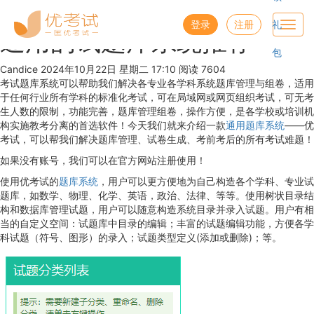
优考试
博客
登录
注册
礼
Toggl
通用的试题库系统推荐
navig
包
Candice
2024年10月22日 星期二 17:10
阅读 7604
考试题库系统可以帮助我们解决各专业各学科系统题库管理与组卷，适用
于任何行业所有学科的标准化考试，可在局域网或网页组织考试，可无考
生人数的限制，功能完善，题库管理组卷，操作方便，是各学校或培训机
构实施教考分离的首选软件！今天我们就来介绍一款
通用题库系统
——优
考试，可以帮我们解决题库管理、试卷生成、考前考后的所有考试难题！
如果没有账号，我们可以在官方网站注册使用！
使用优考试的
题库系统
，用户可以更方便地为自己构造各个学科、专业试
题库，如数学、物理、化学、英语，政治、法律、等等。使用树状目录结
构和数据库管理试题，用户可以随意构造系统目录并录入试题。用户有相
当的自定义空间：试题库中目录的编辑；丰富的试题编辑功能，方便各学
科试题（符号、图形）的录入；试题类型定义(添加或删除)；等。