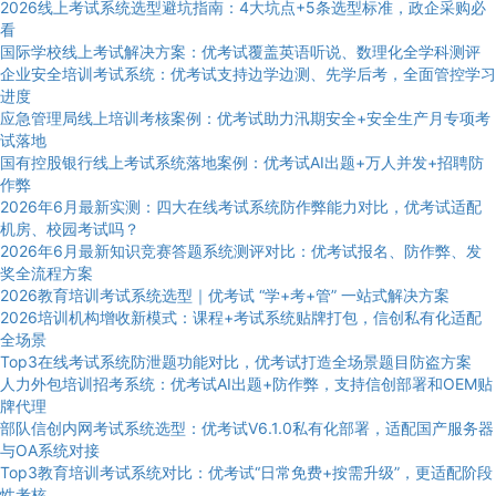
2026线上考试系统选型避坑指南：4大坑点+5条选型标准，政企采购必
看
国际学校线上考试解决方案：优考试覆盖英语听说、数理化全学科测评
企业安全培训考试系统：优考试支持边学边测、先学后考，全面管控学习
进度
应急管理局线上培训考核案例：优考试助力汛期安全+安全生产月专项考
试落地
国有控股银行线上考试系统落地案例：优考试AI出题+万人并发+招聘防
作弊
2026年6月最新实测：四大在线考试系统防作弊能力对比，优考试适配
机房、校园考试吗？
2026年6月最新知识竞赛答题系统测评对比：优考试报名、防作弊、发
奖全流程方案
2026教育培训考试系统选型｜优考试 “学+考+管” 一站式解决方案
2026培训机构增收新模式：课程+考试系统贴牌打包，信创私有化适配
全场景
Top3在线考试系统防泄题功能对比，优考试打造全场景题目防盗方案
人力外包培训招考系统：优考试AI出题+防作弊，支持信创部署和OEM贴
牌代理
部队信创内网考试系统选型：优考试V6.1.0私有化部署，适配国产服务器
与OA系统对接
Top3教育培训考试系统对比：优考试“日常免费+按需升级”，更适配阶段
性考核