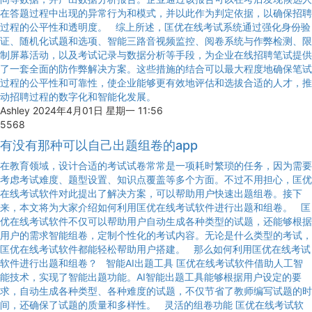
在答题过程中出现的异常行为和模式，并以此作为判定依据，以确保招聘
过程的公平性和透明度。 综上所述，匡优在线考试系统通过强化身份验
证、随机化试题和选项、智能三路音视频监控、阅卷系统与作弊检测、限
制屏幕活动，以及考试记录与数据分析等手段，为企业在线招聘笔试提供
了一套全面的防作弊解决方案。这些措施的结合可以最大程度地确保笔试
过程的公平性和可靠性，使企业能够更有效地评估和选拔合适的人才，推
动招聘过程的数字化和智能化发展。
Ashley
2024年4月01日 星期一 11:56
5568
有没有那种可以自己出题组卷的app
在教育领域，设计合适的考试试卷常常是一项耗时繁琐的任务，因为需要
考虑考试难度、题型设置、知识点覆盖等多个方面。不过不用担心，匡优
在线考试软件对此提出了解决方案，可以帮助用户快速出题组卷。接下
来，本文将为大家介绍如何利用匡优在线考试软件进行出题和组卷。 匡
优在线考试软件不仅可以帮助用户自动生成各种类型的试题，还能够根据
用户的需求智能组卷，定制个性化的考试内容。无论是什么类型的考试，
匡优在线考试软件都能轻松帮助用户搭建。 那么如何利用匡优在线考试
软件进行出题和组卷？ 智能AI出题工具 匡优在线考试软件借助人工智
能技术，实现了智能出题功能。AI智能出题工具能够根据用户设定的要
求，自动生成各种类型、各种难度的试题，不仅节省了教师编写试题的时
间，还确保了试题的质量和多样性。 灵活的组卷功能 匡优在线考试软