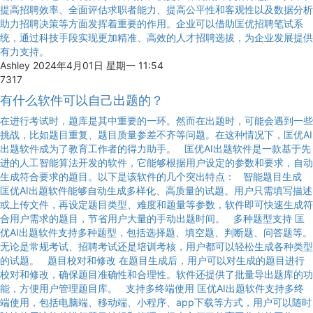
提高招聘效率、全面评估求职者能力、提高公平性和客观性以及数据分析
助力招聘决策等方面发挥着重要的作用。企业可以借助匡优招聘笔试系
统，通过科技手段实现更加精准、高效的人才招聘选拔，为企业发展提供
有力支持。
Ashley
2024年4月01日 星期一 11:54
7317
有什么软件可以自己出题的？
在进行考试时，题库是其中重要的一环。然而在出题时，可能会遇到一些
挑战，比如题目重复、题目质量参差不齐等问题。在这种情况下，匡优AI
出题软件成为了教育工作者的得力助手。 匡优AI出题软件是一款基于先
进的人工智能算法开发的软件，它能够根据用户设定的参数和要求，自动
生成符合要求的题目。以下是该软件的几个突出特点： 智能题目生成
匡优AI出题软件能够自动生成多样化、高质量的试题。用户只需填写描述
或上传文件，再设定题目类型、难度和题量等参数，软件即可快速生成符
合用户需求的题目，节省用户大量的手动出题时间。 多种题型支持 匡
优AI出题软件支持多种题型，包括选择题、填空题、判断题、问答题等。
无论是常规考试、招聘考试还是培训考核，用户都可以轻松生成各种类型
的试题。 题目校对和修改 在题目生成后，用户可以对生成的题目进行
校对和修改，确保题目准确性和合理性。软件还提供了批量导出题库的功
能，方便用户管理题目库。 支持多终端使用 匡优AI出题软件支持多终
端使用，包括电脑端、移动端、小程序、app下载等方式，用户可以随时