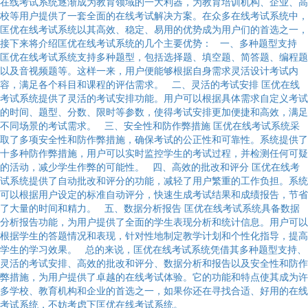
在线考试系统逐渐成为教育领域的一大利器，为教育培训机构、企业、高
校等用户提供了一套全面的在线考试解决方案。在众多在线考试系统中，
匡优在线考试系统以其高效、稳定、易用的优势成为用户们的首选之一，
接下来将介绍匡优在线考试系统的几个主要优势： 一、多种题型支持
匡优在线考试系统支持多种题型，包括选择题、填空题、简答题、编程题
以及音视频题等。这样一来，用户便能够根据自身需求灵活设计考试内
容，满足各个科目和课程的评估需求。 二、灵活的考试安排 匡优在线
考试系统提供了灵活的考试安排功能。用户可以根据具体需求自定义考试
的时间、题型、分数、限时等参数，使得考试安排更加便捷和高效，满足
不同场景的考试需求。 三、安全性和防作弊措施 匡优在线考试系统采
取了多项安全性和防作弊措施，确保考试的公正性和可靠性。系统提供了
十多种防作弊措施，用户可以实时监控学生的考试过程，并检测任何可疑
的活动，减少学生作弊的可能性。 四、高效的批改和评分 匡优在线考
试系统提供了自动批改和评分的功能，减轻了用户繁重的工作负担。系统
可以根据用户设定的标准自动评分，快速生成考试结果和成绩报告，节省
了大量的时间和精力。 五、数据分析报告 匡优在线考试系统具备数据
分析报告功能，为用户提供了全面的学生表现分析和统计信息。用户可以
根据学生的答题情况和表现，针对性地制定教学计划和个性化指导，提高
学生的学习效果。 总的来说，匡优在线考试系统凭借其多种题型支持、
灵活的考试安排、高效的批改和评分、数据分析和报告以及安全性和防作
弊措施，为用户提供了卓越的在线考试体验。它的功能和特点使其成为许
多学校、教育机构和企业的首选之一，如果你还在寻找合适、好用的在线
考试系统，不妨考虑下匡优在线考试系统。