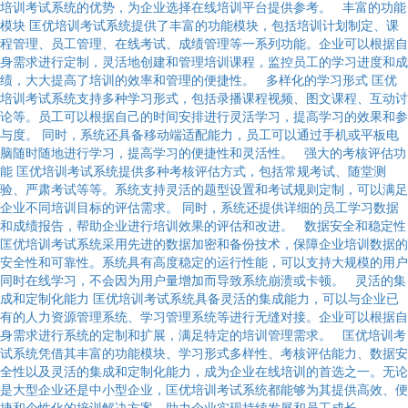
培训考试系统的优势，为企业选择在线培训平台提供参考。 丰富的功能
模块 匡优培训考试系统提供了丰富的功能模块，包括培训计划制定、课
程管理、员工管理、在线考试、成绩管理等一系列功能。企业可以根据自
身需求进行定制，灵活地创建和管理培训课程，监控员工的学习进度和成
绩，大大提高了培训的效率和管理的便捷性。 多样化的学习形式 匡优
培训考试系统支持多种学习形式，包括录播课程视频、图文课程、互动讨
论等。员工可以根据自己的时间安排进行灵活学习，提高学习的效果和参
与度。 同时，系统还具备移动端适配能力，员工可以通过手机或平板电
脑随时随地进行学习，提高学习的便捷性和灵活性。 强大的考核评估功
能 匡优培训考试系统提供多种考核评估方式，包括常规考试、随堂测
验、严肃考试等等。系统支持灵活的题型设置和考试规则定制，可以满足
企业不同培训目标的评估需求。 同时，系统还提供详细的员工学习数据
和成绩报告，帮助企业进行培训效果的评估和改进。 数据安全和稳定性
匡优培训考试系统采用先进的数据加密和备份技术，保障企业培训数据的
安全性和可靠性。系统具有高度稳定的运行性能，可以支持大规模的用户
同时在线学习，不会因为用户量增加而导致系统崩溃或卡顿。 灵活的集
成和定制化能力 匡优培训考试系统具备灵活的集成能力，可以与企业已
有的人力资源管理系统、学习管理系统等进行无缝对接。企业可以根据自
身需求进行系统的定制和扩展，满足特定的培训管理需求。 匡优培训考
试系统凭借其丰富的功能模块、学习形式多样性、考核评估能力、数据安
全性以及灵活的集成和定制化能力，成为企业在线培训的首选之一。无论
是大型企业还是中小型企业，匡优培训考试系统都能够为其提供高效、便
捷和个性化的培训解决方案，助力企业实现持续发展和员工成长。