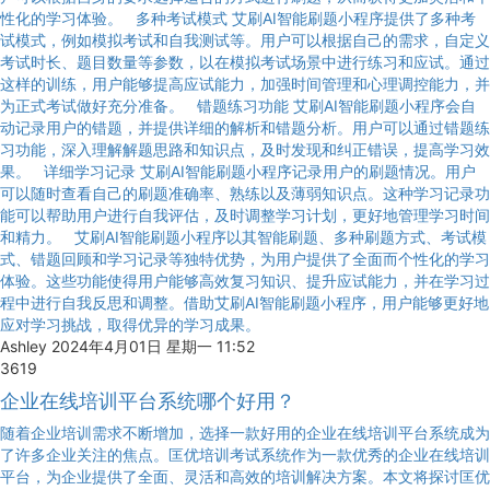
性化的学习体验。 多种考试模式 艾刷AI智能刷题小程序提供了多种考
试模式，例如模拟考试和自我测试等。用户可以根据自己的需求，自定义
考试时长、题目数量等参数，以在模拟考试场景中进行练习和应试。通过
这样的训练，用户能够提高应试能力，加强时间管理和心理调控能力，并
为正式考试做好充分准备。 错题练习功能 艾刷AI智能刷题小程序会自
动记录用户的错题，并提供详细的解析和错题分析。用户可以通过错题练
习功能，深入理解解题思路和知识点，及时发现和纠正错误，提高学习效
果。 详细学习记录 艾刷AI智能刷题小程序记录用户的刷题情况。用户
可以随时查看自己的刷题准确率、熟练以及薄弱知识点。这种学习记录功
能可以帮助用户进行自我评估，及时调整学习计划，更好地管理学习时间
和精力。 艾刷AI智能刷题小程序以其智能刷题、多种刷题方式、考试模
式、错题回顾和学习记录等独特优势，为用户提供了全面而个性化的学习
体验。这些功能使得用户能够高效复习知识、提升应试能力，并在学习过
程中进行自我反思和调整。借助艾刷AI智能刷题小程序，用户能够更好地
应对学习挑战，取得优异的学习成果。
Ashley
2024年4月01日 星期一 11:52
3619
企业在线培训平台系统哪个好用？
随着企业培训需求不断增加，选择一款好用的企业在线培训平台系统成为
了许多企业关注的焦点。匡优培训考试系统作为一款优秀的企业在线培训
平台，为企业提供了全面、灵活和高效的培训解决方案。本文将探讨匡优