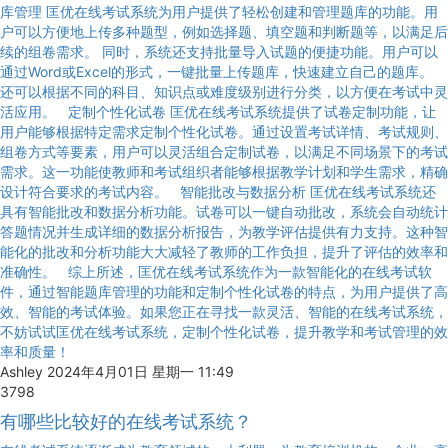
库管理 匡优在线考试系统为用户提供了轻松创建和管理题库的功能。用
户可以方便地上传多种题型，例如选择题、填空题和判断题等，以满足后
续的组卷需求。 同时，系统还支持批量导入试题的便捷功能。用户可以
通过Word或Excel的形式，一键批量上传题库，快速建立自己的题库。
还可以根据不同的科目、知识点或难度级别进行分类，以方便在考试中灵
活应用。 定制个性化试卷 匡优在线考试系统提供了试卷定制功能，让
用户能够根据特定需求定制个性化试卷。通过设置考试详情、考试规则、
组卷方式等要素，用户可以灵活组合定制试卷，以满足不同场景下的考试
需求。这一功能使教师和考试组织者能够根据教学计划和学生需求，精确
设计符合要求的考试内容。 智能批改与数据分析 匡优在线考试系统还
具有智能批改和数据分析功能。试卷可以一键自动批改，系统会自动统计
答题情况并生成详细的数据分析报告，为教学评估提供有力支持。这种智
能化的批改和分析功能大大减轻了教师的工作负担，提升了评估的效率和
准确性。 综上所述，匡优在线考试系统作为一款智能化的在线考试软
件，通过智能题库管理的功能和定制个性化试卷的特点，为用户提供了高
效、智能的考试体验。如果您正在寻找一款灵活、智能的在线考试系统，
不妨试试匡优在线考试系统，定制个性化试卷，提升教学和考试管理的效
率和质量！
Ashley
2024年4月01日 星期一 11:49
3798
有哪些比较好的在线考试系统？