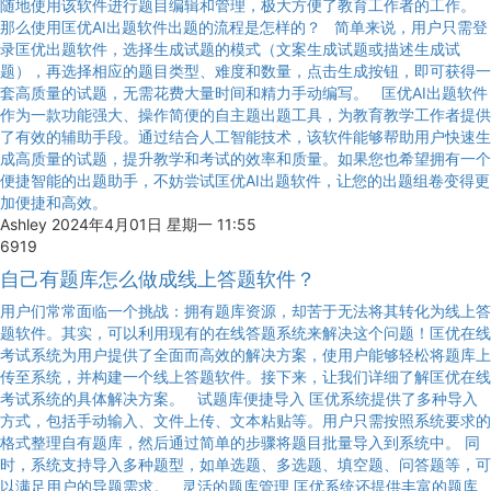
随地使用该软件进行题目编辑和管理，极大方便了教育工作者的工作。
那么使用匡优AI出题软件出题的流程是怎样的？ 简单来说，用户只需登
录匡优出题软件，选择生成试题的模式（文案生成试题或描述生成试
题），再选择相应的题目类型、难度和数量，点击生成按钮，即可获得一
套高质量的试题，无需花费大量时间和精力手动编写。 匡优AI出题软件
作为一款功能强大、操作简便的自主题出题工具，为教育教学工作者提供
了有效的辅助手段。通过结合人工智能技术，该软件能够帮助用户快速生
成高质量的试题，提升教学和考试的效率和质量。如果您也希望拥有一个
便捷智能的出题助手，不妨尝试匡优AI出题软件，让您的出题组卷变得更
加便捷和高效。
Ashley
2024年4月01日 星期一 11:55
6919
自己有题库怎么做成线上答题软件？
用户们常常面临一个挑战：拥有题库资源，却苦于无法将其转化为线上答
题软件。其实，可以利用现有的在线答题系统来解决这个问题！匡优在线
考试系统为用户提供了全面而高效的解决方案，使用户能够轻松将题库上
传至系统，并构建一个线上答题软件。接下来，让我们详细了解匡优在线
考试系统的具体解决方案。 试题库便捷导入 匡优系统提供了多种导入
方式，包括手动输入、文件上传、文本粘贴等。用户只需按照系统要求的
格式整理自有题库，然后通过简单的步骤将题目批量导入到系统中。 同
时，系统支持导入多种题型，如单选题、多选题、填空题、问答题等，可
以满足用户的导题需求。 灵活的题库管理 匡优系统还提供丰富的题库