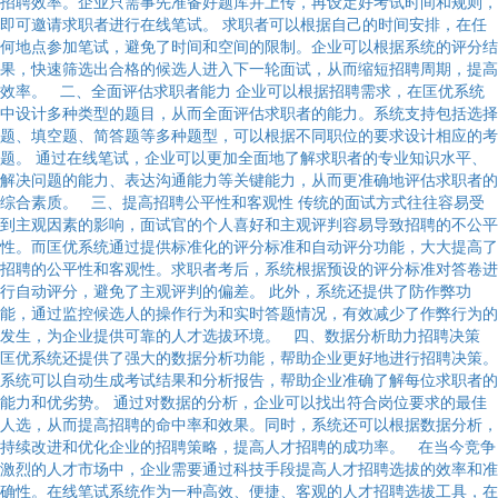
招聘效率。企业只需事先准备好题库并上传，再设定好考试时间和规则，
即可邀请求职者进行在线笔试。 求职者可以根据自己的时间安排，在任
何地点参加笔试，避免了时间和空间的限制。企业可以根据系统的评分结
果，快速筛选出合格的候选人进入下一轮面试，从而缩短招聘周期，提高
效率。 二、全面评估求职者能力 企业可以根据招聘需求，在匡优系统
中设计多种类型的题目，从而全面评估求职者的能力。系统支持包括选择
题、填空题、简答题等多种题型，可以根据不同职位的要求设计相应的考
题。 通过在线笔试，企业可以更加全面地了解求职者的专业知识水平、
解决问题的能力、表达沟通能力等关键能力，从而更准确地评估求职者的
综合素质。 三、提高招聘公平性和客观性 传统的面试方式往往容易受
到主观因素的影响，面试官的个人喜好和主观评判容易导致招聘的不公平
性。而匡优系统通过提供标准化的评分标准和自动评分功能，大大提高了
招聘的公平性和客观性。求职者考后，系统根据预设的评分标准对答卷进
行自动评分，避免了主观评判的偏差。 此外，系统还提供了防作弊功
能，通过监控候选人的操作行为和实时答题情况，有效减少了作弊行为的
发生，为企业提供可靠的人才选拔环境。 四、数据分析助力招聘决策
匡优系统还提供了强大的数据分析功能，帮助企业更好地进行招聘决策。
系统可以自动生成考试结果和分析报告，帮助企业准确了解每位求职者的
能力和优劣势。 通过对数据的分析，企业可以找出符合岗位要求的最佳
人选，从而提高招聘的命中率和效果。同时，系统还可以根据数据分析，
持续改进和优化企业的招聘策略，提高人才招聘的成功率。 在当今竞争
激烈的人才市场中，企业需要通过科技手段提高人才招聘选拔的效率和准
确性。在线笔试系统作为一种高效、便捷、客观的人才招聘选拔工具，在