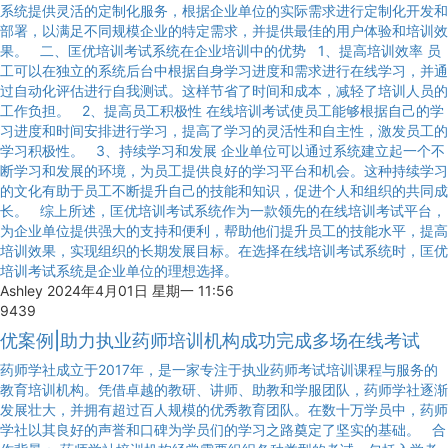
系统提供灵活的定制化服务，根据企业单位的实际需求进行定制化开发和
部署，以满足不同规模企业的特定需求，并提供最佳的用户体验和培训效
果。 二、匡优培训考试系统在企业培训中的优势 1、提高培训效率 员
工可以在独立的系统后台中根据自身学习进度和需求进行在线学习，并通
过自动化评估进行自我测试。这样节省了时间和成本，减轻了培训人员的
工作负担。 2、提高员工积极性 在线培训考试使员工能够根据自己的学
习进度和时间安排进行学习，提高了学习的灵活性和自主性，激发员工的
学习积极性。 3、持续学习和发展 企业单位可以通过系统建立起一个不
断学习和发展的环境，为员工提供良好的学习平台和机会。这种持续学习
的文化有助于员工不断提升自己的技能和知识，促进个人和组织的共同成
长。 综上所述，匡优培训考试系统作为一款领先的在线培训考试平台，
为企业单位提供强大的支持和便利，帮助他们提升员工的技能水平，提高
培训效果，实现组织的长期发展目标。在选择在线培训考试系统时，匡优
培训考试系统是企业单位的理想选择。
Ashley
2024年4月01日 星期一 11:56
9439
优案例|助力执业药师培训机构成功完成多场在线考试
药师学社成立于2017年，是一家专注于执业药师考试培训课程与服务的
教育培训机构。凭借卓越的教研、讲师、助教和学服团队，药师学社逐渐
发展壮大，并拥有超过百人规模的优秀教育团队。在数十万学员中，药师
学社以其良好的声誉和口碑为学员们的学习之路奠定了坚实的基础。 合