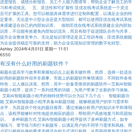
进度报告、成绩分析报告、员工个人能力图谱等，帮助企业了解员工的学
习和考试情况。 五、灵活性和可扩展性 匡优在线考试系统是一个灵活
且可扩展的工具。您可以根据具体需求进行定制和配置，以满足企业的特
定要求。无论是中小型企业还是大型组织，都可以使用匡优在线考试系统
来搭建适合自己的内部知识库。 借助匡优在线考试系统搭建企业内部知
识库，不仅能有效避免内部知识流失，而且有助于促进团队合作与共享，
提升企业整体竞争力。无论是知识管理还是员工培训考核，匡优系统都能
为企业提供稳定可靠的支持，助力企业实现知识管理的数字化转型。
Ashley
2024年4月01日 星期一 11:51
6550
有没有什么好用的刷题软件？
刷题在提高学习效率和掌握知识点上起着关键作用，然而，选择一款适合
好用的刷题软件却并非易事。市面上的刷题软件琳琅满目，不同软件各有
特色，让人难以决策。然而，其中一款备受推崇的刷题软件—艾刷AI智能
刷题小程序，提供了一系列优秀的功能，为用户带来了全新的学习体验。
艾刷AI智能刷题小程序的独特优势可以分为以下几个点： 智能刷题功
能 艾刷AI智能刷题小程序具备AI刷题功能，能够根据用户的学习需求和
水平，为其提供个性化的题目推荐。通过准确分析用户的知识水平和薄弱
点，该程序能够针对性地提供相应的题目，帮助用户高效地复习和巩固知
识。 多种刷题方式 艾刷AI智能刷题小程序提供了多种刷题方式，如专
项练习、章节练习和打卡刷题等，以满足用户的不同学习需求和风格。用
户可以根据自身的要求选择适合的方式进行刷题，从而获得更加灵活和个