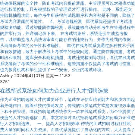
统确保题库的安全性，防止考试内容提前泄露。主管理员可以对题库功能
进行权限控制，只有被授权的子管理员才可进行操作。 此外，系统还支
持随机抽题功能，每位考生所获得的试题顺序和内容都是不同的，降低了
考试内容泄露的可能性。 4、考试违规检测 匡优系统还提供了考试违
规检测功能。通过智能防作弊检测，系统能够自动分析考生在答题过程中
的异常行为，并详细记录下来。 在考试结束后，系统还会生成监考报
告，以帮助监考人员快速审查可能存在的违规行为，并作为处罚的依据，
从而确保考试的公平性和准确性。 匡优在线考试系统通过多种技术手段
和有效措施，致力于解决线上考试中的违规问题。通过防作弊措施、考试
时段和限制、题库安全和随机抽题、考试违规检测等功能，匡优在线考试
系统确保了考试的公平性和准确性。这些措施不仅提高了考试的可信度，
也为教育机构和学生提供了一个安全、公正的考试环境。
Ashley
2024年4月01日 星期一 11:53
3751
在线笔试系统如何助力企业进行人才招聘选拔
作为企业招聘选拔人才的重要环节，笔试在评估应聘者能力和素质方面起
着关键作用。随着科技的快速发展，传统的纸质笔试方式愈发显得效率低
下和不便管理。匡优招聘笔试系统作为一款在线笔试系统，为企业提供了
便捷的人才招聘选拔工具。本文将探讨匡优招聘笔试系统如何助力企业进
行人才招聘选拔。 一、提高人才招聘效率 传统的面试招聘过程往往耗
费大量的时间和人力资源。而匡优系统提供了自动化的方式，大大提高了