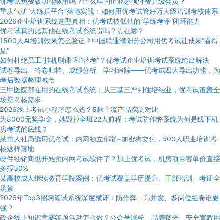
优考试免费版功能够用吗？什么样的企业必须付费升级会员？
重庆气矿“大练兵平台”落地实践：如何用优考试管好万人级培训考核体系
2026企业培训系统选型真相：优考试被低估的“学练考评”闭环能力
优考试真的比其他在线考试系统贵吗？贵在哪？
1500人AI培训效果怎么验证？中国联通濮阳分公司用优考试让成果“看得
见”
如何杜绝员工“挂机刷课”和“替考”？优考试企业培训考试系统给出解法
试卷导出、答卷归档、成绩分析、学习追踪——优考试四大导出功能，为
考后数据整理减负
三甲医院都在用的在线考试系统：从三基三严到住培结业，优考试覆盖全
场景考核需求
2026线上考试小程序怎么选？5款主流产品实测对比
为8000元奖学金，她毁掉全班22人前程：考试防作弊系统为何是线下机
房考试的底线？
某市人社局选用优考试：内网独立部署+加密狗交付，500人职业培训考
核这样落地
硬件经销商也开始卖内网考试软件了？加上优考试，机房项目客单价直接
多报30%
某高校成人继续教育学院案例：优考试覆盖学历提升、干部培训、考证全
场景
2026年Top3招聘笔试系统深度横评：防作弊、高并发、多岗位组卷谁更
强？
政企线上知识竞赛答题活动怎么做？公众号涨粉、品牌曝光、安全宣教用