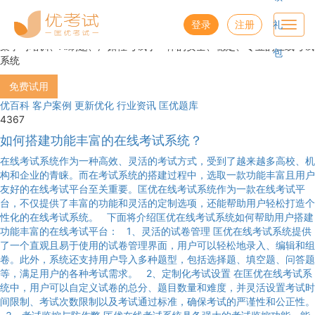
安全稳定专业的在线考试系统
登录
注册
礼
Toggl
navig
集学习培训、AI刷题、严肃性考试于一体的安全、稳定、专业的在线考试
包
系统
免费试用
优百科
客户案例
更新优化
行业资讯
匡优题库
4367
如何搭建功能丰富的在线考试系统？
在线考试系统作为一种高效、灵活的考试方式，受到了越来越多高校、机
构和企业的青睐。而在考试系统的搭建过程中，选取一款功能丰富且用户
友好的在线考试平台至关重要。匡优在线考试系统作为一款在线考试平
台，不仅提供了丰富的功能和灵活的定制选项，还能帮助用户轻松打造个
性化的在线考试系统。 下面将介绍匡优在线考试系统如何帮助用户搭建
功能丰富的在线考试平台： 1、灵活的试卷管理 匡优在线考试系统提供
了一个直观且易于使用的试卷管理界面，用户可以轻松地录入、编辑和组
卷。此外，系统还支持用户导入多种题型，包括选择题、填空题、问答题
等，满足用户的各种考试需求。 2、定制化考试设置 在匡优在线考试系
统中，用户可以自定义试卷的总分、题目数量和难度，并灵活设置考试时
间限制、考试次数限制以及考试通过标准，确保考试的严谨性和公正性。