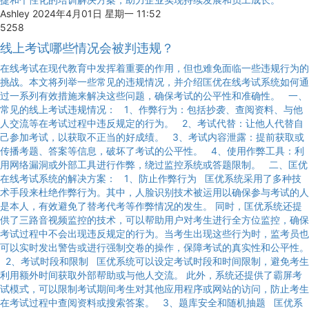
Ashley
2024年4月01日 星期一 11:52
5258
线上考试哪些情况会被判违规？
在线考试在现代教育中发挥着重要的作用，但也难免面临一些违规行为的
挑战。本文将列举一些常见的违规情况，并介绍匡优在线考试系统如何通
过一系列有效措施来解决这些问题，确保考试的公平性和准确性。 一、
常见的线上考试违规情况： 1、作弊行为：包括抄袭、查阅资料、与他
人交流等在考试过程中违反规定的行为。 2、考试代替：让他人代替自
己参加考试，以获取不正当的好成绩。 3、考试内容泄露：提前获取或
传播考题、答案等信息，破坏了考试的公平性。 4、使用作弊工具：利
用网络漏洞或外部工具进行作弊，绕过监控系统或答题限制。 二、匡优
在线考试系统的解决方案： 1、防止作弊行为 匡优系统采用了多种技
术手段来杜绝作弊行为。其中，人脸识别技术被运用以确保参与考试的人
是本人，有效避免了替考代考等作弊情况的发生。 同时，匡优系统还提
供了三路音视频监控的技术，可以帮助用户对考生进行全方位监控，确保
考试过程中不会出现违反规定的行为。当考生出现这些行为时，监考员也
可以实时发出警告或进行强制交卷的操作，保障考试的真实性和公平性。
2、考试时段和限制 匡优系统可以设定考试时段和时间限制，避免考生
利用额外时间获取外部帮助或与他人交流。 此外，系统还提供了霸屏考
试模式，可以限制考试期间考生对其他应用程序或网站的访问，防止考生
在考试过程中查阅资料或搜索答案。 3、题库安全和随机抽题 匡优系