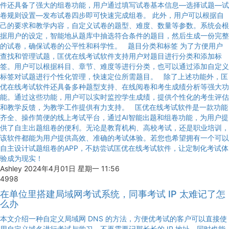
件还具备了强大的组卷功能，用户通过填写试卷基本信息—选择试题—试
卷规则设置—发布试卷四步即可快速完成组卷。 此外，用户可以根据自
己的要求和教学内容，自定义试卷的题型、难度、数量等参数。系统会根
据用户的设定，智能地从题库中抽选符合条件的题目，然后生成一份完整
的试卷，确保试卷的公平性和科学性。 题目分类和标签 为了方便用户
查找和管理试题，匡优在线考试软件支持用户对题目进行分类和添加标
签。用户可以根据科目、章节、难度等进行分类，也可以通过添加自定义
标签对试题进行个性化管理，快速定位所需题目。 除了上述功能外，匡
优在线考试软件还具备多种题型支持、在线阅卷和考生成绩分析等强大功
能。通过这些功能，用户可以实时监控学生成绩，提供个性化的考生评估
和教学反馈，为教学工作提供有力支持。 匡优在线考试软件是一款功能
齐全、操作简便的线上考试平台，通过AI智能出题和组卷功能，为用户提
供了自主出题组卷的便利。无论是教育机构、高校考试，还是职业培训，
该软件都能为用户提供高效、准确的考试体验。若您也希望拥有一个可以
自主设计试题组卷的APP，不妨尝试匡优在线考试软件，让定制化考试体
验成为现实！
Ashley
2024年4月01日 星期一 11:56
4998
在单位里搭建局域网考试系统，同事考试 IP 太难记了怎
么办
本文介绍一种自定义局域网 DNS 的方法，方便优考试的客户可以直接使
用自定义域名进行考试与学习，不再需要记那长长的 IP 地址，同时也能