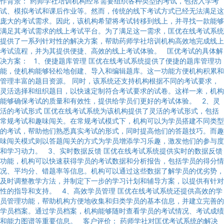
作背景： 药师学社培训机构经常需要组织各种类型的考试，包括入学考
试、模拟考试和课后作业等。然而，传统的线下考试方式已经无法满足这
庞大的考试需求。因此，该机构希望将考试转移到线上，并寻找一款能够
满足其考试需求的线上考试平台。为了满足这一需求，匡优在线考试系统
提供了一系列针对性的解决方案，帮助药师学社培训机构高效地完成线上
考试流程，并为其提供便捷、高效的线上考试体验。 匡优考试的具体解
决方案： 1、便捷题库管理 匡优在线考试系统提供了便捷的题库管理功
能，使机构能够轻松地创建、导入和编辑题库。这一功能方便机构积累和
管理丰富的题目资源。 同时，该系统还支持机构根据不同的考试要求，
灵活选择和组织题目，以快速定制符合考试要求的试卷。这样一来，机构
能够确保考试的质量和有效性，提供给学员们更好的考试体验。 2、灵
活的考试形式 匡优在线考试系统为该机构提供了灵活的考试形式，包括
常规考试和趣味闯关。在常规考试模式下，机构可以为学员搭建不同类型
的考试，帮助他们熟悉真实考试的形式，同时提高他们的答题技巧。而趣
味闯关模式则以答题闯关的方式为学员增添学习乐趣，激发他们的参与度
和学习动力。 3、实时数据反馈 匡优在线考试系统提供实时的数据反馈
功能，机构可以快速获得学员的考试数据和分析报告，包括学员的得分情
况、平均分、错题率等信息。机构可以通过这些数据了解学员的优劣势，
及时调整教学方法，并制定下一步的学习计划和辅导方案，以提供有针对
性的指导和支持。 4、高效学员管理 匡优在线考试系统还提供高效的学
员管理功能，帮助机构方便地收集和归类学员的基本信息，并建立完善的
学员档案。通过学员档案，机构能够随时查看学员的考试情况、考试成绩
和能力图谱等重要信息。 客户评价： 药师学社对匡优考试系统的解决