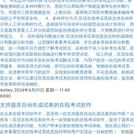
3、考试监控与防作弊 匡优在线考试系统具备强大的考试监控功能，能
够检测和防止多种作弊行为。系统可以帮助用户智能监测考生的作弊行
为，并提供三路音视频监控、人脸识别、霸屏模式等防作弊措施来确保考
试的公平性和安全性。 4、多种评分方式 匡优在线考试系统支持自动评
分和人工评分两种方式。选择题等可自动评分的题型会自动计算得分，而
主观题等需要人工评分的题型则提供便捷的评分界面，方便教师进行评分
和批注。 5、实时成绩与数据分析 匡优在线考试系统提供实时的成绩统
计和数据分析功能，让您随时查看考试成绩，并生成各类报表和分析数
据。这一功能不仅方便您了解考试情况，还有助于深入分析考生表现，及
时发现问题并采取相应措施进行教学和管理决策。 综上所述，匡优在线
考试系统作为功能丰富的在线考试解决方案，为用户提供一站式的考试管
理服务。借助其强大的功能，您可以轻松搭建高效、智能的在线考试系
统，促进教学和学习的提升，实现更好的教育效果。不论是高校、机构还
是企业，都可以通过匡优在线考试系统轻松管理和实施在线考试，提高教
学效果和评估准确性。
Ashley
2024年4月01日 星期一 11:49
6690
支持题库自动生成试卷的在线考试软件
在众多在线考试软件中，是否有一款支持题库自动生成试卷的软件呢？当
然有！匡优在线考试系统作为一款智能化的在线考试软件，提供了题库自
动生成试卷的功能，为用户带来全新的智能化考试体验。现在就让我们一
起来看看匡优在线考试系统是如何帮助用户实现这一目标的吧！ 智能题