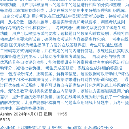
管理功能。用户可以根据自己的题库中的题型进行相应的分类和整理，为
每道题目添加标签或分类，以便在后续的使用中更好地管理和组织题库。
自定义考试规则 用户可以在匡优系统中灵活设置考试参数，包括考试时
间、及格分数、随机抽题等，根据实际情况和考试要求，调整考试规则，
确保考试的公平性和有效性。 考试试卷生成 匡优系统提供了试卷生成
功能，用户可以根据考试的要求，选择题目的数量和难度级别，系统将自
动生成符合要求的试卷，确保每次考试的内容都是多样化的。 考生在线
答题 匡优系统为考生提供了方便的在线答题界面。考生可以通过链接、
二维码等方式访问试卷，并在规定的时间内进行答题。系统还提供实时反
馈和答题进度的显示，以帮助考生掌握考试情况。 自动评分与报告 匡
优系统具备自动评分功能，能够根据设定的答案标准对考生的答题进行自
动评分，减轻批卷负担。 考生完成答题后，系统会生成详细的答题报
告，包括得分情况、正确答案、解析等信息。这些数据可以帮助用户评估
考生的学习水平和掌握情况，并根据结果进行针对性的培训和改进。 通
过匡优在线考试系统，用户可以将自有题库快速转化为可以线上答题的软
件。无论是教育培训机构还是企业内部培训，该解决方案都能满足用户的
需求，提升答题的效率和质量。匡优在线考试系统为用户提供了一个全面
的解决方案，让用户能够轻松将自己的题库应用到线上答题中，为考生提
供便捷、高效的答题体验。
Ashley
2024年4月01日 星期一 11:55
5828
企业线上招聘笔试无人监督，如何防止作弊行为？