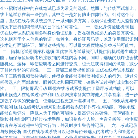
企业招聘过程中的在线笔试已成为常见的选择。然而，与传统面试相比，
线上笔试存在着一些挑战，其中之一是如何防止作弊行为。针对这个问
题，匡优在线考试系统提供了一系列解决方案，以确保企业在无人监督的
情况下进行招聘笔试时的公平性和可靠性。 一、强化身份验证机制 匡
优在线考试系统采用多种身份验证机制，旨在确保候选人的身份真实性。
这包括基于个人信息的验证，如姓名、身份证号码等，以及使用面部识别
技术进行面部验证。通过这些措施，可以最大程度地减少替考的可能性。
二、随机化试题顺序和选项 匡优在线考试系统可以提供随机试题生成功
能，确保每位应聘者所接收到的试题内容不同。同时，选项的顺序也会被
随机化。这样，即使应聘者之间进行交流，也无法获得相同的试题，减少
了群体作弊的可能性。 三、智能三路音视频监控 匡优在线考试系统配
备了三路音视频监控功能，使得企业能够实时监测候选人的行为。通过分
析候选人的面部表情、眼神活动和周围环境，确保考试过程的诚实和公正
性。 四、限制屏幕活动 匡优在线考试系统提供了霸屏考试功能，可以
防止候选人在笔试过程中利用互联网搜索答案或与他人共享答案，进一步
加强了考试的安全性，使选拔过程更加严谨和可靠。 五、阅卷系统与作
弊检测 匡优在线考试系统可以配备阅卷系统和作弊检测功能。阅卷系统
能够自动评分，降低人为干预的可能性，提高评分准确性。 而智能防作
弊检测功能则可以通过技术手段，如识别多个人脸、声音分析等，检测应
聘者在考试过程中的异常行为，并及时发出警告并记录。 六、考试记录
与数据分析 匡优在线考试系统可以记录每位候选人的考试行为和答题时
间等数据，并产出数据分析报告。企业通过该报告可以在考后发现候选人