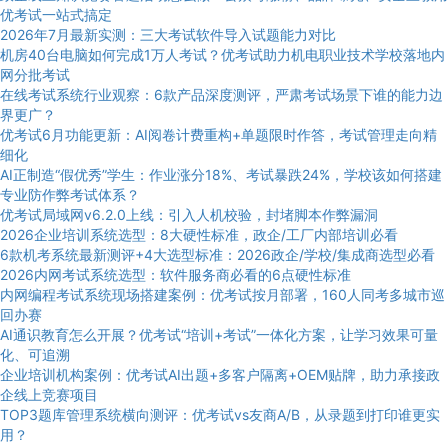
优考试一站式搞定
2026年7月最新实测：三大考试软件导入试题能力对比
机房40台电脑如何完成1万人考试？优考试助力机电职业技术学校落地内
网分批考试
在线考试系统行业观察：6款产品深度测评，严肃考试场景下谁的能力边
界更广？
优考试6月功能更新：AI阅卷计费重构+单题限时作答，考试管理走向精
细化
AI正制造“假优秀”学生：作业涨分18%、考试暴跌24%，学校该如何搭建
专业防作弊考试体系？
优考试局域网v6.2.0上线：引入人机校验，封堵脚本作弊漏洞
2026企业培训系统选型：8大硬性标准，政企/工厂内部培训必看
6款机考系统最新测评+4大选型标准：2026政企/学校/集成商选型必看
2026内网考试系统选型：软件服务商必看的6点硬性标准
内网编程考试系统现场搭建案例：优考试按月部署，160人同考多城市巡
回办赛
AI通识教育怎么开展？优考试“培训+考试”一体化方案，让学习效果可量
化、可追溯
企业培训机构案例：优考试AI出题+多客户隔离+OEM贴牌，助力承接政
企线上竞赛项目
TOP3题库管理系统横向测评：优考试vs友商A/B，从录题到打印谁更实
用？