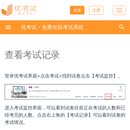
登录
注册
T
o
正
g
优考试 - 免费在线考试系统
g
在
l
固定试题
设置说明
分类说明
分享试卷
题目列表
考生信息字段
分类管理
什么是我的主页
如何产生收益
学习模块介绍
艾刷智能刷题
压力测试
考生信息同步
快速入门
证书功能介绍
局域网考试系统简介
试卷管理
简介
问答题答案设置
人员分析
万人模考
页面设置
简介
Windows
e
初
n
始
a
查看考试记录
随机试题
考试次数设置为1次的说明
管理试卷分类
邮件通知
题目查重
添加考生
问卷制作与发放
主页设置
收益提现
录播课程
科目刷题
防作弊体系
组织结构同步
常见问题
证书模板
系统架构
题库管理
摄像头监考
答题规则设置
数据分析
限时拼团
机构设置
摄像头监考
Linux
v
化
i
固定加随机
微信设置
短信通知
标签管理
批量导入考生
问卷记录与数据
自定义域名
充值卡使用说明
图文课程
专项练习刷题
摄像头无法使用解决方案
成绩获取
注册小程序
证书颁发
独立部署
考生管理
双摄像头监考
学习资料设置
双摄像头监考
Linux-new
g
搜
a
登录优考试界面>点击考试>找到试卷点击【考试监控】。
t
组卷时的试题分数设置
付费考试
微信公众号
手动添加试题
批量导入考生照片
自定义favicon
直播课堂
章节练习
人脸识别失败原因如何查看
单点登录
证书管理
数据安全
问卷管理
手机双摄像头监控考试
模拟考试设置
手机双摄像头监控考试
Linux 数据备份
索
i
o
引
试题判分设置
防作弊与监考
word批量导入试题
报名到组
文章管理
学习计划
统计分析
霸屏模块安装流程
单点登录嵌入APP案例
证书查看
操作系统
学习模块
人脸识别
每日打卡设置
PC端全程录屏
Mac OS
n
擎
进入考试监控界面，可以看到试卷目前正在考试的人数和已
收集信息设置
Excel批量导入试题
考生详情分析
公告管理
课件管理
营销活动
在线监考网络需求建议
使用LDAP认证考生身份说明
硬件配置
收益管理
霸屏考试
使用场景设置
人脸识别
Linux ARM
经考完的人数。点击右上角的【考试记录】可以看到试卷的
考试情况。
考试过程设置
音视频批量工具使用教程
考生后台
课程积分
艾刷设置
局域网考试系统接口文档
同考人数
统计分析
智能防作弊
霸屏考试
Linux更新版本教程