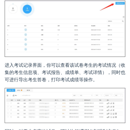
考试结果设置
试题添加及得分设置
考生设置
学习记录
用OpenClaw发布在线考试
技术托管
小程序
防切屏与防中断
智能防作弊
考试主题设置
试题音频、视频
积分设置
国产信创考试系统
我的主页
考生摄像头无法使用的原
防切屏与防中断
奖励设置
如何为试题添加音视频解析
考生登录密码修改
渗透测试
子管理员
高作弊率排行
红包发放说明
试题分析
内网如何配置域名访问
账号管理
智能监考中心
进入考试记录界面，你可以查看该试卷考生的考试情况（收
批卷设置
如何插入公式
系统设置
智能监控分配
集的考生信息项、考试报告、成绩单、考试详情），同时也
可进行导出考生答卷，打印考试成绩等操作。
考生报告设置
填空题按空给分
局域网系统
三路监控录像
试题设置
AI生成试题
严肃性考试
水印功能设置
AI批量导入试题
更多疑问解答