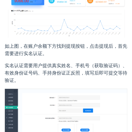
预览试卷
试题添加及得分设置
考生设置
学习记录
用OpenClaw发布在线考试
技术托管
小程序
考试结果设置
智能防作弊
开始考试
试题音频、视频
积分设置
国产信创考试系统
我的主页
考试主题设置
防切屏与防中断
摄像头多屏监控
如何为试题添加音视频解析
考生登录密码修改
渗透测试
子管理员
奖励设置
高作弊率排行
如上图，在账户余额下方找到提现按钮，点击提现后，首先
查看考试记录
试题分析
内网如何配置域名访问
账号管理
红包发放说明
智能监考中心
需要进行实名认证。
实名认证需要用户提供真实姓名、手机号（获取验证码）、
AI阅卷
如何插入公式
系统设置
批卷设置
智能监控分配
有效身份证号码、手持身份证正反照，填写后即可提交等待
验证。
试卷统计分析
填空题按空给分
局域网系统
考生报告设置
三路监控录像
打印试卷
AI生成试题
严肃性考试
试题设置
数据大屏
AI批量导入试题
更多疑问解答
水印功能设置
成绩管理