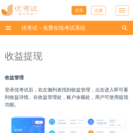
登录
注册
T
o
正
g
优考试 - 免费在线考试系统
g
在
l
创建考试流程
题目列表
考生信息字段
分类管理
什么是我的主页
学习模块介绍
艾刷智能刷题
压力测试
考生信息同步
快速入门
证书功能介绍
局域网考试系统简介
试卷管理
固定试题
设置说明
分类说明
分享试卷
人员分析
万人模考
页面设置
简介
Windows
e
初
n
始
a
收益提现
创建闯关
题目查重
添加考生
问卷制作与发放
主页设置
录播课程
科目刷题
防作弊体系
组织结构同步
常见问题
证书模板
系统架构
题库管理
随机试题
考试次数设置为1次的说明
管理试卷分类
邮件通知
数据分析
限时拼团
机构设置
摄像头监考
Linux
v
化
i
创建考试
标签管理
批量导入考生
问卷记录与数据
自定义域名
图文课程
专项练习刷题
摄像头无法使用解决方案
成绩获取
注册小程序
证书颁发
独立部署
考生管理
固定加随机
微信设置
短信通知
学习资料设置
双摄像头监考
Linux-new
g
搜
a
收益管理
t
试卷试题
手动添加试题
批量导入考生照片
自定义favicon
直播课堂
章节练习
人脸识别失败原因如何查看
单点登录
证书管理
数据安全
问卷管理
组卷时的试题分数设置
付费考试
微信公众号
模拟考试设置
手机双摄像头监控考试
Linux 数据备份
索
i
登录优考试后，在左侧列表找到收益管理，点击进入即可看
o
引
到收益详情。在收益管理处，账户余额处，用户可使用提现
试卷设置
word批量导入试题
报名到组
文章管理
学习计划
统计分析
霸屏模块安装流程
单点登录嵌入APP案例
证书查看
操作系统
学习模块
试题判分设置
防作弊与监考
每日打卡设置
PC端全程录屏
Mac OS
n
功能。
擎
试卷分类管理
Excel批量导入试题
考生详情分析
公告管理
课件管理
营销活动
在线监考网络需求建议
使用LDAP认证考生身份说明
硬件配置
收益管理
收集信息设置
使用场景设置
人脸识别
Linux ARM
考试通知
音视频批量工具使用教程
考生后台
课程积分
艾刷设置
局域网考试系统接口文档
同考人数
统计分析
考试过程设置
霸屏考试
Linux更新版本教程