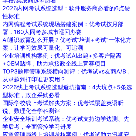
学校/集成商选型必看
2026内网考试系统选型：软件服务商必看的6点硬
性标准
内网编程考试系统现场搭建案例：优考试按月部
署，160人同考多城市巡回办赛
AI通识教育怎么开展？优考试“培训+考试”一体化方
案，让学习效果可量化、可追溯
企业培训机构案例：优考试AI出题+多客户隔离
+OEM贴牌，助力承接政企线上竞赛项目
TOP3题库管理系统横向测评：优考试vs友商A/B，
从录题到打印谁更实用？
2026线上考试系统选型避坑指南：4大坑点+5条选
型标准，政企采购必看
国际学校线上考试解决方案：优考试覆盖英语听
说、数理化全学科测评
企业安全培训考试系统：优考试支持边学边测、先
学后考，全面管控学习进度
应急管理局线上培训考核案例：优考试助力汛期安