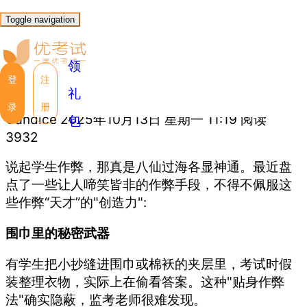
优考试
博客
Toggle navigation
用智能手环作弊？AI监考让这
领
些"天才"原形毕露！
登
注
礼
录
册
Candice
2025年10月13日 星期一 11:19
阅读
包
3932
说起学生作弊，那真是八仙过海各显神通。最近盘
点了一些让人啼笑皆非的作弊手段，不得不佩服这
些作弊“天才”的"创造力":
围巾里的秘密武器
有学生把小抄缝进围巾或棉袄的夹层里，考试时假
装整理衣物，实际上在偷看答案。这种"贴身作弊
法"确实隐蔽，监考老师很难发现。